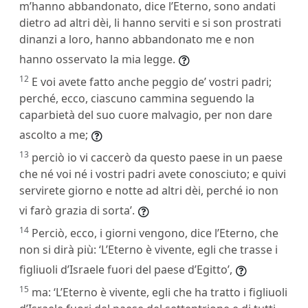
m’hanno abbandonato, dice l’Eterno, sono andati
dietro ad altri dèi, li hanno serviti e si son prostrati
dinanzi a loro, hanno abbandonato me e non
hanno osservato la mia legge.
12
E voi avete fatto anche peggio de’ vostri padri;
perché, ecco, ciascuno cammina seguendo la
caparbietà del suo cuore malvagio, per non dare
ascolto a me;
13
perciò io vi caccerò da questo paese in un paese
che né voi né i vostri padri avete conosciuto; e quivi
servirete giorno e notte ad altri dèi, perché io non
vi farò grazia di sorta’.
14
Perciò, ecco, i giorni vengono, dice l’Eterno, che
non si dirà più: ‘L’Eterno è vivente, egli che trasse i
figliuoli d’Israele fuori del paese d’Egitto’,
15
ma: ‘L’Eterno è vivente, egli che ha tratto i figliuoli