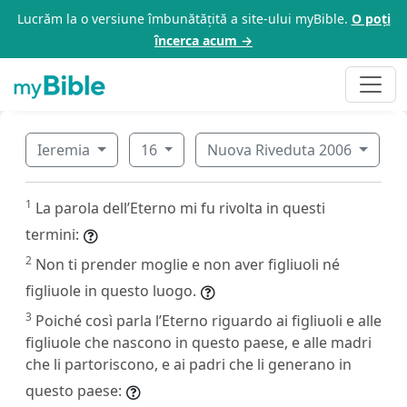
Lucrăm la o versiune îmbunătățită a site-ului myBible.
O poți
încerca acum →
Ieremia
16
Nuova Riveduta 2006
1
La parola dell’Eterno mi fu rivolta in questi
termini:
2
Non ti prender moglie e non aver figliuoli né
figliuole in questo luogo.
3
Poiché così parla l’Eterno riguardo ai figliuoli e alle
figliuole che nascono in questo paese, e alle madri
che li partoriscono, e ai padri che li generano in
questo paese: