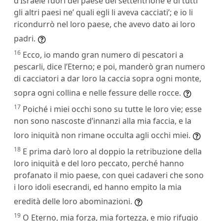
d’Israele fuori del paese del settentrione e di tutti
gli altri paesi ne’ quali egli li aveva cacciati’; e io li
ricondurrò nel loro paese, che avevo dato ai loro
padri.
16
Ecco, io mando gran numero di pescatori a
pescarli, dice l’Eterno; e poi, manderò gran numero
di cacciatori a dar loro la caccia sopra ogni monte,
sopra ogni collina e nelle fessure delle rocce.
17
Poiché i miei occhi sono su tutte le loro vie; esse
non sono nascoste d’innanzi alla mia faccia, e la
loro iniquità non rimane occulta agli occhi miei.
18
E prima darò loro al doppio la retribuzione della
loro iniquità e del loro peccato, perché hanno
profanato il mio paese, con quei cadaveri che sono
i loro idoli esecrandi, ed hanno empito la mia
eredità delle loro abominazioni.
19
O Eterno, mia forza, mia fortezza, e mio rifugio