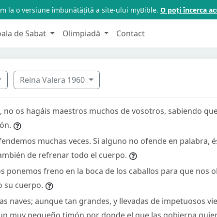
m la o versiune îmbunătățită a site-ului myBible.
O poți încerca 
oala de Sabat
Olimpiadă
Contact
Reina Valera 1960
 no os hagáis maestros muchos de vosotros, sabiendo que
ón.
endemos muchas veces. Si alguno no ofende en palabra, é
ambién de refrenar todo el cuerpo.
s ponemos freno en la boca de los caballos para que nos 
o su cuerpo.
as naves; aunque tan grandes, y llevadas de impetuosos vi
n muy pequeño timón por donde el que las gobierna quier