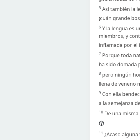
5
Así también la 
¡cuán grande bo
6
Y la lengua es 
miembros, y conta
inflamada por el 
7
Porque toda natu
ha sido domada p
8
pero ningún ho
llena de veneno m
9
Con ella bendec
a la semejanza de
10
De una misma b
11
¿Acaso alguna 