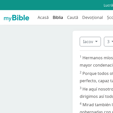
Lucră
Acasă
Biblia
Caută
Devoțional
Șc
Iacov
3
1
Hermanos míos,
mayor condenaci
2
Porque todos of
perfecto, capaz t
3
He aquí nosotro
dirigimos así tod
4
Mirad también l
gobernadas con u