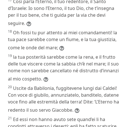
17
Così parla l’Eterno, il tuo redentore, il Santo
d’Israele: Io sono l’Eterno, il tuo Dio, che t’insegna
per il tuo bene, che ti guida per la via che devi
seguire.
18
Oh fossi tu pur attento ai miei comandamenti! la
tua pace sarebbe come un fiume, e la tua giustizia,
come le onde del mare;
19
la tua posterità sarebbe come la rena, e il frutto
delle tue viscere come la sabbia ch’è nel mare; il suo
nome non sarebbe cancellato né distrutto d’innanzi
al mio cospetto.
20
Uscite da Babilonia, fuggitevene lungi dai Caldei!
Con voce di giubilo, annunziatelo, banditelo, datene
voce fino alle estremità della terra! Dite: ‘L’Eterno ha
redento il suo servo Giacobbe.
21
Ed essi non hanno avuto sete quand’ei li ha
condotti attraverso i deserti; egli ha fatto scaturire