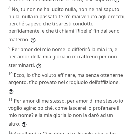
8
No, tu non ne hai udito nulla, non ne hai saputo
nulla, nulla in passato te n’è mai venuto agli orecchi,
perché sapevo che ti saresti condotto
perfidamente, e che ti chiami ‘Ribelle’ fin dal seno
materno.
9
Per amor del mio nome io differirò la mia ira, e
per amor della mia gloria io mi raffreno per non
sterminarti.
10
Ecco, io t’ho voluto affinare, ma senza ottenerne
argento, t’ho provato nel crogiuolo dell’afflizione.
11
Per amor di me stesso, per amor di me stesso io
voglio agire; poiché, come lascerei io profanare il
mio nome? e la mia gloria io non la darò ad un
altro.
12
Ascoltami, o Giacobbe, e tu, Israele, che io ho