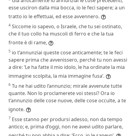
Già anticamente io annunziai le cose precedenti;
esse usciron dalla mia bocca, io le feci sapere; a un
tratto io le effettuai, ed esse avvennero.
4
Siccome io sapevo, o Israele, che tu sei ostinato,
che il tuo collo ha muscoli di ferro e che la tua
fronte è di rame,
5
io t’annunziai queste cose anticamente; te le feci
sapere prima che avvenissero, perché tu non avessi
a dire: ‘Le ha fatte il mio idolo, le ha ordinate la mia
immagine scolpita, la mia immagine fusa’.
6
Tu ne hai udito l’annunzio; mirale avvenute tutte
quante. Non lo proclamerete voi stessi? Ora io
t’annunzio delle cose nuove, delle cose occulte, a te
ignote.
7
Esse stanno per prodursi adesso, non da tempo
antico; e, prima d’oggi, non ne avevi udito parlare,
perché tu non abbia a dire: ‘Ecco, io le sapevo’.