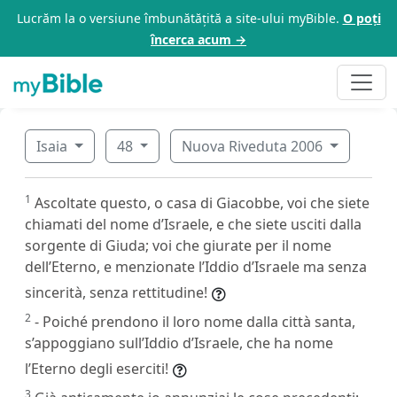
Lucrăm la o versiune îmbunătățită a site-ului myBible.
O poți
încerca acum →
Isaia
48
Nuova Riveduta 2006
1
Ascoltate questo, o casa di Giacobbe, voi che siete
chiamati del nome d’Israele, e che siete usciti dalla
sorgente di Giuda; voi che giurate per il nome
dell’Eterno, e menzionate l’Iddio d’Israele ma senza
sincerità, senza rettitudine!
2
- Poiché prendono il loro nome dalla città santa,
s’appoggiano sull’Iddio d’Israele, che ha nome
l’Eterno degli eserciti!
3