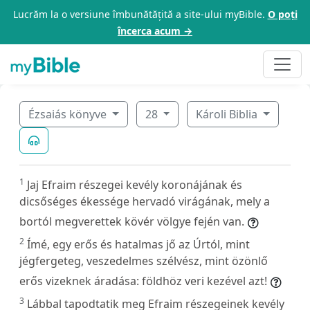
Lucrăm la o versiune îmbunătățită a site-ului myBible.
O poți
încerca acum →
Ézsaiás könyve
28
Károli Biblia
1
Jaj Efraim részegei kevély koronájának és
dicsőséges ékessége hervadó virágának, mely a
bortól megverettek kövér völgye fején van.
2
Ímé, egy erős és hatalmas jő az Úrtól, mint
jégfergeteg, veszedelmes szélvész, mint özönlő
erős vizeknek áradása: földhöz veri kezével azt!
3
Lábbal tapodtatik meg Efraim részegeinek kevély