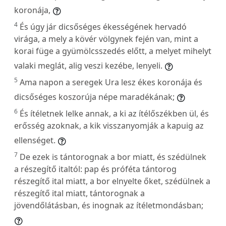
koronája,
4
És úgy jár dicsőséges ékességének hervadó
virága, a mely a kövér völgynek fején van, mint a
korai füge a gyümölcsszedés előtt, a melyet mihelyt
valaki meglát, alig veszi kezébe, lenyeli.
5
Ama napon a seregek Ura lesz ékes koronája és
dicsőséges koszorúja népe maradékának;
6
És ítéletnek lelke annak, a ki az ítélőszékben ül, és
erősség azoknak, a kik visszanyomják a kapuig az
ellenséget.
7
De ezek is tántorognak a bor miatt, és szédülnek
a részegítő italtól: pap és próféta tántorog
részegítő ital miatt, a bor elnyelte őket, szédülnek a
részegítő ital miatt, tántorognak a
jövendőlátásban, és inognak az ítéletmondásban;