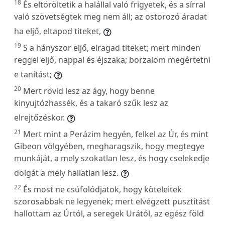
18
És eltöröltetik a halállal való frigyetek, és a sírral
való szövetségtek meg nem áll; az ostorozó áradat
ha eljő, eltapod titeket,
19
S a hányszor eljő, elragad titeket; mert minden
reggel eljő, nappal és éjszaka; borzalom megértetni
e tanítást;
20
Mert rövid lesz az ágy, hogy benne
kinyujtózhassék, és a takaró szűk lesz az
elrejtőzéskor.
21
Mert mint a Perázim hegyén, felkel az Úr, és mint
Gibeon völgyében, megharagszik, hogy megtegye
munkáját, a mely szokatlan lesz, és hogy cselekedje
dolgát a mely hallatlan lesz.
22
És most ne csúfolódjatok, hogy köteleitek
szorosabbak ne legyenek; mert elvégzett pusztítást
hallottam az Úrtól, a seregek Urától, az egész föld