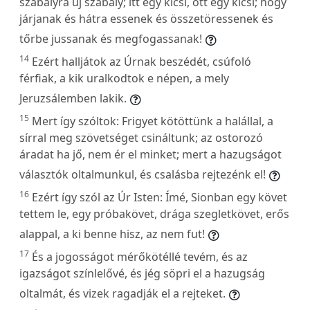
szabályra új szabály; itt egy kicsi, ott egy kicsi; hogy
járjanak és hátra essenek és összetöressenek és
tőrbe jussanak és megfogassanak!
14
Ezért halljátok az Úrnak beszédét, csúfoló
férfiak, a kik uralkodtok e népen, a mely
Jeruzsálemben lakik.
15
Mert így szóltok: Frigyet kötöttünk a halállal, a
sírral meg szövetséget csináltunk; az ostorozó
áradat ha jő, nem ér el minket; mert a hazugságot
választók oltalmunkul, és csalásba rejtezénk el!
16
Ezért így szól az Úr Isten: Ímé, Sionban egy követ
tettem le, egy próbakövet, drága szegletkövet, erős
alappal, a ki benne hisz, az nem fut!
17
És a jogosságot mérőkötéllé tevém, és az
igazságot színlelővé, és jég söpri el a hazugság
oltalmát, és vizek ragadják el a rejteket.