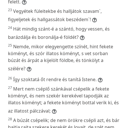
felett.
23
Vegyétek füleitekbe és halljátok szavam`,
figyeljetek és hallgassátok beszédem`!
24
Hát mindig szánt-é a szántó, hogy vessen, és
barázdálja és boronálja-é földét?
25
Nemde, mikor elegyengette színét, hint fekete
köményt, és szór illatos köményt, s vet sorban
búzát és árpát a kijelölt földbe, és tönkölyt a
szélére?
26
Így szoktatá őt rendre és tanítá Istene.
27
Mert nem cséplő szánkával csépelik a fekete
köményt, és nem szekér kerekével tapodják az
illatos köményt; a fekete köményt bottal verik ki, és
az illatost pálczával;
28
A búzát csépelik; de nem örökre csépli azt, és bár
hajtja rajta szekere kerekét és lovait, de szét nem