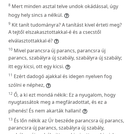
8
Mert minden asztal telve undok okádással, úgy
hogy hely sincs a nélkül.
9
Kit tanít tudományra? A tanítást kivel érteti meg?
A tejtől elszakasztottakkal-é és a csecstől
elválasztottakkal-é?
10
Mivel parancsra új parancs, parancsra új
parancs, szabályra új szabály, szabályra új szabály;
itt egy kicsi, ott egy kicsi.
11
Ezért dadogó ajakkal és idegen nyelven fog
szólni e néphez,
12
Ő, a ki ezt mondá nékik: Ez a nyugalom, hogy
nyugtassátok meg a megfáradottat, és ez a
pihenés! És nem akarták hallani!
13
És lőn nékik az Úr beszéde parancsra új parancs,
parancsra új parancs, szabályra új szabály,