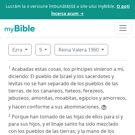
Lucrăm la o versiune îmbunătățită a site-ului myBible.
O poți
încerca acum →
Ezra
9
Reina Valera 1960
1
Acabadas estas cosas, los príncipes vinieron a mí,
diciendo: El pueblo de Israel y los sacerdotes y
levitas no se han separado de los pueblos de las
tierras, de los cananeos, heteos, ferezeos,
jebuseos, amonitas, moabitas, egipcios y amorreos,
y hacen conforme a sus abominaciones.
2
Porque han tomado de las hijas de ellos para sí y
para sus hijos, y el linaje santo ha sido mezclado
con los pueblos de las tierras; y la mano de los