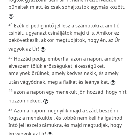
bűneitek miatt, és csak sóhajtoztok egymás között.
24
Ezékiel pedig intő jel lesz a számotokra: amit ő
csinált, ugyanazt csináljátok majd ti is. Amikor ez
bekövetkezik, akkor megtudjátok, hogy én, az Úr
vagyok az Úr!
25
Hozzád pedig, emberfia, azon a napon, amelyen
elveszem tőlük erősségüket, ékességüket,
amelynek örülnek, amely kedves nekik, és amely
után vágyódnak, meg a fiaikat és leányaikat,
26
azon a napon egy menekült jön hozzád, hogy hírt
hozzon neked.
27
Azon a napon megnyílik majd a szád, beszélni
fogsz a menekülttel, és többé nem kell hallgatnod.
Intő jel leszel számukra, és majd megtudják, hogy
én vagyok az Úr!