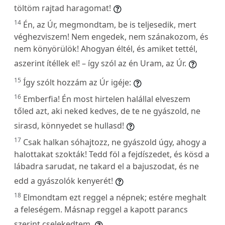
töltöm rajtad haragomat!
14
Én, az Úr, megmondtam, be is teljesedik, mert
véghezviszem! Nem engedek, nem szánakozom, és
nem könyörülök! Ahogyan éltél, és amiket tettél,
aszerint ítéllek el! – így szól az én Uram, az Úr.
15
Így szólt hozzám az Úr igéje:
16
Emberfia! Én most hirtelen halállal elveszem
tőled azt, aki neked kedves, de te ne gyászold, ne
sirasd, könnyedet se hullasd!
17
Csak halkan sóhajtozz, ne gyászold úgy, ahogy a
halottakat szokták! Tedd föl a fejdíszedet, és kösd a
lábadra sarudat, ne takard el a bajuszodat, és ne
edd a gyászolók kenyerét!
18
Elmondtam ezt reggel a népnek; estére meghalt
a feleségem. Másnap reggel a kapott parancs
szerint cselekedtem.