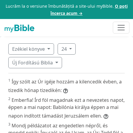
Lucrăm la o versiune îmbunătățită a site-ului myBible.
O poți
încerca acum →
Ezékiel könyve
24
Új Fordítású Biblia
1
Így szólt az Úr igéje hozzám a kilencedik évben, a
tizedik hónap tizedikén:
2
Emberfia! Írd föl magadnak ezt a nevezetes napot,
éppen a mai napot: Babilónia királya éppen a mai
napon indított támadást Jeruzsálem ellen.
3
Mondj példázatot az engedetlen népről, és
mondd nekik: Így szól az én Uram, az Úr: Tedd föl a