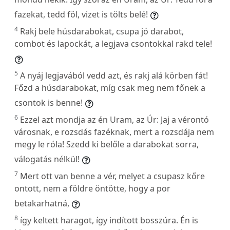
fazekat, tedd föl, vizet is tölts belé!
4
Rakj bele húsdarabokat, csupa jó darabot,
combot és lapockát, a legjava csontokkal rakd tele!
5
A nyáj legjavából vedd azt, és rakj alá körben fát!
Főzd a húsdarabokat, míg csak meg nem főnek a
csontok is benne!
6
Ezzel azt mondja az én Uram, az Úr: Jaj a vérontó
városnak, e rozsdás fazéknak, mert a rozsdája nem
megy le róla! Szedd ki belőle a darabokat sorra,
válogatás nélkül!
7
Mert ott van benne a vér, melyet a csupasz kőre
ontott, nem a földre öntötte, hogy a por
betakarhatná,
8
így keltett haragot, így indított bosszúra. Én is