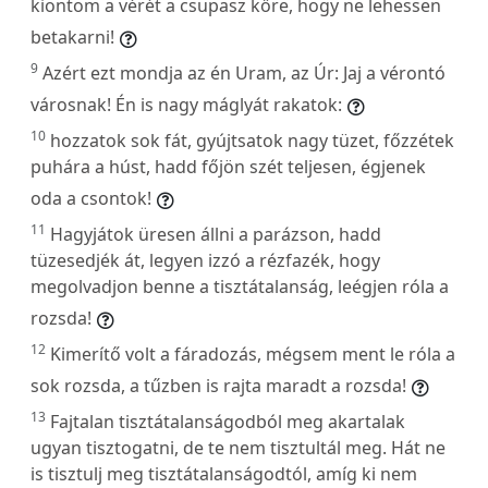
kiontom a vérét a csupasz kőre, hogy ne lehessen
betakarni!
9
Azért ezt mondja az én Uram, az Úr: Jaj a vérontó
városnak! Én is nagy máglyát rakatok:
10
hozzatok sok fát, gyújtsatok nagy tüzet, főzzétek
puhára a húst, hadd főjön szét teljesen, égjenek
oda a csontok!
11
Hagyjátok üresen állni a parázson, hadd
tüzesedjék át, legyen izzó a rézfazék, hogy
megolvadjon benne a tisztátalanság, leégjen róla a
rozsda!
12
Kimerítő volt a fáradozás, mégsem ment le róla a
sok rozsda, a tűzben is rajta maradt a rozsda!
13
Fajtalan tisztátalanságodból meg akartalak
ugyan tisztogatni, de te nem tisztultál meg. Hát ne
is tisztulj meg tisztátalanságodtól, amíg ki nem