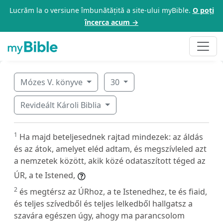
Lucrăm la o versiune îmbunătățită a site-ului myBible.
O poți
încerca acum →
Mózes V. könyve
30
Revideált Károli Biblia
1
Ha majd beteljesednek rajtad mindezek: az áldás
és az átok, amelyet eléd adtam, és megszívleled azt
a nemzetek között, akik közé odataszított téged az
ÚR, a te Istened,
2
és megtérsz az ÚRhoz, a te Istenedhez, te és fiaid,
és teljes szívedből és teljes lelkedből hallgatsz a
szavára egészen úgy, ahogy ma parancsolom