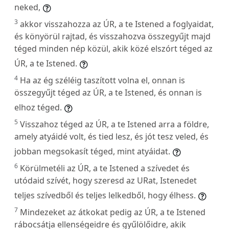
neked,
3
akkor visszahozza az ÚR, a te Istened a foglyaidat,
és könyörül rajtad, és visszahozva összegyűjt majd
téged minden nép közül, akik közé elszórt téged az
ÚR, a te Istened.
4
Ha az ég széléig taszított volna el, onnan is
összegyűjt téged az ÚR, a te Istened, és onnan is
elhoz téged.
5
Visszahoz téged az ÚR, a te Istened arra a földre,
amely atyáidé volt, és tied lesz, és jót tesz veled, és
jobban megsokasít téged, mint atyáidat.
6
Körülmetéli az ÚR, a te Istened a szívedet és
utódaid szívét, hogy szeresd az URat, Istenedet
teljes szívedből és teljes lelkedből, hogy élhess.
7
Mindezeket az átkokat pedig az ÚR, a te Istened
rábocsátja ellenségeidre és gyűlölőidre, akik