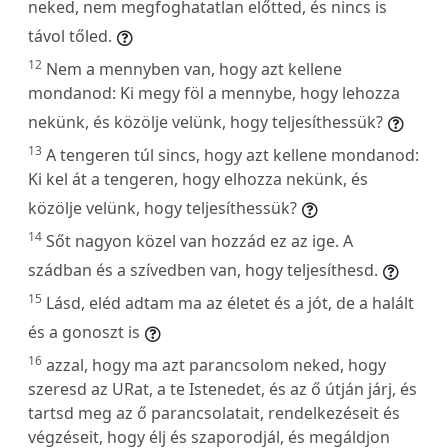
neked, nem megfoghatatlan előtted, és nincs is
távol tőled.
12
Nem a mennyben van, hogy azt kellene
mondanod: Ki megy föl a mennybe, hogy lehozza
nekünk, és közölje velünk, hogy teljesíthessük?
13
A tengeren túl sincs, hogy azt kellene mondanod:
Ki kel át a tengeren, hogy elhozza nekünk, és
közölje velünk, hogy teljesíthessük?
14
Sőt nagyon közel van hozzád ez az ige. A
szádban és a szívedben van, hogy teljesíthesd.
15
Lásd, eléd adtam ma az életet és a jót, de a halált
és a gonoszt is
16
azzal, hogy ma azt parancsolom neked, hogy
szeresd az URat, a te Istenedet, és az ő útján járj, és
tartsd meg az ő parancsolatait, rendelkezéseit és
végzéseit, hogy élj és szaporodjál, és megáldjon