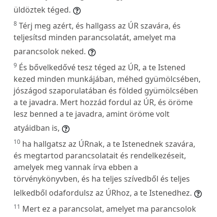
üldöztek téged.
8
Térj meg azért, és hallgass az ÚR szavára, és
teljesítsd minden parancsolatát, amelyet ma
parancsolok neked.
9
És bővelkedővé tesz téged az ÚR, a te Istened
kezed minden munkájában, méhed gyümölcsében,
jószágod szaporulatában és földed gyümölcsében
a te javadra. Mert hozzád fordul az ÚR, és öröme
lesz benned a te javadra, amint öröme volt
atyáidban is,
10
ha hallgatsz az ÚRnak, a te Istenednek szavára,
és megtartod parancsolatait és rendelkezéseit,
amelyek meg vannak írva ebben a
törvénykönyvben, és ha teljes szívedből és teljes
lelkedből odafordulsz az ÚRhoz, a te Istenedhez.
11
Mert ez a parancsolat, amelyet ma parancsolok