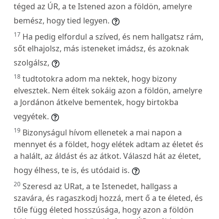
téged az ÚR, a te Istened azon a földön, amelyre
bemész, hogy tied legyen.
17
Ha pedig elfordul a szíved, és nem hallgatsz rám,
sőt elhajolsz, más isteneket imádsz, és azoknak
szolgálsz,
18
tudtotokra adom ma nektek, hogy bizony
elvesztek. Nem éltek sokáig azon a földön, amelyre
a Jordánon átkelve bementek, hogy birtokba
vegyétek.
19
Bizonyságul hívom ellenetek a mai napon a
mennyet és a földet, hogy elétek adtam az életet és
a halált, az áldást és az átkot. Válaszd hát az életet,
hogy élhess, te is, és utódaid is.
20
Szeresd az URat, a te Istenedet, hallgass a
szavára, és ragaszkodj hozzá, mert ő a te életed, és
tőle függ életed hosszúsága, hogy azon a földön