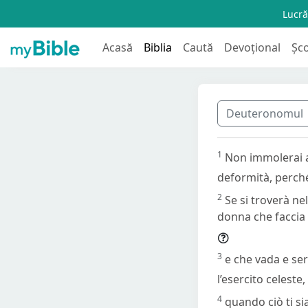
Lucră
Acasă
Biblia
Caută
Devoțional
Șc
Deuteronomul
1
Non immolerai a
deformità, perché
2
Se si troverà ne
donna che faccia c
3
e che vada e serv
l’esercito celest
4
quando ciò ti si