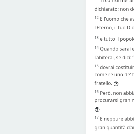
Ti conformerai 
dichiarato; non d
12
E l’uomo che av
l’Eterno, il tuo Di
13
e tutto il popo
14
Quando sarai en
l’abiterai, se dic
15
dovrai costituir
come re uno de’ tu
fratello.
16
Però, non abbia
procurarsi gran nu
17
E neppure abbia
gran quantità d’a