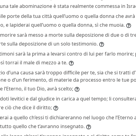
e una tale abominazione è stata realmente commessa in Isra
alle porte della tua città quell’uomo o quella donna che av
io, e lapiderai quell’uomo o quella donna, sì che muoia.
 morire sarà messo a morte sulla deposizione di due o di tr
e sulla deposizione di un solo testimonio.
imoni sarà la prima a levarsi contro di lui per farlo morire; 
sì torrai il male di mezzo a te.
io d’una causa sarà troppo difficile per te, sia che si tratti 
ne o d’un ferimento, di materie da processo entro le tue port
e l’Eterno, il tuo Dio, avrà scelto;
oti levitici e dal giudice in carica a quel tempo; li consulterai
ciò che dice il diritto;
erai a quello ch’essi ti dichiareranno nel luogo che l’Eterno a
e tutto quello che t’avranno insegnato.