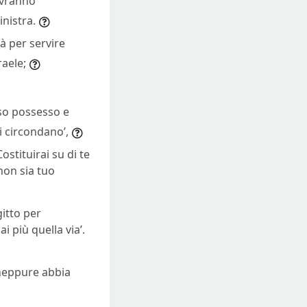
’avranno
inistra.
à per servire
raele;
eso possesso e
mi circondano’,
ostituirai su di te
 non sia tuo
gitto per
i più quella via’.
 neppure abbia