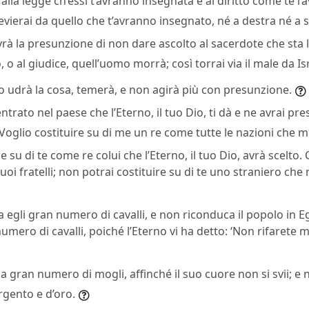
alla legge ch’essi t’avranno insegnata e al diritto come te l
evierai da quello che t’avranno insegnato, né a destra né a s
rà la presunzione di non dare ascolto al sacerdote che sta l
o, o al giudice, quell’uomo morrà; così torrai via il male da Is
lo udrà la cosa, temerà, e non agirà più con presunzione.
trato nel paese che l’Eterno, il tuo Dio, ti dà e ne avrai pr
i: ‘Voglio costituire su di me un re come tutte le nazioni che 
e su di te come re colui che l’Eterno, il tuo Dio, avrà scelto. C
oi fratelli; non potrai costituire su di te uno straniero che
 egli gran numero di cavalli, e non riconduca il popolo in E
mero di cavalli, poiché l’Eterno vi ha detto: ‘Non rifarete ma
 gran numero di mogli, affinché il suo cuore non si svii; e
rgento e d’oro.