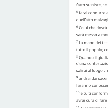
fatto sussiste, s
5
farai condurre 
quell’atto malvag
6
Colui che dovrà
sarà messo a mort
7
La mano dei test
tutto il popolo; co
8
Quando il giudiz
d’una contestazio
salirai al luogo ch
9
andrai dai sacerd
faranno conoscere 
10
e tu ti conform
avrai cura di far
11