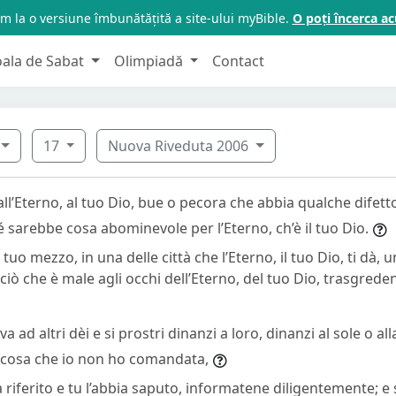
m la o versiune îmbunătățită a site-ului myBible.
O poți încerca 
oala de Sabat
Olimpiadă
Contact
17
Nuova Riveduta 2006
ll’Eterno, al tuo Dio, bue o pecora che abbia qualche difett
 sarebbe cosa abominevole per l’Eterno, ch’è il tuo Dio.
l tuo mezzo, in una delle città che l’Eterno, il tuo Dio, ti dà
iò che è male agli occhi dell’Eterno, del tuo Dio, trasgreden
a ad altri dèi e si prostri dinanzi a loro, dinanzi al sole o all
e, cosa che io non ho comandata,
a riferito e tu l’abbia saputo, informatene diligentemente; e s