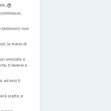
ele,
rà commesso
e testimoni; non
poi, la mano di
d’un omicidio o
e, ti leverai e
, ed essi ti
vrà scelto, e