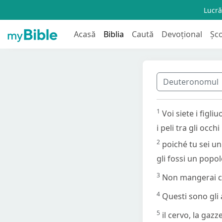
Lucră
Acasă
Biblia
Caută
Devoțional
Șc
Deuteronomul
1
Voi siete i figli
i peli tra gli occh
2
poiché tu sei un
gli fossi un popol
3
Non mangerai c
4
Questi sono gli 
5
il cervo, la gazz