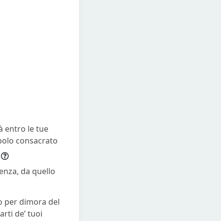
à entro le tue
opolo consacrato
enza, da quello
to per dimora del
rti de’ tuoi