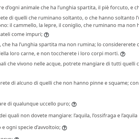
 d’ogni animale che ha l’unghia spartita, il piè forcuto, e 
e di quelli che ruminano soltanto, o che hanno soltanto l’
sono: il cammello, la lepre, il coniglio, che ruminano ma non
rateli come impuri;
o, che ha l’unghia spartita ma non rumina; lo considererete
la loro carne, e non toccherete i loro corpi morti.
imali che vivono nelle acque, potrete mangiare di tutti quell
te di alcuno di quelli che non hanno pinne e squame; con
re di qualunque uccello puro;
dei quali non dovete mangiare: l’aquila, l’ossifraga e l’aquila
lco e ogni specie d’avvoltoio;
corvo;