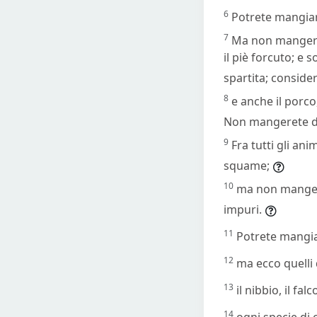
6
Potrete mangiare
7
Ma non mangeret
il piè forcuto; e 
spartita; conside
8
e anche il porc
Non mangerete del
9
Fra tutti gli an
squame;
10
ma non mangere
impuri.
11
Potrete mangia
12
ma ecco quelli 
13
il nibbio, il fa
14
ogni specie di 