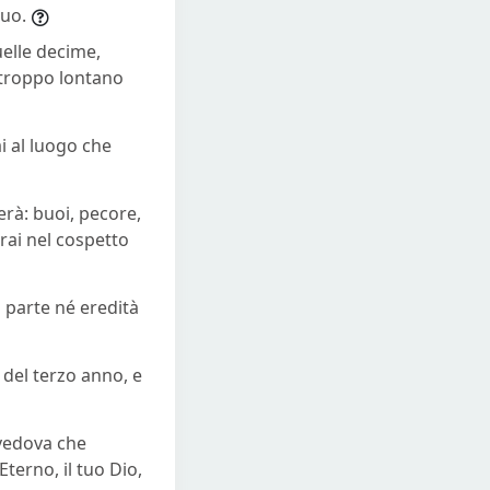
tuo.
uelle decime,
e troppo lontano
i al luogo che
erà: buoi, pecore,
rai nel cospetto
a parte né eredità
e del terzo anno, e
a vedova che
terno, il tuo Dio,