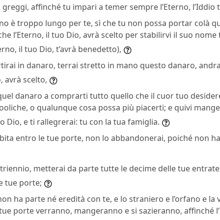
 greggi, affinché tu impari a temer sempre l’Eterno, l’Iddio 
no è troppo lungo per te, sì che tu non possa portar colà q
he l’Eterno, il tuo Dio, avrà scelto per stabilirvi il suo nom
erno, il tuo Dio, t’avrà benedetto),
rtirai in danaro, terrai stretto in mano questo danaro, andra
o, avrà scelto,
uel danaro a comprarti tutto quello che il cuor tuo desider
ooliche, o qualunque cosa possa più piacerti; e quivi mange
o Dio, e ti rallegrerai: tu con la tua famiglia.
 abita entro le tue porte, non lo abbandonerai, poiché non h
i triennio, metterai da parte tutte le decime delle tue entrat
le tue porte;
 non ha parte né eredità con te, e lo straniero e l’orfano e l
tue porte verranno, mangeranno e si sazieranno, affinché l’E