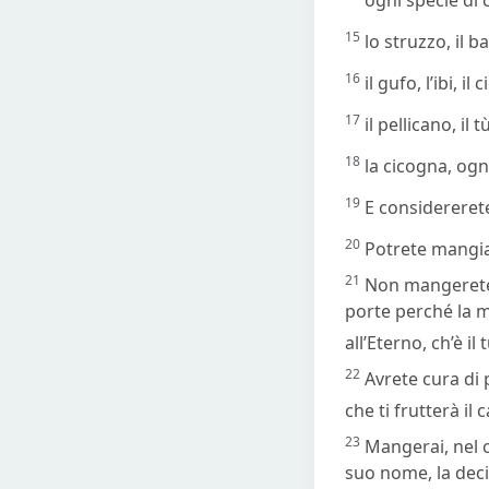
15
lo struzzo, il 
16
il gufo, l’ibi, il 
17
il pellicano, il 
18
la cicogna, ogni
19
E considereret
20
Potrete mangiar
21
Non mangerete d
porte perché la m
all’Eterno, ch’è i
22
Avrete cura di 
che ti frutterà i
23
Mangerai, nel c
suo nome, la decim