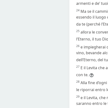
armenti e de’ tuoi
24
Ma se il cammi
essendo il luogo c
da te (perché l’Et
25
allora le conve
l’Eterno, il tuo Di
26
e impiegherai q
vino, bevande alc
dell’Eterno, del tu
27
E il Levita che
con te.
28
Alla fine d’ogn
le riporrai entro 
29
e il Levita, che
saranno entro le 