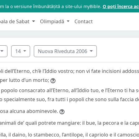
m la o versiune îmbunătățită a site-ului myBible.
O poți încerca 
oala de Sabat
Olimpiadă
Contact
14
Nuova Riveduta 2006
uoli dell’Eterno, ch’è l’Iddio vostro; non vi fate incisioni addo
i per lutto d’un morto;
 popolo consacrato all’Eterno, all’Iddio tuo, e l’Eterno ti ha 
o specialmente suo, fra tutti i popoli che sono sulla faccia de
osa alcuna abominevole.
animali de’ quali potrete mangiare: il bue, la pecora e la cap
ella, il daino, lo stambecco, l’antilope, il capriolo e il camoscio