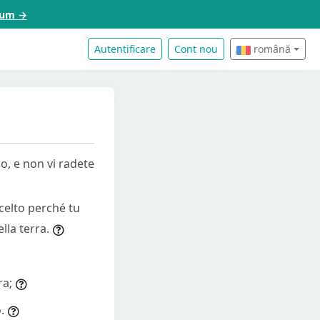
acum →
Autentificare
Cont nou
română
sso, e non vi radete
scelto perché tu
lla terra.
ra;
.