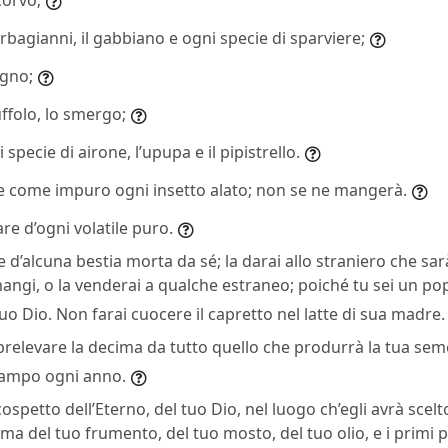
barbagianni, il gabbiano e ogni specie di sparviere;
cigno;
tùffolo, lo smergo;
 specie di airone, l’upupa e il pipistrello.
e come impuro ogni insetto alato; non se ne mangerà.
e d’ogni volatile puro.
’alcuna bestia morta da sé; la darai allo straniero che sar
angi, o la venderai a qualche estraneo; poiché tu sei un p
l tuo Dio. Non farai cuocere il capretto nel latte di sua madre.
prelevare la decima da tutto quello che produrrà la tua sem
l campo ogni anno.
ospetto dell’Eterno, del tuo Dio, nel luogo ch’egli avrà scel
a del tuo frumento, del tuo mosto, del tuo olio, e i primi pa