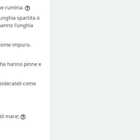
che rumina.
unghia spartita o
 hanno l’unghia
 come impuro.
i che hanno pinne e
siderateli come
 di mare;