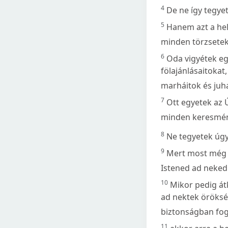
4
De ne így tegyet
5
Hanem azt a hely
minden törzsetek 
6
Oda vigyétek eg
fölajánlásaitoka
marháitok és juha
7
Ott egyetek az 
minden keresmény
8
Ne tegyetek úgy
9
Mert most még 
Istened ad neked
10
Mikor pedig átk
ad nektek öröksé
biztonságban fog
11