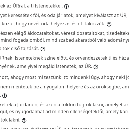
ek az ÚRral, a ti Istenetekkel.
et keressétek föl, és oda járjatok, amelyet kiválaszt az ÚR, 
közül, hogy nevét oda helyezze, és ott lakozzék.
észen elégő áldozataitokat, véresáldozataitokat, tizedeiteke
t, mind fogadalomból, mind szabad akaratból való adománya
itok első fajzását.
ÚRnak, Isteneteknek színe előtt, és örvendezzetek ti és ház
ének, amelylyel megáld Istenetek, az ÚR.
 ott, ahogy most mi teszünk itt: mindenki úgy, ahogy neki jó
nem mentetek be a nyugalom helyére és az örökségbe, amel
.
eltek a Jordánon, és azon a földön fogtok lakni, amelyet az 
gül, és nyugodalmat ad minden ellenségetektől, amely körü
tok lakni,