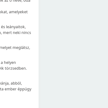
zék az ő neve, oda
tokat, amelyeket
 és leányaitok,
n, mert neki nincs
melyet meglátsz,
 a helyen
yik törzsedben.
ánja, abból,
iszta ember éppúgy