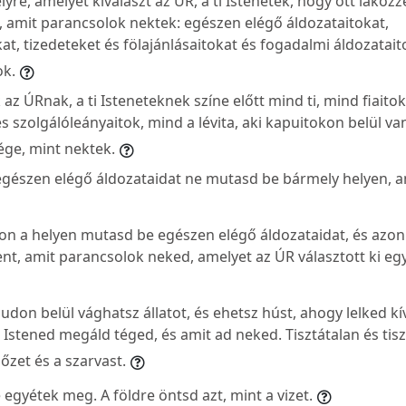
lyre, amelyet kiválaszt az ÚR, a ti Istenetek, hogy ott lakoz
, amit parancsolok nektek: egészen elégő áldozataitokat,
at, tizedeteket és fölajánlásaitokat és fogadalmi áldozatai
ok.
z ÚRnak, a ti Isteneteknek színe előtt mind ti, mind fiaitok
s szolgálóleányaitok, mind a lévita, aki kapuitokon belül va
ége, mint nektek.
egészen elégő áldozataidat ne mutasd be bármely helyen, a
n a helyen mutasd be egészen elégő áldozataidat, és azon
nt, amit parancsolok neked, amelyet az ÚR választott ki eg
on belül vághatsz állatot, és ehetsz húst, ahogy lelked kív
e Istened megáld téged, és amit ad neked. Tisztátalan és t
 őzet és a szarvast.
 egyétek meg. A földre öntsd azt, mint a vizet.