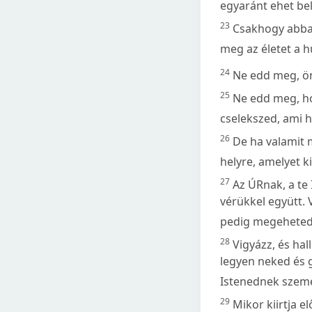
egyaránt ehet bel
23
Csakhogy abban
meg az életet a h
24
Ne edd meg, önt
25
Ne edd meg, ho
cselekszed, ami 
26
De ha valamit 
helyre, amelyet k
27
Az ÚRnak, a te
vérükkel együtt. 
pedig megeheted
28
Vigyázz, és ha
legyen neked és 
Istenednek szem
29
Mikor kiirtja 