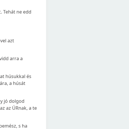
t. Tehát ne edd
vel azt
vidd arra a
dat húsukkal és
ára, a húsát
y jó dolgod
az az ÚRnak, a te
 bemész, s ha