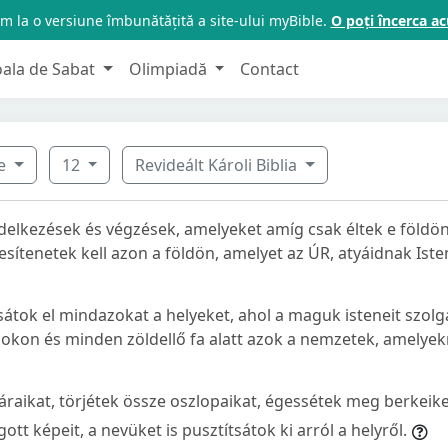
m la o versiune îmbunătățită a site-ului myBible.
O poți încerca 
oala de Sabat
Olimpiadă
Contact
ve
12
Revideált Károli Biblia
delkezések és végzések, amelyeket amíg csak éltek e földön
jesítenetek kell azon a földön, amelyet az ÚR, atyáidnak Ist
tsátok el mindazokat a helyeket, ahol a maguk isteneit szol
okon és minden zöldellő fa alatt azok a nemzetek, amelyekn
áraikat, törjétek össze oszlopaikat, égessétek meg berkeike
gott képeit, a nevüket is pusztítsátok ki arról a helyről.