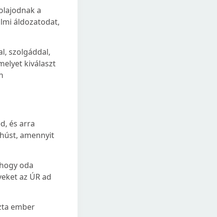
lajodnak a
lmi áldozatodat,
l, szolgáddal,
melyet kiválaszt
n
d, és arra
 húst, amennyit
, hogy oda
yeket az ÚR ad
szta ember