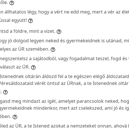
őle.
 állhatatos légy, hogy a vért ne edd meg, mert a vér az éle
ússal együtt!
sd a földre, mint a vizet.
gy jó dolgod legyen neked és gyermekeidnek is utánad, mi
helyes az ÚR szemében.
megszentelsz a sajátodból, vagy fogadalmat teszel, fogd és 
iválaszt az ÚR.
 Istenednek oltárán áldozd fel a te egészen elégő áldozatai
Véresáldozataid vérét öntsd az ÚRnak, a te Istenednek oltár
.
llgasd meg mindazt az igét, amelyet parancsolok neked, hog
gyermekeidnek mindenkor, mert azt cselekszed, ami jó és ig
ében.
előled az ÚR, a te Istened azokat a nemzeteket onnan, ahová