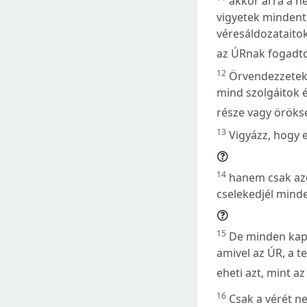
akkor arra a he
vigyetek mindent
véresáldozataitok
az ÚRnak fogadt
12
Örvendezzetek a
mind szolgáitok é
része vagy öröks
13
Vigyázz, hogy 
14
hanem csak azo
cselekedjél minde
15
De minden kapud
amivel az ÚR, a t
eheti azt, mint az
16
Csak a vérét ne