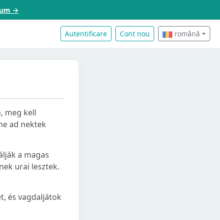
acum →
Autentificare
Cont nou
română
, meg kell
ene ad nektek
gálják a magas
ek urai lesztek.
t, és vagdaljátok