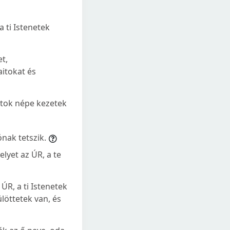
a ti Istenetek
t,
itokat és
atok népe kezetek
nak tetszik.
yet az ÚR, a te
ÚR, a ti Istenetek
löttetek van, és