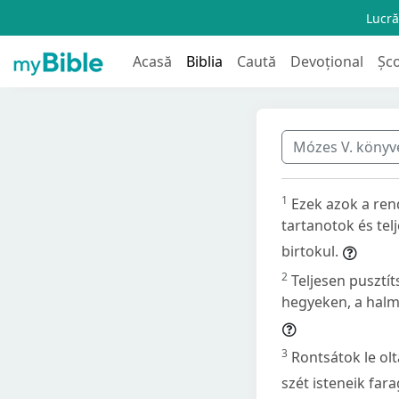
Lucră
Acasă
Biblia
Caută
Devoțional
Șc
Mózes V. köny
1
Ezek azok a ren
tartanotok és tel
birtokul.
2
Teljesen pusztí
hegyeken, a halm
3
Rontsátok le olt
szét isteneik fara