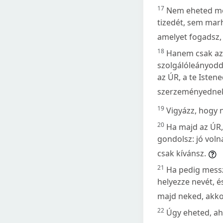
17
Nem eheted me
tizedét, sem mar
amelyet fogadsz,
18
Hanem csak az 
szolgálóleányodda
az ÚR, a te Isten
szerzeményedne
19
Vigyázz, hogy 
20
Ha majd az ÚR,
gondolsz: jó voln
csak kívánsz.
21
Ha pedig messze
helyezze nevét, 
majd neked, akkor
22
Úgy eheted, aho