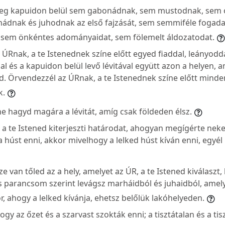
g kapuidon belül sem gabonádnak, sem mustodnak, sem o
hádnak és juhodnak az első fajzását, sem semmiféle fogada
 sem önkéntes adományaidat, sem fölemelt áldozatodat.
ÚRnak, a te Istenednek színe előtt egyed fiaddal, leányodda
l és a kapuidon belül levő lévitával együtt azon a helyen, a
ed. Örvendezzél az ÚRnak, a te Istenednek színe előtt minde
k.
ne hagyd magára a lévitát, amíg csak földeden élsz.
 a te Istened kiterjeszti határodat, ahogyan megígérte neke
a húst enni, akkor mivelhogy a lelked húst kíván enni, egyél
 van tőled az a hely, amelyet az ÚR, a te Istened kiválaszt
és parancsom szerint levágsz marháidból és juhaidból, amel
, ahogy a lelked kívánja, ehetsz belőlük lakóhelyeden.
gy az őzet és a szarvast szokták enni; a tisztátalan és a ti