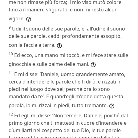
me non rimase più forza; il mio viso mutò colore
fino a rimanere sfigurato, e non mi restò alcun
vigore.
9
Udii il suono delle sue parole; e, all’udire il suono
delle sue parole, caddi profondamente assopito,
con la faccia a terra.
10
Ed ecco, una mano mi toccò, e mi fece stare sulle
ginocchia e sulle palme delle mani.
11
E mi disse: ‘Daniele, uomo grandemente amato,
cerca d’intendere le parole che ti dirò, e rizzati in
piedi nel luogo dove sei; perché ora io sono
mandato da te’. E quand’egli m’ebbe detta questa
parola, io mi rizzai in piedi, tutto tremante.
12
Ed egli mi disse: ‘Non temere, Daniele; poiché dal
primo giorno che ti mettesti in cuore d’intendere e
d’umiliarti nel cospetto del tuo Dio, le tue parole
furono udite, e io son venuto a motivo delle tue