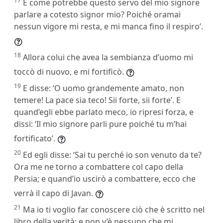
17
E come potrebbe questo servo del mio signore
parlare a cotesto signor mio? Poiché oramai
nessun vigore mi resta, e mi manca fino il respiro’.
18
Allora colui che avea la sembianza d’uomo mi
toccò di nuovo, e mi fortificò.
19
E disse: ‘O uomo grandemente amato, non
temere! La pace sia teco! Sii forte, sii forte’. E
quand’egli ebbe parlato meco, io ripresi forza, e
dissi: ‘Il mio signore parli pure poiché tu m’hai
fortificato’.
20
Ed egli disse: ‘Sai tu perché io son venuto da te?
Ora me ne torno a combattere col capo della
Persia; e quand’io uscirò a combattere, ecco che
verrà il capo di Javan.
21
Ma io ti voglio far conoscere ciò che è scritto nel
libro della verità; e non v’è nessuno che mi