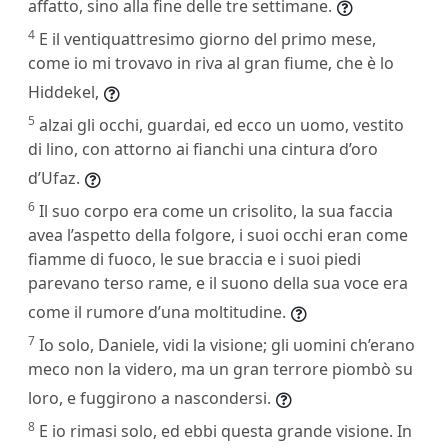
affatto, sino alla fine delle tre settimane.
4
E il ventiquattresimo giorno del primo mese,
come io mi trovavo in riva al gran fiume, che è lo
Hiddekel,
5
alzai gli occhi, guardai, ed ecco un uomo, vestito
di lino, con attorno ai fianchi una cintura d’oro
d’Ufaz.
6
Il suo corpo era come un crisolito, la sua faccia
avea l’aspetto della folgore, i suoi occhi eran come
fiamme di fuoco, le sue braccia e i suoi piedi
parevano terso rame, e il suono della sua voce era
come il rumore d’una moltitudine.
7
Io solo, Daniele, vidi la visione; gli uomini ch’erano
meco non la videro, ma un gran terrore piombò su
loro, e fuggirono a nascondersi.
8
E io rimasi solo, ed ebbi questa grande visione. In