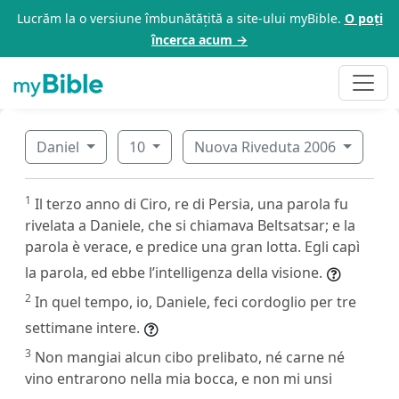
Lucrăm la o versiune îmbunătățită a site-ului myBible.
O poți
încerca acum →
Daniel
10
Nuova Riveduta 2006
1
Il terzo anno di Ciro, re di Persia, una parola fu
rivelata a Daniele, che si chiamava Beltsatsar; e la
parola è verace, e predice una gran lotta. Egli capì
la parola, ed ebbe l’intelligenza della visione.
2
In quel tempo, io, Daniele, feci cordoglio per tre
settimane intere.
3
Non mangiai alcun cibo prelibato, né carne né
vino entrarono nella mia bocca, e non mi unsi