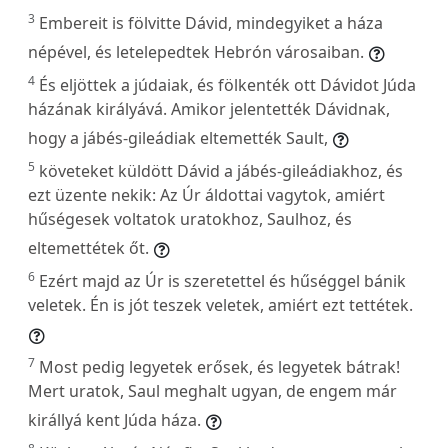
3
Embereit is fölvitte Dávid, mindegyiket a háza
népével, és letelepedtek Hebrón városaiban.
4
És eljöttek a júdaiak, és fölkenték ott Dávidot Júda
házának királyává. Amikor jelentették Dávidnak,
hogy a jábés-gileádiak eltemették Sault,
5
követeket küldött Dávid a jábés-gileádiakhoz, és
ezt üzente nekik: Az Úr áldottai vagytok, amiért
hűségesek voltatok uratokhoz, Saulhoz, és
eltemettétek őt.
6
Ezért majd az Úr is szeretettel és hűséggel bánik
veletek. Én is jót teszek veletek, amiért ezt tettétek.
7
Most pedig legyetek erősek, és legyetek bátrak!
Mert uratok, Saul meghalt ugyan, de engem már
királlyá kent Júda háza.