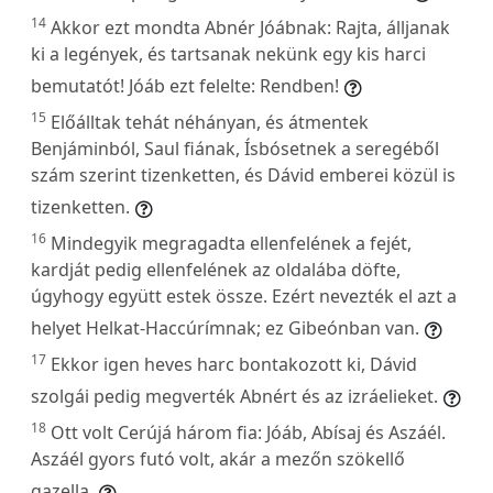
14
Akkor ezt mondta Abnér Jóábnak: Rajta, álljanak
ki a legények, és tartsanak nekünk egy kis harci
bemutatót! Jóáb ezt felelte: Rendben!
15
Előálltak tehát néhányan, és átmentek
Benjáminból, Saul fiának, Ísbósetnek a seregéből
szám szerint tizenketten, és Dávid emberei közül is
tizenketten.
16
Mindegyik megragadta ellenfelének a fejét,
kardját pedig ellenfelének az oldalába döfte,
úgyhogy együtt estek össze. Ezért nevezték el azt a
helyet Helkat-Haccúrímnak; ez Gibeónban van.
17
Ekkor igen heves harc bontakozott ki, Dávid
szolgái pedig megverték Abnért és az izráelieket.
18
Ott volt Cerújá három fia: Jóáb, Abísaj és Aszáél.
Aszáél gyors futó volt, akár a mezőn szökellő
gazella.