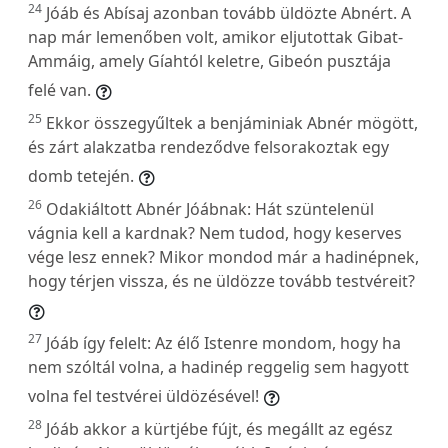
24
Jóáb és Abísaj azonban tovább üldözte Abnért. A
nap már lemenőben volt, amikor eljutottak Gibat-
Ammáig, amely Gíahtól keletre, Gibeón pusztája
felé van.
25
Ekkor összegyűltek a benjáminiak Abnér mögött,
és zárt alakzatba rendeződve felsorakoztak egy
domb tetején.
26
Odakiáltott Abnér Jóábnak: Hát szüntelenül
vágnia kell a kardnak? Nem tudod, hogy keserves
vége lesz ennek? Mikor mondod már a hadinépnek,
hogy térjen vissza, és ne üldözze tovább testvéreit?
27
Jóáb így felelt: Az élő Istenre mondom, hogy ha
nem szóltál volna, a hadinép reggelig sem hagyott
volna fel testvérei üldözésével!
28
Jóáb akkor a kürtjébe fújt, és megállt az egész