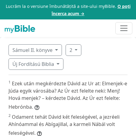
Lucrăm la o versiune îmbunătățită a site-ului myBible.
O poți
încerca acum →
Sámuel II. könyve
2
Új Fordítású Biblia
1
Ezek után megkérdezte Dávid az Ur at: Elmenjek-e
Júda egyik városába? Az Úr ezt felelte neki: Menj!
Hová menjek? – kérdezte Dávid. Az Úr ezt felelte:
Hebrónba.
2
Odament tehát Dávid két feleségével, a jezréeli
Ahínóammal és Abígajillal, a karmeli Nábál volt
feleségével.