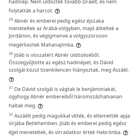
hadinép. Nem üldözték tovább Izráelt, és nem
folytatták a harcot.
29
Abnér és emberei pedig egész éjszaka
meneteltek az Arábá-völgyben, majd átkeltek a
Jordánon, és végigmenve a völgyszoroson
megérkeztek Mahanajimba.
30
Jóáb is visszatért Abnér üldözéséből.
Összegyűjtötte az egész hadinépet, és Dávid
szolgái közül tizenkilencen hiányoztak, meg Aszáél.
31
De Dávid szolgái is vágtak le benjáminiakat,
úgyhogy Abnér embereiből háromszázhatvanan
haltak meg.
32
Aszáélt pedig magukkal vitték, és eltemették apja
sírjába Betlehemben. Jóáb és emberei pedig egész
éjjel meneteltek, és virradatkor értek Hebrónba.