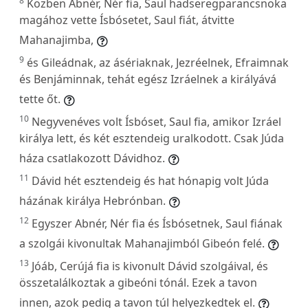
8
Közben Abnér, Nér fia, Saul hadseregparancsnoka
magához vette Ísbósetet, Saul fiát, átvitte
Mahanajimba,
9
és Gileádnak, az ásériaknak, Jezréelnek, Efraimnak
és Benjáminnak, tehát egész Izráelnek a királyává
tette őt.
10
Negyvenéves volt Ísbóset, Saul fia, amikor Izráel
királya lett, és két esztendeig uralkodott. Csak Júda
háza csatlakozott Dávidhoz.
11
Dávid hét esztendeig és hat hónapig volt Júda
házának királya Hebrónban.
12
Egyszer Abnér, Nér fia és Ísbósetnek, Saul fiának
a szolgái kivonultak Mahanajimból Gibeón felé.
13
Jóáb, Cerújá fia is kivonult Dávid szolgáival, és
összetalálkoztak a gibeóni tónál. Ezek a tavon
innen, azok pedig a tavon túl helyezkedtek el.