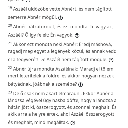
19
Aszáél üldözőbe vette Abnért, és nem tágított
semerre Abnér mögül.
20
Abnér hátrafordult, és ezt mondta: Te vagy az,
Aszáél? Ő így felelt: Én vagyok.
21
Akkor ezt mondta neki Abnér: Eredj máshová,
ragadj meg egyet a legények közül, és annak vedd
el a fegyverét! De Aszáél nem tágított mögüle.
22
Abnér újra mondta Aszáélnak: Maradj el tőlem,
mert leterítelek a földre, és akkor hogyan nézzek
bátyádnak, Jóábnak a szemébe?
23
De ő csak nem akart elmaradni. Ekkor Abnér a
lándzsa végével úgy hasba döfte, hogy a lándzsa a
hátán jött ki, összerogyott, és azonnal meghalt. És
akik arra a helyre értek, ahol Aszáél összerogyott
és meghalt, mind megálltak.