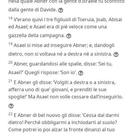
nella quale Abner con la gente d’Israele fu sconfitto
dalla gente di Davide.
18
V’erano quivi i tre figliuoli di Tseruia, Joab, Abisai
ed Asael; e Asael era di piè veloce come una
gazzella della campagna.
19
Asael si mise ad inseguire Abner; e, dandogli
dietro, non si voltava né a destra né a sinistra.
20
Abner, guardandosi alle spalle, disse: ‘Sei tu,
Asael?’ Quegli rispose: ‘Son io’.
21
E Abner gli disse: ‘Volgiti a destra o a sinistra,
afferra uno di que’ giovani, e prenditi le sue
spoglie!’ Ma Asael non volle cessare dall’inseguirlo.
22
E Abner di bel nuovo gli disse: ‘Cessa dal darmi
dietro! Perché obbligarmi a inchiodarti al suolo?
Come potrei io poi alzar la fronte dinanzi al tuo