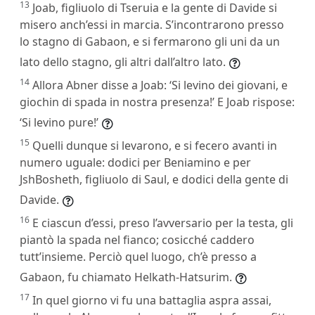
13
Joab, figliuolo di Tseruia e la gente di Davide si
misero anch’essi in marcia. S’incontrarono presso
lo stagno di Gabaon, e si fermarono gli uni da un
lato dello stagno, gli altri dall’altro lato.
14
Allora Abner disse a Joab: ‘Si levino dei giovani, e
giochin di spada in nostra presenza!’ E Joab rispose:
‘Si levino pure!’
15
Quelli dunque si levarono, e si fecero avanti in
numero uguale: dodici per Beniamino e per
JshBosheth, figliuolo di Saul, e dodici della gente di
Davide.
16
E ciascun d’essi, preso l’avversario per la testa, gli
piantò la spada nel fianco; cosicché caddero
tutt’insieme. Perciò quel luogo, ch’è presso a
Gabaon, fu chiamato Helkath-Hatsurim.
17
In quel giorno vi fu una battaglia aspra assai,