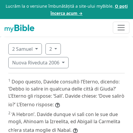
Lucrăm la o versiune îmbunătățită a site-ului myBible.
O poți
încerca acum →
2 Samuel
2
Nuova Riveduta 2006
1
Dopo questo, Davide consultò l’Eterno, dicendo:
‘Debbo io salire in qualcuna delle città di Giuda?’
L’Eterno gli rispose: ‘Sali’. Davide chiese: ‘Dove salirò
io?’ L’Eterno rispose:
2
‘A Hebron’. Davide dunque vi salì con le sue due
mogli, Ahinoam la Izreelita, ed Abigail la Carmelita
ch’era stata moglie di Nabal.