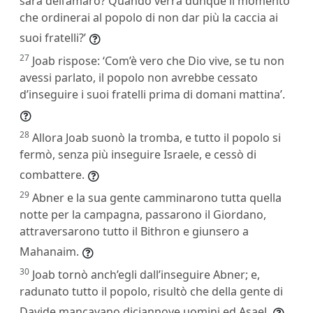
sarà dell’amaro? Quando verrà dunque il momento
che ordinerai al popolo di non dar più la caccia ai
suoi fratelli?’
27
Joab rispose: ‘Com’è vero che Dio vive, se tu non
avessi parlato, il popolo non avrebbe cessato
d’inseguire i suoi fratelli prima di domani mattina’.
28
Allora Joab suonò la tromba, e tutto il popolo si
fermò, senza più inseguire Israele, e cessò di
combattere.
29
Abner e la sua gente camminarono tutta quella
notte per la campagna, passarono il Giordano,
attraversarono tutto il Bithron e giunsero a
Mahanaim.
30
Joab tornò anch’egli dall’inseguire Abner; e,
radunato tutto il popolo, risultò che della gente di
Davide mancavano diciannove uomini ed Asael.