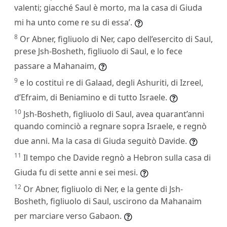
valenti; giacché Saul è morto, ma la casa di Giuda
mi ha unto come re su di essa’.
8
Or Abner, figliuolo di Ner, capo dell’esercito di Saul,
prese Jsh-Bosheth, figliuolo di Saul, e lo fece
passare a Mahanaim,
9
e lo costituì re di Galaad, degli Ashuriti, di Izreel,
d’Efraim, di Beniamino e di tutto Israele.
10
Jsh-Bosheth, figliuolo di Saul, avea quarant’anni
quando cominciò a regnare sopra Israele, e regnò
due anni. Ma la casa di Giuda seguitò Davide.
11
Il tempo che Davide regnò a Hebron sulla casa di
Giuda fu di sette anni e sei mesi.
12
Or Abner, figliuolo di Ner, e la gente di Jsh-
Bosheth, figliuolo di Saul, uscirono da Mahanaim
per marciare verso Gabaon.