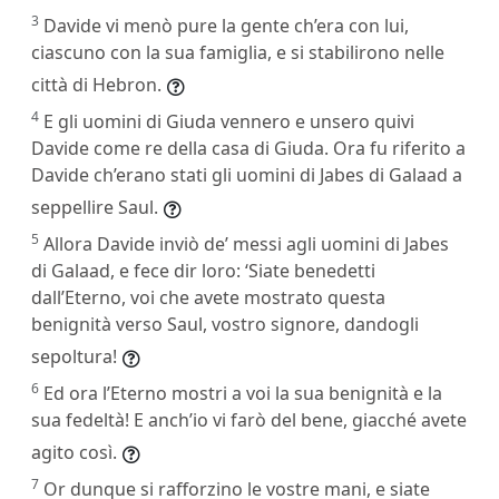
3
Davide vi menò pure la gente ch’era con lui,
ciascuno con la sua famiglia, e si stabilirono nelle
città di Hebron.
4
E gli uomini di Giuda vennero e unsero quivi
Davide come re della casa di Giuda. Ora fu riferito a
Davide ch’erano stati gli uomini di Jabes di Galaad a
seppellire Saul.
5
Allora Davide inviò de’ messi agli uomini di Jabes
di Galaad, e fece dir loro: ‘Siate benedetti
dall’Eterno, voi che avete mostrato questa
benignità verso Saul, vostro signore, dandogli
sepoltura!
6
Ed ora l’Eterno mostri a voi la sua benignità e la
sua fedeltà! E anch’io vi farò del bene, giacché avete
agito così.
7
Or dunque si rafforzino le vostre mani, e siate