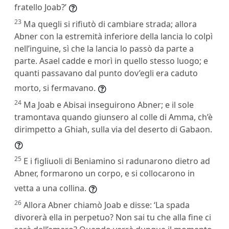
fratello Joab?’
23
Ma quegli si rifiutò di cambiare strada; allora
Abner con la estremità inferiore della lancia lo colpì
nell’inguine, sì che la lancia lo passò da parte a
parte. Asael cadde e morì in quello stesso luogo; e
quanti passavano dal punto dov’egli era caduto
morto, si fermavano.
24
Ma Joab e Abisai inseguirono Abner; e il sole
tramontava quando giunsero al colle di Amma, ch’è
dirimpetto a Ghiah, sulla via del deserto di Gabaon.
25
E i figliuoli di Beniamino si radunarono dietro ad
Abner, formarono un corpo, e si collocarono in
vetta a una collina.
26
Allora Abner chiamò Joab e disse: ‘La spada
divorerà ella in perpetuo? Non sai tu che alla fine ci