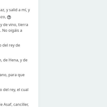
, y salid a mí, y
ozo,
y de vino, tierra
s. No oigáis a
o del rey de
, de Hena, y de
mano, para que
del rey, el cual
 Asaf, canciller,