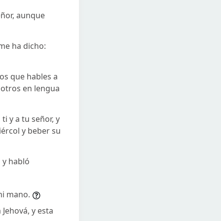
eñor, aunque
 me ha dicho:
mos que hables a
sotros en lengua
i y a tu señor, y
ércol y beber su
 y habló
mi mano.
 Jehová, y esta