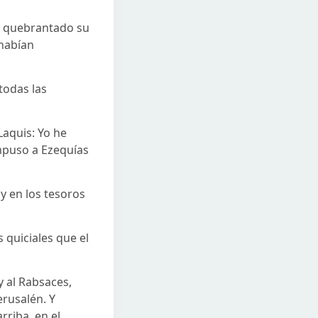
an quebrantado su
 habían
todas las
Laquis: Yo he
impuso a Ezequías
 y en los tesoros
 quiciales que el
y al Rabsaces,
erusalén. Y
riba, en el