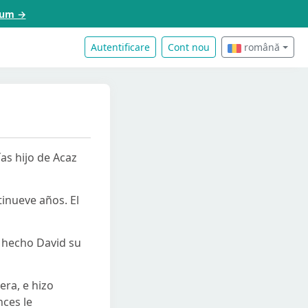
acum →
Autentificare
Cont nou
română
ías hijo de Acaz
tinueve años. El
a hecho David su
era, e hizo
ces le