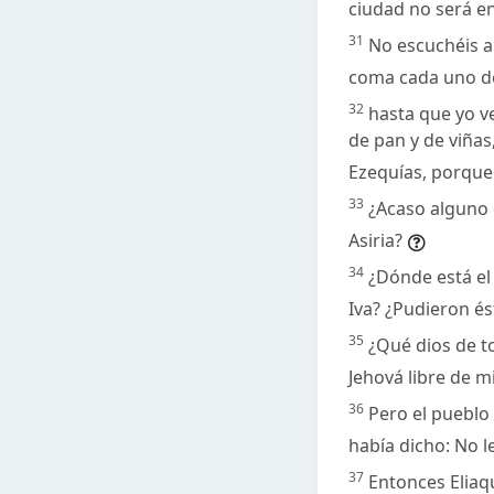
ciudad no será en
31
No escuchéis a 
coma cada uno de 
32
hasta que yo ve
de pan y de viñas, 
Ezequías, porque 
33
¿Acaso alguno d
Asiria?
34
¿Dónde está el
Iva? ¿Pudieron és
35
¿Qué dios de to
Jehová libre de m
36
Pero el pueblo 
había dicho: No l
37
Entonces Eliaqu