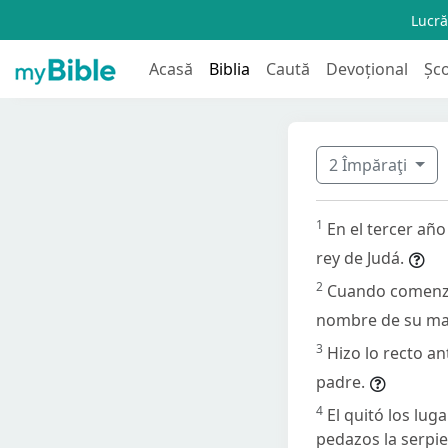
Lucră
Acasă
Biblia
Caută
Devoțional
Șc
2 Împăraţi
1
En el tercer año
rey de Judá.
2
Cuando comenzó 
nombre de su mad
3
Hizo lo recto a
padre.
4
El quitó los lug
pedazos la serpi