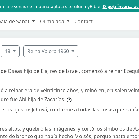
m la o versiune îmbunătățită a site-ului myBible.
O poți încerca 
oala de Sabat
Olimpiadă
Contact
18
Reina Valera 1960
 de Oseas hijo de Ela, rey de Israel, comenzó a reinar Ezequ
a reinar era de veinticinco años, y reinó en Jerusalén vein
re fue Abi hija de Zacarías.
nte los ojos de Jehová, conforme a todas las cosas que habí
ares altos, y quebró las imágenes, y cortó los símbolos de As
ente de bronce que había hecho Moisés, porque hasta enton