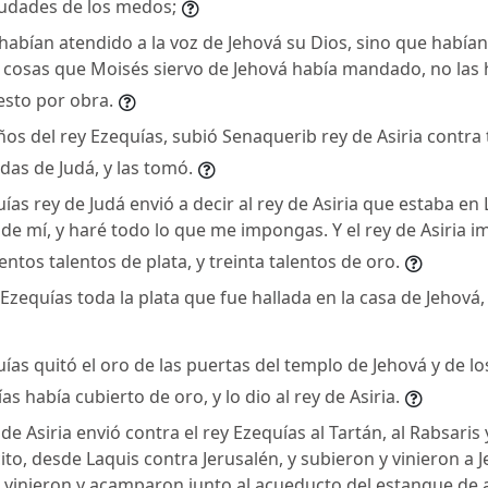
iudades de los medos;
habían atendido a la voz de Jehová su Dios, sino que habí
s cosas que Moisés siervo de Jehová había mandado, no las
esto por obra.
ños del rey Ezequías, subió Senaquerib rey de Asiria contra 
adas de Judá, y las tomó.
as rey de Judá envió a decir al rey de Asiria que estaba en 
de mí, y haré todo lo que me impongas. Y el rey de Asiria 
entos talentos de plata, y treinta talentos de oro.
 Ezequías toda la plata que fue hallada en la casa de Jehová,
as quitó el oro de las puertas del templo de Jehová y de los
s había cubierto de oro, y lo dio al rey de Asiria.
de Asiria envió contra el rey Ezequías al Tartán, al Rabsaris 
ito, desde Laquis contra Jerusalén, y subieron y vinieron a J
vinieron y acamparon junto al acueducto del estanque de ar