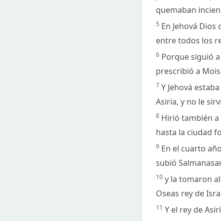
quemaban incienso
5
En Jehová Dios 
entre todos los r
6
Porque siguió a
prescribió a Mois
7
Y Jehová estaba 
Asiria, y no le sirv
8
Hirió también a 
hasta la ciudad fo
9
En el cuarto año
subió Salmanasar r
10
y la tomaron al
Oseas rey de Isra
11
Y el rey de Asir