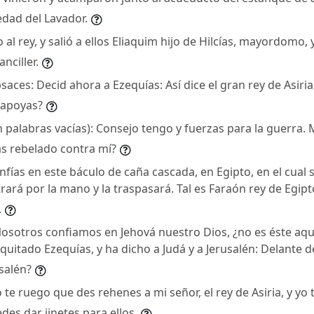
edad del Lavador.
al rey, y salió a ellos Eliaquim hijo de Hilcías, mayordomo, 
anciller.
absaces: Decid ahora a Ezequías: Así dice el gran rey de Asiri
 apoyas?
n palabras vacías): Consejo tengo y fuerzas para la guerra.
as rebelado contra mí?
fías en este báculo de caña cascada, en Egipto, en el cual 
trará por la mano y la traspasará. Tal es Faraón rey de Egip
.
 Nosotros confiamos en Jehová nuestro Dios, ¿no es éste aqu
 quitado Ezequías, y ha dicho a Judá y a Jerusalén: Delante d
salén?
 te ruego que des rehenes a mi señor, el rey de Asiria, y yo 
edes dar jinetes para ellos.