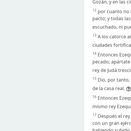
Gozán, y en las c
12
por cuanto no 
pacto; y todas la
escuchado, ni pu
13
A los catorce a
ciudades fortific
14
Entonces Ezequí
pecado; apártate 
rey de Judá tresci
15
Dio, por tanto,
de la casa real.
16
Entonces Ezequí
mismo rey Ezequía
17
Después el rey 
con un gran ejérc
habiendo subido, 