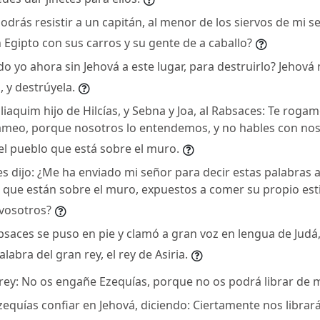
drás resistir a un capitán, al menor de los siervos de mi s
 Egipto con sus carros y su gente de a caballo?
o yo ahora sin Jehová a este lugar, para destruirlo? Jehová
, y destrúyela.
liaquim hijo de Hilcías, y Sebna y Joa, al Rabsaces: Te roga
rameo, porque nosotros lo entendemos, y no hables con no
el pueblo que está sobre el muro.
es dijo: ¿Me ha enviado mi señor para decir estas palabras a t
 que están sobre el muro, expuestos a comer su propio esti
 vosotros?
bsaces se puso en pie y clamó a gran voz en lengua de Judá,
alabra del gran rey, el rey de Asiria.
l rey: No os engañe Ezequías, porque no os podrá librar de 
equías confiar en Jehová, diciendo: Ciertamente nos librará