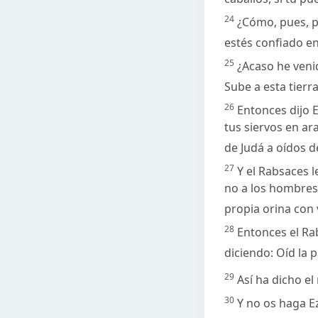
24
¿Cómo, pues, po
estés confiado en
25
¿Acaso he venid
Sube a esta tierra
26
Entonces dijo E
tus siervos en a
de Judá a oídos d
27
Y el Rabsaces l
no a los hombres
propia orina con
28
Entonces el Ra
diciendo: Oíd la p
29
Así ha dicho e
30
Y no os haga Ez