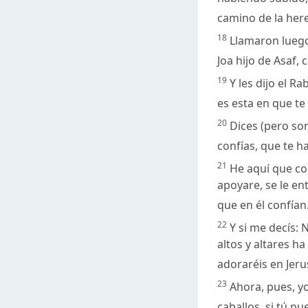
camino de la her
18
Llamaron luego 
Joa hijo de Asaf, c
19
Y les dijo el R
es esta en que te
20
Dices (pero so
confías, que te h
21
He aquí que con
apoyare, se le en
que en él confían
22
Y si me decís:
altos y altares ha
adoraréis en Jeru
23
Ahora, pues, yo
caballos, si tú pu