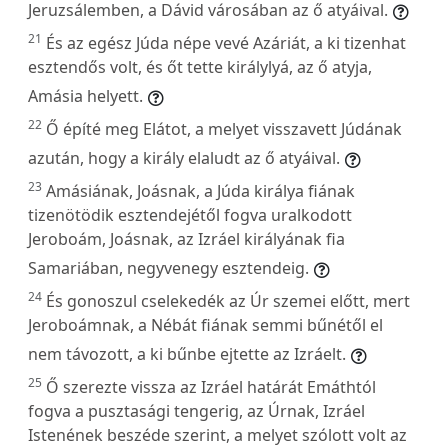
Jeruzsálemben, a Dávid városában az ő atyáival.
21
És az egész Júda népe vevé Azáriát, a ki tizenhat
esztendős volt, és őt tette királylyá, az ő atyja,
Amásia helyett.
22
Ő építé meg Elátot, a melyet visszavett Júdának
azután, hogy a király elaludt az ő atyáival.
23
Amásiának, Joásnak, a Júda királya fiának
tizenötödik esztendejétől fogva uralkodott
Jeroboám, Joásnak, az Izráel királyának fia
Samariában, negyvenegy esztendeig.
24
És gonoszul cselekedék az Úr szemei előtt, mert
Jeroboámnak, a Nébát fiának semmi bűnétől el
nem távozott, a ki bűnbe ejtette az Izráelt.
25
Ő szerezte vissza az Izráel határát Emáthtól
fogva a pusztasági tengerig, az Úrnak, Izráel
Istenének beszéde szerint, a melyet szólott volt az