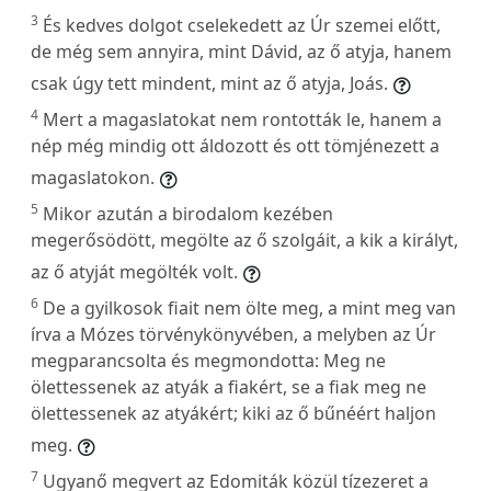
3
És kedves dolgot cselekedett az Úr szemei előtt,
de még sem annyira, mint Dávid, az ő atyja, hanem
csak úgy tett mindent, mint az ő atyja, Joás.
4
Mert a magaslatokat nem rontották le, hanem a
nép még mindig ott áldozott és ott tömjénezett a
magaslatokon.
5
Mikor azután a birodalom kezében
megerősödött, megölte az ő szolgáit, a kik a királyt,
az ő atyját megölték volt.
6
De a gyilkosok fiait nem ölte meg, a mint meg van
írva a Mózes törvénykönyvében, a melyben az Úr
megparancsolta és megmondotta: Meg ne
ölettessenek az atyák a fiakért, se a fiak meg ne
ölettessenek az atyákért; kiki az ő bűnéért haljon
meg.
7
Ugyanő megvert az Edomiták közül tízezeret a