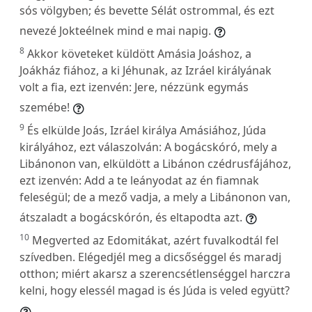
sós völgyben; és bevette Sélát ostrommal, és ezt
nevezé Jokteélnek mind e mai napig.
8
Akkor követeket küldött Amásia Joáshoz, a
Joákház fiához, a ki Jéhunak, az Izráel királyának
volt a fia, ezt izenvén: Jere, nézzünk egymás
szemébe!
9
És elkülde Joás, Izráel királya Amásiához, Júda
királyához, ezt válaszolván: A bogácskóró, mely a
Libánonon van, elküldött a Libánon czédrusfájához,
ezt izenvén: Add a te leányodat az én fiamnak
feleségül; de a mező vadja, a mely a Libánonon van,
átszaladt a bogácskórón, és eltapodta azt.
10
Megverted az Edomitákat, azért fuvalkodtál fel
szívedben. Elégedjél meg a dicsőséggel és maradj
otthon; miért akarsz a szerencsétlenséggel harczra
kelni, hogy elessél magad is és Júda is veled együtt?