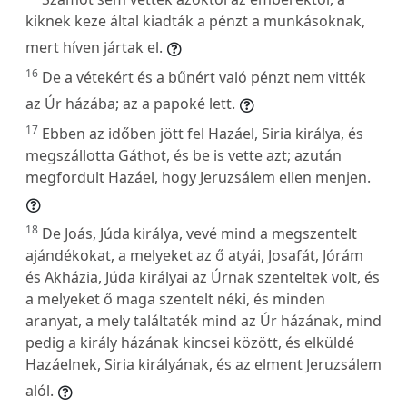
kiknek keze által kiadták a pénzt a munkásoknak,
mert híven jártak el.
16
De a vétekért és a bűnért való pénzt nem vitték
az Úr házába; az a papoké lett.
17
Ebben az időben jött fel Hazáel, Siria királya, és
megszállotta Gáthot, és be is vette azt; azután
megfordult Hazáel, hogy Jeruzsálem ellen menjen.
18
De Joás, Júda királya, vevé mind a megszentelt
ajándékokat, a melyeket az ő atyái, Josafát, Jórám
és Akházia, Júda királyai az Úrnak szenteltek volt, és
a melyeket ő maga szentelt néki, és minden
aranyat, a mely találtaték mind az Úr házának, mind
pedig a király házának kincsei között, és elküldé
Hazáelnek, Siria királyának, és az elment Jeruzsálem
alól.