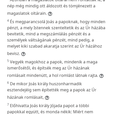
nép még mindig ott áldozott és tömjénezett a
magaslatok oltárain.
4
És megparancsolá Joás a papoknak, hogy minden
pénzt, a mely Istennek szenteltetik és az Úr házába
bevitetik, mind a megszámlálás pénzét és a
személyek váltságának pénzét, mind pedig, a
melyet kiki szabad akaratja szerint az Úr házához
bevisz.
5
Vegyék magokhoz a papok, mindenik a maga
ismerősétől, és építsék meg az Úr házának
romlásait mindenütt, a hol romlást látnak rajta.
6
De mikor Joás király huszonharmadik
esztendejéig sem építették meg a papok az Úr
házának romlásait,
7
Előhivatta Joás király Jójada papot a többi
papokkal együtt, és monda nékik: Miért nem