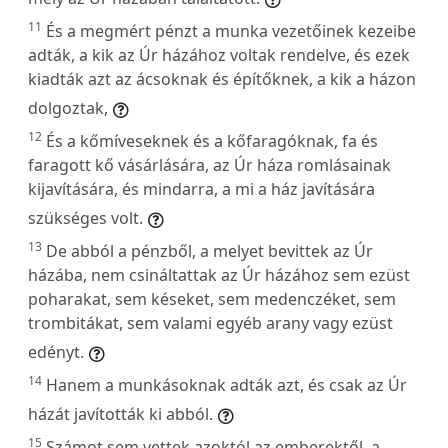
11
És a megmért pénzt a munka vezetőinek kezeibe
adták, a kik az Úr házához voltak rendelve, és ezek
kiadták azt az ácsoknak és építőknek, a kik a házon
dolgoztak,
12
És a kőmíveseknek és a kőfaragóknak, fa és
faragott kő vásárlására, az Úr háza romlásainak
kijavítására, és mindarra, a mi a ház javítására
szükséges volt.
13
De abból a pénzből, a melyet bevittek az Úr
házába, nem csináltattak az Úr házához sem ezüst
poharakat, sem késeket, sem medenczéket, sem
trombitákat, sem valami egyéb arany vagy ezüst
edényt.
14
Hanem a munkásoknak adták azt, és csak az Úr
házát javították ki abból.
15
Számot sem vettek azoktól az emberektől, a