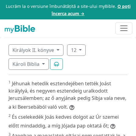
Lucrăm la o versiune îmbunătățită a site-ului myBible.
O poți
încerca acum →
Királyok II. könyve
12
Károli Biblia
1
Jéhunak hetedik esztendejében tették Joást
királylyá, és negyven esztendeig uralkodott
Jeruzsálemben; az ő anyjának pedig Sibja vala neve,
a ki Beersebából való volt.
2
És cselekedék Joás kedves dolgot az Úr szemei
előtt mindaddig, a míg Jójada pap oktatá őt;
3
Azonban a magaslatok oltárai nem rontattak le, a