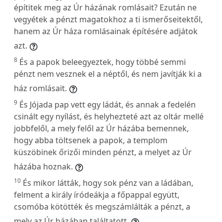
építitek meg az Úr házának romlásait? Ezután ne
vegyétek a pénzt magatokhoz a ti ismerőseitektől,
hanem az Úr háza romlásainak építésére adjátok
azt.
8
És a papok beleegyeztek, hogy többé semmi
pénzt nem vesznek el a néptől, és nem javítják ki a
ház romlásait.
9
És Jójada pap vett egy ládát, és annak a fedelén
csinált egy nyílást, és helyhezteté azt az oltár mellé
jobbfelől, a mely felől az Úr házába bemennek,
hogy abba töltsenek a papok, a templom
küszöbinek őrizői minden pénzt, a melyet az Úr
házába hoznak.
10
És mikor látták, hogy sok pénz van a ládában,
felment a király íródeákja a főpappal együtt,
csomóba kötötték és megszámlálták a pénzt, a
mely az Úr házában találtatott.