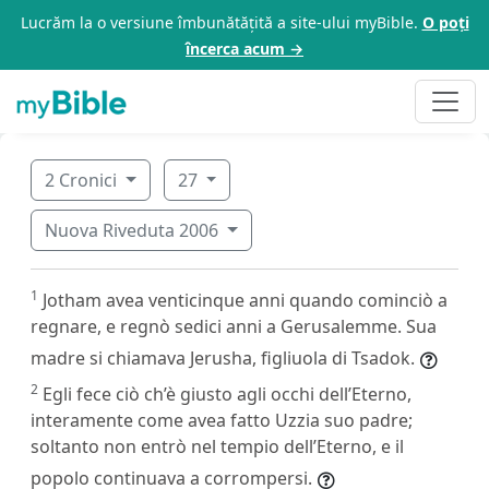
Lucrăm la o versiune îmbunătățită a site-ului myBible.
O poți
încerca acum →
2 Cronici
27
Nuova Riveduta 2006
1
Jotham avea venticinque anni quando cominciò a
regnare, e regnò sedici anni a Gerusalemme. Sua
madre si chiamava Jerusha, figliuola di Tsadok.
2
Egli fece ciò ch’è giusto agli occhi dell’Eterno,
interamente come avea fatto Uzzia suo padre;
soltanto non entrò nel tempio dell’Eterno, e il
popolo continuava a corrompersi.