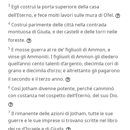
3
Egli costruì la porta superiore della casa
dell’Eterno, e fece molti lavori sulle mura di Ofel.
4
Costruì parimente delle città nella contrada
montuosa di Giuda, e dei castelli e delle torri nelle
foreste.
5
E mosse guerra al re de’ figliuoli di Ammon, e
vinse gli Ammoniti. I figliuoli di Ammon gli diedero
quell’anno cento talenti d’argento, diecimila cori di
grano e diecimila d’orzo; e altrettanto gli pagarono
il secondo e il terzo anno.
6
Così Jotham divenne potente, perché camminò
con costanza nel cospetto dell’Eterno, del suo Dio.
7
Il rimanente delle azioni di Jotham, tutte le sue
guerre e le sue imprese si trovano scritte nel libro
dei re d’Israele e di Giuda.