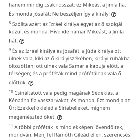
hanem mindig csak rosszat; ez Mikeás, a Jimla fia.
És monda Jósafát: Ne beszéljen így a király!
8
Szólíta azért az Izráel királya egyet az ő szolgái
közül, és monda: Hívd ide hamar Mikeást, a Jimla
fiát.
9
És az Izráel királya és Jósafát, a Júda királya ott
ülnek vala, kiki az ő királyiszékében, királyi ruhákba
öltözötten; ott ülnek vala Samaria kapuja előtt, a
térségen; és a próféták mind prófétálnak vala ő
előttök.
10
Csináltatott vala pedig magának Sédékiás, a
Kénaána fia vasszarvakat, és monda: Ezt mondja az
Úr: Ezekkel ökleled a Siriabelieket, mígnem
megemészted őket!
11
A többi próféták is mind ekképen jövendöltek,
mondván: Menj fel Rámóth Gileád ellen, szerencsés