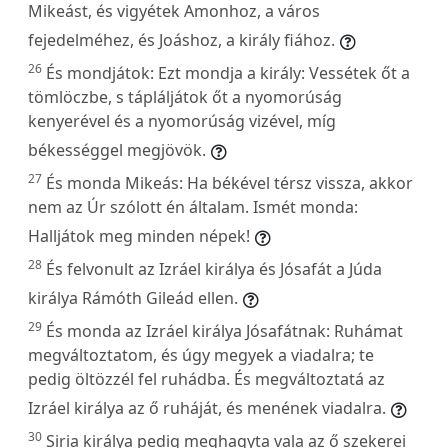
Mikeást, és vigyétek Amonhoz, a város
fejedelméhez, és Joáshoz, a király fiához.
26
És mondjátok: Ezt mondja a király: Vessétek őt a
tömlöczbe, s tápláljátok őt a nyomorúság
kenyerével és a nyomorúság vizével, míg
békességgel megjövök.
27
És monda Mikeás: Ha békével térsz vissza, akkor
nem az Úr szólott én általam. Ismét monda:
Halljátok meg minden népek!
28
És felvonult az Izráel királya és Jósafát a Júda
királya Rámóth Gileád ellen.
29
És monda az Izráel királya Jósafátnak: Ruhámat
megváltoztatom, és úgy megyek a viadalra; te
pedig öltözzél fel ruhádba. És megváltoztatá az
Izráel királya az ő ruháját, és menének viadalra.
30
Siria királya pedig meghagyta vala az ő szekerei