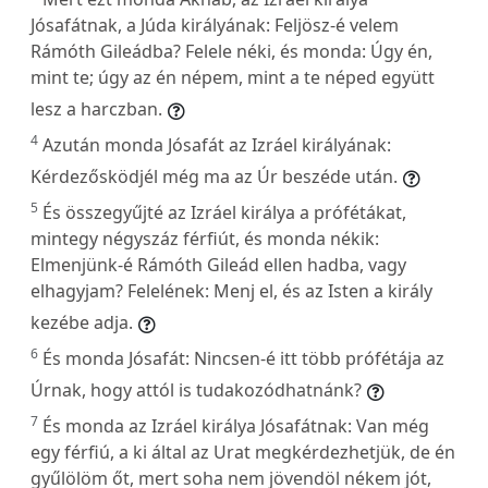
Jósafátnak, a Júda királyának: Feljösz-é velem
Rámóth Gileádba? Felele néki, és monda: Úgy én,
mint te; úgy az én népem, mint a te néped együtt
lesz a harczban.
4
Azután monda Jósafát az Izráel királyának:
Kérdezősködjél még ma az Úr beszéde után.
5
És összegyűjté az Izráel királya a prófétákat,
mintegy négyszáz férfiút, és monda nékik:
Elmenjünk-é Rámóth Gileád ellen hadba, vagy
elhagyjam? Felelének: Menj el, és az Isten a király
kezébe adja.
6
És monda Jósafát: Nincsen-é itt több prófétája az
Úrnak, hogy attól is tudakozódhatnánk?
7
És monda az Izráel királya Jósafátnak: Van még
egy férfiú, a ki által az Urat megkérdezhetjük, de én
gyűlölöm őt, mert soha nem jövendöl nékem jót,