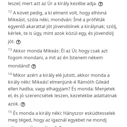
leszel; mert azt az Úr a király kezébe adja.
12
A követ pedig, a ki elment volt, hogy elhívná
Mikeást, szóla néki, mondván: Ímé a próféták
egyenlő akarattal jót jövendölnek a királynak; szólj,
kérlek, te is úgy, mint azok közül egy, és jövendölj
jót.
13
Akkor monda Mikeás: Él az Úr, hogy csak azt
fogom mondani, a mit az én Istenem nékem
mondánd!
14
Mikor azért a király elé jutott, akkor monda a
király néki: Mikeás! elmenjünk-é Rámóth Gileád
ellen hadba, vagy elhagyjam? És monda: Menjetek
el, és jó szerencsétek leszen, kezetekbe adattatnak
azok.
15
És monda a király néki: Hányszor esküdtesselek
meg téged, hogy az igaznál egyebet ne mondj