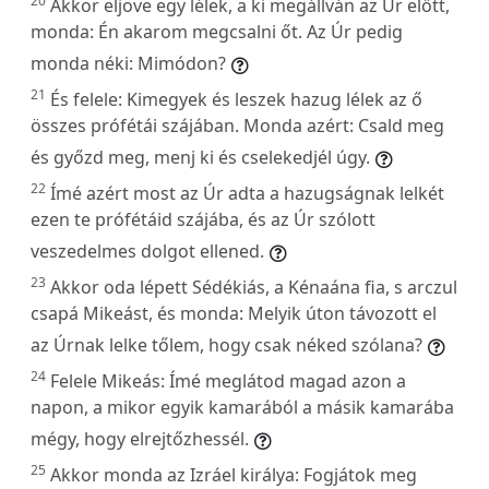
20
Akkor eljöve egy lélek, a ki megállván az Úr előtt,
monda: Én akarom megcsalni őt. Az Úr pedig
monda néki: Mimódon?
21
És felele: Kimegyek és leszek hazug lélek az ő
összes prófétái szájában. Monda azért: Csald meg
és győzd meg, menj ki és cselekedjél úgy.
22
Ímé azért most az Úr adta a hazugságnak lelkét
ezen te prófétáid szájába, és az Úr szólott
veszedelmes dolgot ellened.
23
Akkor oda lépett Sédékiás, a Kénaána fia, s arczul
csapá Mikeást, és monda: Melyik úton távozott el
az Úrnak lelke tőlem, hogy csak néked szólana?
24
Felele Mikeás: Ímé meglátod magad azon a
napon, a mikor egyik kamarából a másik kamarába
mégy, hogy elrejtőzhessél.
25
Akkor monda az Izráel királya: Fogjátok meg