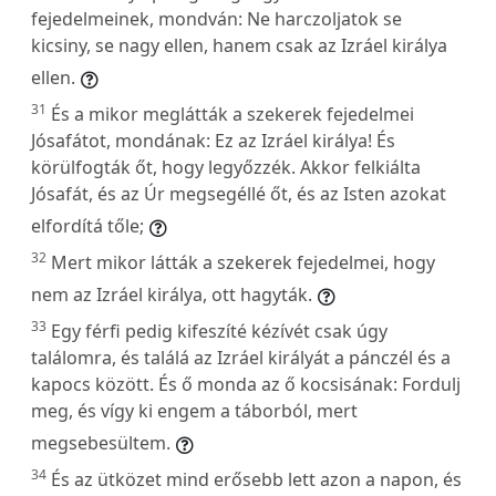
fejedelmeinek, mondván: Ne harczoljatok se
kicsiny, se nagy ellen, hanem csak az Izráel királya
ellen.
31
És a mikor meglátták a szekerek fejedelmei
Jósafátot, mondának: Ez az Izráel királya! És
körülfogták őt, hogy legyőzzék. Akkor felkiálta
Jósafát, és az Úr megsegéllé őt, és az Isten azokat
elfordítá tőle;
32
Mert mikor látták a szekerek fejedelmei, hogy
nem az Izráel királya, ott hagyták.
33
Egy férfi pedig kifeszíté kézívét csak úgy
találomra, és találá az Izráel királyát a pánczél és a
kapocs között. És ő monda az ő kocsisának: Fordulj
meg, és vígy ki engem a táborból, mert
megsebesültem.
34
És az ütközet mind erősebb lett azon a napon, és