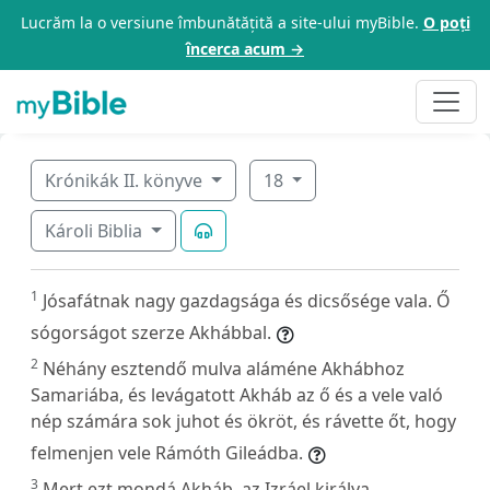
Lucrăm la o versiune îmbunătățită a site-ului myBible.
O poți
încerca acum →
Krónikák II. könyve
18
Károli Biblia
1
Jósafátnak nagy gazdagsága és dicsősége vala. Ő
sógorságot szerze Akhábbal.
2
Néhány esztendő mulva aláméne Akhábhoz
Samariába, és levágatott Akháb az ő és a vele való
nép számára sok juhot és ökröt, és rávette őt, hogy
felmenjen vele Rámóth Gileádba.
3
Mert ezt mondá Akháb, az Izráel királya