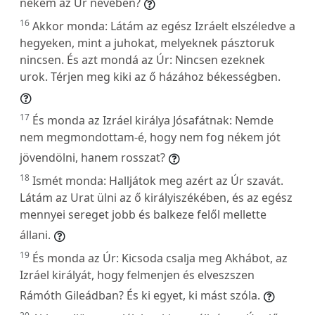
nékem az Úr nevében?
16
Akkor monda: Látám az egész Izráelt elszéledve a
hegyeken, mint a juhokat, melyeknek pásztoruk
nincsen. És azt mondá az Úr: Nincsen ezeknek
urok. Térjen meg kiki az ő házához békességben.
17
És monda az Izráel királya Jósafátnak: Nemde
nem megmondottam-é, hogy nem fog nékem jót
jövendölni, hanem rosszat?
18
Ismét monda: Halljátok meg azért az Úr szavát.
Látám az Urat ülni az ő királyiszékében, és az egész
mennyei sereget jobb és balkeze felől mellette
állani.
19
És monda az Úr: Kicsoda csalja meg Akhábot, az
Izráel királyát, hogy felmenjen és elveszszen
Rámóth Gileádban? És ki egyet, ki mást szóla.