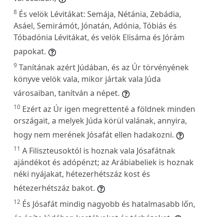
8
És velök Lévitákat: Semája, Nétánia, Zebádia,
Asáel, Semirámót, Jónatán, Adónia, Tóbiás és
Tóbadónia Lévitákat, és velök Elisáma és Jórám
papokat.
9
Tanítának azért Júdában, és az Úr törvényének
könyve velök vala, mikor jártak vala Júda
városaiban, tanítván a népet.
10
Ezért az Úr igen megrettenté a földnek minden
országait, a melyek Júda körül valának, annyira,
hogy nem merének Jósafát ellen hadakozni.
11
A Filiszteusoktól is hoznak vala Jósafátnak
ajándékot és adópénzt; az Arábiabeliek is hoznak
néki nyájakat, hétezerhétszáz kost és
hétezerhétszáz bakot.
12
És Jósafát mindig nagyobb és hatalmasabb lőn,