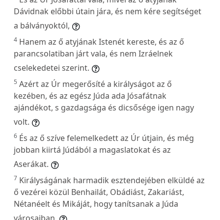
Dávidnak előbbi útain jára, és nem kére segítséget
a bálványoktól,
4
Hanem az ő atyjának Istenét kereste, és az ő
parancsolatiban járt vala, és nem Izráelnek
cselekedetei szerint.
5
Azért az Úr megerősíté a királyságot az ő
kezében, és az egész Júda ada Jósafátnak
ajándékot, s gazdagsága és dicsősége igen nagy
volt.
6
És az ő szíve felemelkedett az Úr útjain, és még
jobban kiirtá Júdából a magaslatokat és az
Aserákat.
7
Királyságának harmadik esztendejében elküldé az
ő vezérei közül Benhailát, Obádiást, Zakariást,
Nétanéelt és Mikáját, hogy tanítsanak a Júda
városaiban,