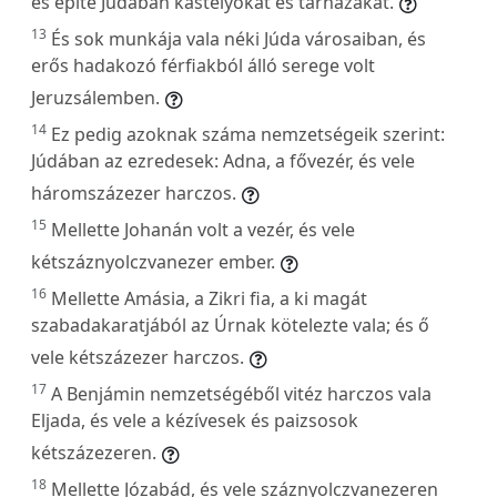
és építe Júdában kastélyokat és tárházakat.
13
És sok munkája vala néki Júda városaiban, és
erős hadakozó férfiakból álló serege volt
Jeruzsálemben.
14
Ez pedig azoknak száma nemzetségeik szerint:
Júdában az ezredesek: Adna, a fővezér, és vele
háromszázezer harczos.
15
Mellette Johanán volt a vezér, és vele
kétszáznyolczvanezer ember.
16
Mellette Amásia, a Zikri fia, a ki magát
szabadakaratjából az Úrnak kötelezte vala; és ő
vele kétszázezer harczos.
17
A Benjámin nemzetségéből vitéz harczos vala
Eljada, és vele a kézívesek és paizsosok
kétszázezeren.
18
Mellette Józabád, és vele száznyolczvanezeren