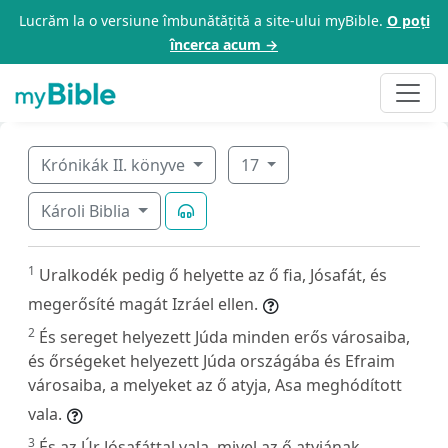
Lucrăm la o versiune îmbunătățită a site-ului myBible.
O poți
încerca acum →
Krónikák II. könyve
17
Károli Biblia
1
Uralkodék pedig ő helyette az ő fia, Jósafát, és
megerősíté magát Izráel ellen.
2
És sereget helyezett Júda minden erős városaiba,
és őrségeket helyezett Júda országába és Efraim
városaiba, a melyeket az ő atyja, Asa meghódított
vala.
3
És az Úr Jósafáttal vala, mivel az ő atyjának