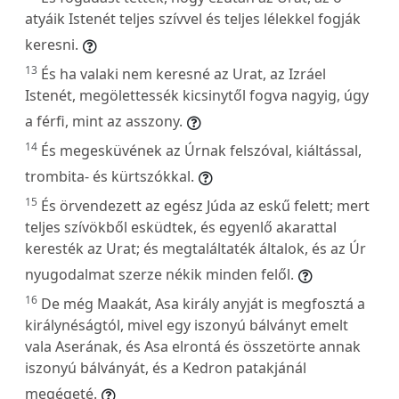
atyáik Istenét teljes szívvel és teljes lélekkel fogják
keresni.
13
És ha valaki nem keresné az Urat, az Izráel
Istenét, megölettessék kicsinytől fogva nagyig, úgy
a férfi, mint az asszony.
14
És megesküvének az Úrnak felszóval, kiáltással,
trombita- és kürtszókkal.
15
És örvendezett az egész Júda az eskű felett; mert
teljes szívökből esküdtek, és egyenlő akarattal
keresték az Urat; és megtaláltaték általok, és az Úr
nyugodalmat szerze nékik minden felől.
16
De még Maakát, Asa király anyját is megfosztá a
királynéságtól, mivel egy iszonyú bálványt emelt
vala Aserának, és Asa elrontá és összetörte annak
iszonyú bálványát, és a Kedron patakjánál
megégeté.