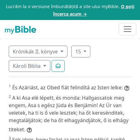
Lucrăm la o versiune îmbunătățită a site-ului myBible.
O poți
încerca acum →
Krónikák II. könyve
15
Károli Biblia
1
És Azáriást, az Obed fiát felindítá az Isten lelke:
2
A ki Asa elé lépett, és monda: Hallgassatok meg
engem, Asa s egész Júda és Benjámin! Az Úr van
veletek, ha ti is ő vele lesztek; ha őt keresénditek,
megtaláljátok; de ha őt elhagyándjátok, ő is elhágy
titeket.
3
Sok ideje, hogy Izráel az igaz Isten nélkül, tanító