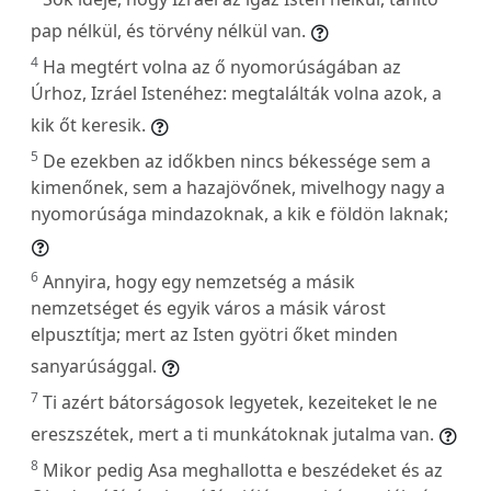
pap nélkül, és törvény nélkül van.
4
Ha megtért volna az ő nyomorúságában az
Úrhoz, Izráel Istenéhez: megtalálták volna azok, a
kik őt keresik.
5
De ezekben az időkben nincs békessége sem a
kimenőnek, sem a hazajövőnek, mivelhogy nagy a
nyomorúsága mindazoknak, a kik e földön laknak;
6
Annyira, hogy egy nemzetség a másik
nemzetséget és egyik város a másik várost
elpusztítja; mert az Isten gyötri őket minden
sanyarúsággal.
7
Ti azért bátorságosok legyetek, kezeiteket le ne
ereszszétek, mert a ti munkátoknak jutalma van.
8
Mikor pedig Asa meghallotta e beszédeket és az