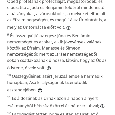
Obed prófétának prófécziáját, megbátorodék, és
elpusztítá a Júda és Benjámin földéről mindenestől
a bálványokat, a városokból is, a melyeket elfoglalt
az Efraim hegységén, és megújítá az Úr oltárát is, a
mely az Úr tornácza előtt volt.
9
És összegyűjté az egész Júda és Benjámin
nemzetségét és azokat, a kik jövevények valának
köztök az Efraim, Manasse és Simeon
nemzetségéből; mert az Izráel nemzetségéből
sokan csatlakozának ő hozzá, látván, hogy az Úr, az
ő Istene, ő vele volt.
10
Összegyűlének azért Jeruzsálembe a harmadik
hónapban, Asa királyságának tizenötödik
esztendejében.
11
És áldozának az Úrnak azon a napon a nyert
zsákmányból hétszáz ökörrel és hétezer juhval;
12
És fogadást tettek, hogy ezután az Urat, az ő