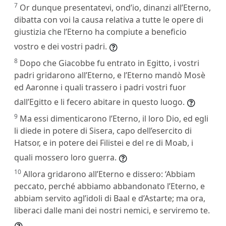
7
Or dunque presentatevi, ond’io, dinanzi all’Eterno,
dibatta con voi la causa relativa a tutte le opere di
giustizia che l’Eterno ha compiute a beneficio
vostro e dei vostri padri.
8
Dopo che Giacobbe fu entrato in Egitto, i vostri
padri gridarono all’Eterno, e l’Eterno mandò Mosè
ed Aaronne i quali trassero i padri vostri fuor
dall’Egitto e li fecero abitare in questo luogo.
9
Ma essi dimenticarono l’Eterno, il loro Dio, ed egli
li diede in potere di Sisera, capo dell’esercito di
Hatsor, e in potere dei Filistei e del re di Moab, i
quali mossero loro guerra.
10
Allora gridarono all’Eterno e dissero: ‘Abbiam
peccato, perché abbiamo abbandonato l’Eterno, e
abbiam servito agl’idoli di Baal e d’Astarte; ma ora,
liberaci dalle mani dei nostri nemici, e serviremo te.