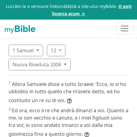
Lucrăm la o versiune îmbunătățită a site-ului myBible.
O poți
încerca acum →
1 Samuel
12
Nuova Riveduta 2006
1
Allora Samuele disse a tutto Israele: ‘Ecco, io vi ho
ubbidito in tutto quello che m’avete detto, ed ho
costituito un re su di voi.
2
Ed ora, ecco il re che andrà dinanzi a voi. Quanto a
me, io son vecchio e canuto, e i miei figliuoli sono
tra voi; io sono andato innanzi a voi dalla mia
giovinezza fino a questo giorno.