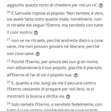
aggiunto questo torto di chiedere per noi un re’.
20
E Samuele rispose al popolo: ‘Non temete; è vero,
voi avete fatto tutto questo male; nondimeno, non
vi ritraete dal seguir l’Eterno, ma servitelo con tutto
il cuor vostro;
21
non ve ne ritraete, perché andreste dietro a cose
vane, che non posson giovare né liberare, perché
son cose vane.
22
Poiché l’Eterno, per amore del suo gran nome,
non abbandonerà il suo popolo, giacché è piaciuto
all’Eterno di far di voi il popolo suo.
23
E, quanto a me, lungi da me il peccare contro
l’Eterno cessando di pregare per voi! Anzi, io vi
mostrerò la buona e diritta via.
24
Solo temete l’Eterno, e servitelo fedelmente, con
tutto il cuor vostro; poiché mirate le cose grandi