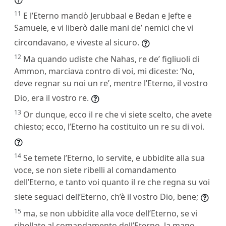
11
E l’Eterno mandò Jerubbaal e Bedan e Jefte e
Samuele, e vi liberò dalle mani de’ nemici che vi
circondavano, e viveste al sicuro.
12
Ma quando udiste che Nahas, re de’ figliuoli di
Ammon, marciava contro di voi, mi diceste: ‘No,
deve regnar su noi un re’, mentre l’Eterno, il vostro
Dio, era il vostro re.
13
Or dunque, ecco il re che vi siete scelto, che avete
chiesto; ecco, l’Eterno ha costituito un re su di voi.
14
Se temete l’Eterno, lo servite, e ubbidite alla sua
voce, se non siete ribelli al comandamento
dell’Eterno, e tanto voi quanto il re che regna su voi
siete seguaci dell’Eterno, ch’è il vostro Dio, bene;
15
ma, se non ubbidite alla voce dell’Eterno, se vi
ribellate al comandamento dell’Eterno, la mano