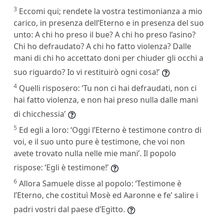
3
Eccomi qui; rendete la vostra testimonianza a mio
carico, in presenza dell’Eterno e in presenza del suo
unto: A chi ho preso il bue? A chi ho preso l’asino?
Chi ho defraudato? A chi ho fatto violenza? Dalle
mani di chi ho accettato doni per chiuder gli occhi a
suo riguardo? Io vi restituirò ogni cosa!’
4
Quelli risposero: ‘Tu non ci hai defraudati, non ci
hai fatto violenza, e non hai preso nulla dalle mani
di chicchessia’
5
Ed egli a loro: ‘Oggi l’Eterno è testimone contro di
voi, e il suo unto pure è testimone, che voi non
avete trovato nulla nelle mie mani’. Il popolo
rispose: ‘Egli è testimone!’
6
Allora Samuele disse al popolo: ‘Testimone è
l’Eterno, che costituì Mosè ed Aaronne e fe’ salire i
padri vostri dal paese d’Egitto.