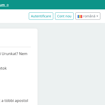
acum →
Autentificare
Cont nou
română
mi Urunkat? Nem
ytok
 a többi apostol