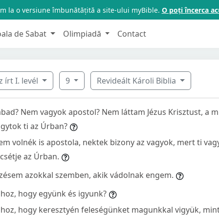
m la o versiune îmbunătățită a site-ului myBible.
O poți încerca 
oala de Sabat
Olimpiadă
Contact
írt I. levél
9
Revideált Károli Biblia
bad? Nem vagyok apostol? Nem láttam Jézus Krisztust, a 
ytok ti az Úrban?
 volnék is apostola, nektek bizony az vagyok, mert ti vag
sétje az Úrban.
ezésem azokkal szemben, akik vádolnak engem.
hhoz, hogy együnk és igyunk?
hoz, hogy keresztyén feleségünket magunkkal vigyük, mint