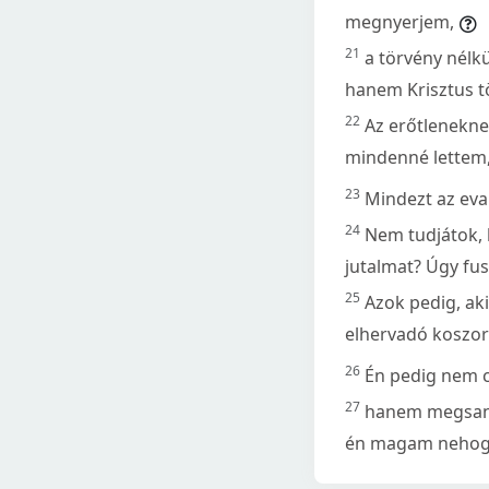
megnyerjem,
21
a törvény nélk
hanem Krisztus tö
22
Az erőtlenekne
mindenné lettem
23
Mindezt az eva
24
Nem tudjátok, 
jutalmat? Úgy fus
25
Azok pedig, ak
elhervadó koszorú
26
Én pedig nem c
27
hanem megsany
én magam nehogy