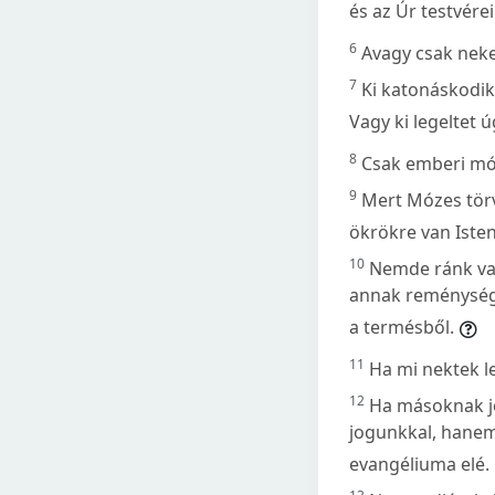
és az Úr testvérei
6
Avagy csak nek
7
Ki katonáskodik
Vagy ki legeltet ú
8
Csak emberi mó
9
Mert Mózes törv
ökrökre van Iste
10
Nemde ránk val
annak reménységge
a termésből.
11
Ha mi nektek le
12
Ha másoknak jo
jogunkkal, hanem
evangéliuma elé.