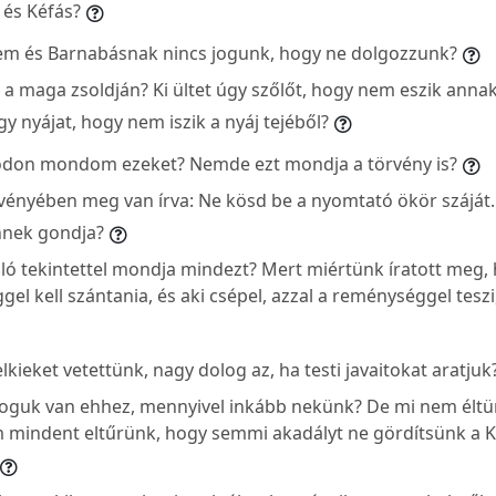
 és Kéfás?
em és Barnabásnak nincs jogunk, hogy ne dolgozzunk?
 a maga zsoldján? Ki ültet úgy szőlőt, hogy nem eszik ann
gy nyájat, hogy nem iszik a nyáj tejéből?
don mondom ezeket? Nemde ezt mondja a törvény is?
ényében meg van írva: Ne kösd be a nyomtató ökör száját. 
nnek gondja?
ó tekintettel mondja mindezt? Mert miértünk íratott meg, 
l kell szántania, és aki csépel, azzal a reménységgel tesz
lkieket vetettünk, nagy dolog az, ha testi javaitokat aratjuk
guk van ehhez, mennyivel inkább nekünk? De mi nem éltün
 mindent eltűrünk, hogy semmi akadályt ne gördítsünk a K