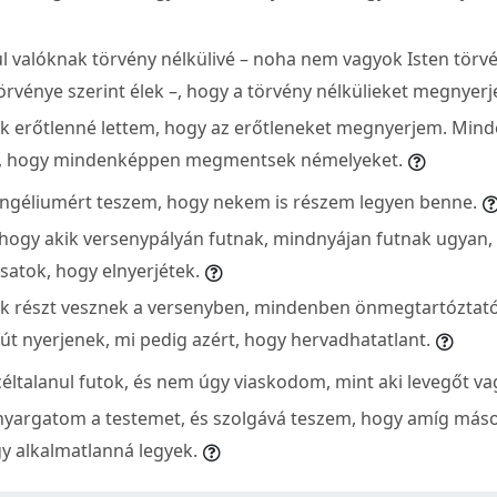
ül valóknak törvény nélkülivé – noha nem vagyok Isten törvé
rvénye szerint élek –, hogy a törvény nélkülieket megnyer
k erőtlenné lettem, hogy az erőtleneket megnyerjem. Min
, hogy mindenképpen megmentsek némelyeket.
ngéliumért teszem, hogy nekem is részem legyen benne.
hogy akik versenypályán futnak, mindnyájan futnak ugyan, 
satok, hogy elnyerjétek.
ik részt vesznek a versenyben, mindenben önmegtartóztató
t nyerjenek, mi pedig azért, hogy hervadhatatlant.
éltalanul futok, és nem úgy viaskodom, mint aki levegőt va
argatom a testemet, és szolgává teszem, hogy amíg máso
 alkalmatlanná legyek.