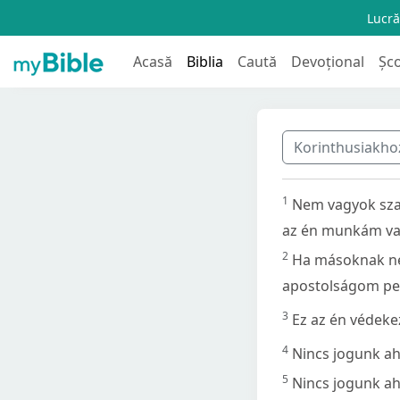
Lucră
Acasă
Biblia
Caută
Devoțional
Șc
Korinthusiakhoz 
1
Nem vagyok sza
az én munkám vag
2
Ha másoknak nem
apostolságom pec
3
Ez az én védek
4
Nincs jogunk a
5
Nincs jogunk ah