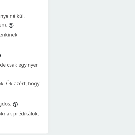
nye nélkül,
jem.
denkinek
de csak egy nyer
k. Ők azért, hogy
gdos,
knak prédikálok,