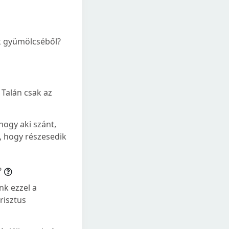
ak gyümölcséből?
Talán csak az
hogy aki szánt,
i, hogy részesedik
?
k ezzel a
risztus