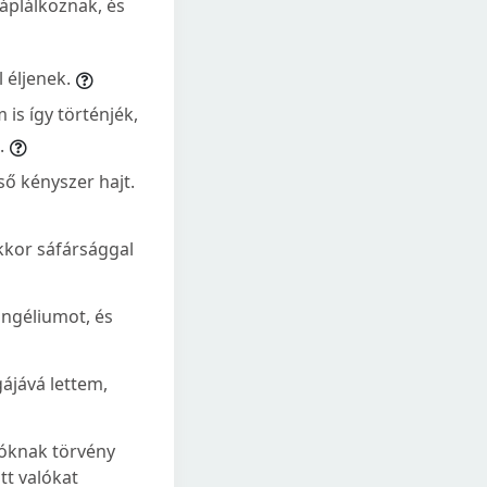
táplálkoznak, és
 éljenek.
is így történjék,
.
ő kényszer hajt.
kkor sáfársággal
ngéliumot, és
ájává lettem,
lóknak törvény
tt valókat