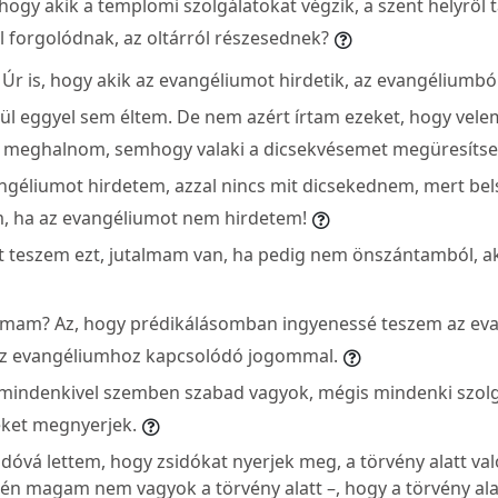
hogy akik a templomi szolgálatokat végzik, a szent helyről 
ül forgolódnak, az oltárról részesednek?
 Úr is, hogy akik az evangéliumot hirdetik, az evangéliumból
ül eggyel sem éltem. De nem azért írtam ezeket, hogy velem 
 meghalnom, semhogy valaki a dicsekvésemet megüresítse
ngéliumot hirdetem, azzal nincs mit dicsekednem, mert bels
m, ha az evangéliumot nem hirdetem!
 teszem ezt, jutalmam van, ha pedig nem önszántamból, a
almam? Az, hogy prédikálásomban ingyenessé teszem az eva
az evangéliumhoz kapcsolódó jogommal.
mindenkivel szemben szabad vagyok, mégis mindenki szolg
ket megnyerjek.
idóvá lettem, hogy zsidókat nyerjek meg, a törvény alatt va
r én magam nem vagyok a törvény alatt –, hogy a törvény ala