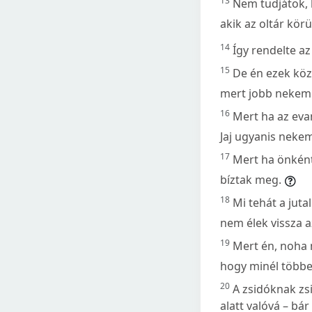
13
Nem tudjátok, 
akik az oltár kör
14
Így rendelte az
15
De én ezek köz
mert jobb nekem
16
Mert ha az eva
Jaj ugyanis neke
17
Mert ha önként
bíztak meg.
18
Mi tehát a jut
nem élek vissza 
19
Mert én, noha 
hogy minél többe
20
A zsidóknak zs
alatt valóvá – bá