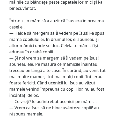
mâinile cu blândețe peste capetele lor mici și i-a
binecuvântat.
Într-o zi, o mămică a auzit că Isus era în preajma
casei ei.
— Haide să mergem să Îl vedem pe Isus! i-a spus
mama copilului ei. În drumul lor, ei spuneau și
altor mămici unde se duc. Celelalte mămici își
adunau în grabă copiii.
— Și noi vrem să mergem să Îl vedem pe Isus!
spuneau ele. Pe măsură ce mămicile înaintau,
treceau pe lângă alte case. În curând, au venit tot
mai multe mame și tot mai mulți copii. Toți erau
foarte fericiți. Când ucenicii lui Isus au văzut
mamele venind împreună cu copiii lor, nu au fost
încântați deloc.
— Ce vreți? le-au întrebat ucenicii pe mămici.
— Vrem ca Isus să ne binecuvânteze copiii! au
răspuns mamele.