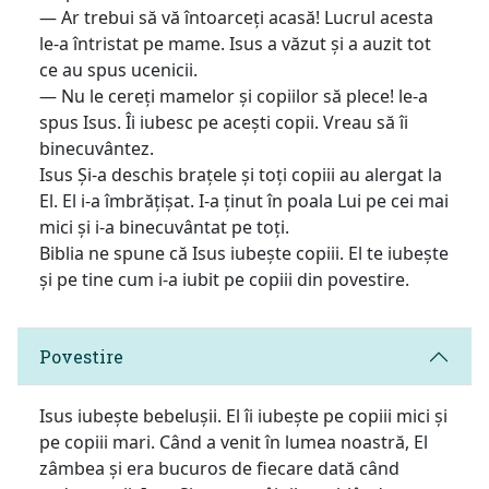
— Ar trebui să vă întoarceți acasă! Lucrul acesta
le-a întristat pe mame. Isus a văzut și a auzit tot
ce au spus ucenicii.
— Nu le cereți mamelor și copiilor să plece! le-a
spus Isus. Îi iubesc pe acești copii. Vreau să îi
binecuvântez.
Isus Și-a deschis brațele și toți copiii au alergat la
El. El i-a îmbrățișat. I-a ținut în poala Lui pe cei mai
mici și i-a binecuvântat pe toți.
Biblia ne spune că Isus iubește copiii. El te iubește
și pe tine cum i-a iubit pe copiii din povestire.
Povestire
Isus iubește bebelușii. El îi iubește pe copiii mici și
pe copiii mari. Când a venit în lumea noastră, El
zâmbea și era bucuros de fiecare dată când