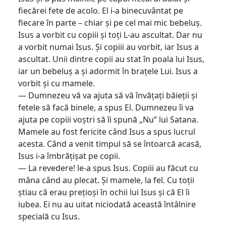
fiecărei fete de acolo. El i-a binecuvântat pe
fiecare în parte – chiar și pe cel mai mic bebeluș.
Isus a vorbit cu copiii și toți L-au ascultat. Dar nu
a vorbit numai Isus. Și copiii au vorbit, iar Isus a
ascultat. Unii dintre copii au stat în poala lui Isus,
iar un bebeluș a și adormit în brațele Lui. Isus a
vorbit și cu mamele.
— Dumnezeu vă va ajuta să vă învățați băieții și
fetele să facă binele, a spus El. Dumnezeu îi va
ajuta pe copiii voștri să îi spună „Nu” lui Satana.
Mamele au fost fericite când Isus a spus lucrul
acesta. Când a venit timpul să se întoarcă acasă,
Isus i-a îmbrățișat pe copii.
— La revedere! le-a spus Isus. Copiii au făcut cu
mâna când au plecat. Și mamele, la fel. Cu toții
știau că erau prețioși în ochii lui Isus și că El îi
iubea. Ei nu au uitat niciodată această întâlnire
specială cu Isus.