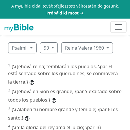
A myBible oldal továbbfejlesztett változatán dolgozunk.
Próbáld ki most →
Psalmii
99
Reina Valera 1960
1
{\i Jehová reina; temblarán los pueblos. \par El
está sentado sobre los querubines, se conmoverá
la tierra.}
2
{\i Jehová en Sion es grande, \par Y exaltado sobre
todos los pueblos.}
3
{\i Alaben tu nombre grande y temible; \par El es
santo.}
4
{\i Y la gloria del rey ama el juicio; \par Tú