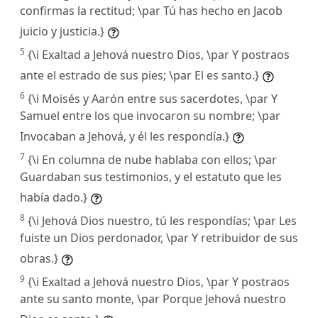
confirmas la rectitud; \par Tú has hecho en Jacob
juicio y justicia.}
5
{\i Exaltad a Jehová nuestro Dios, \par Y postraos
ante el estrado de sus pies; \par El es santo.}
6
{\i Moisés y Aarón entre sus sacerdotes, \par Y
Samuel entre los que invocaron su nombre; \par
Invocaban a Jehová, y él les respondía.}
7
{\i En columna de nube hablaba con ellos; \par
Guardaban sus testimonios, y el estatuto que les
había dado.}
8
{\i Jehová Dios nuestro, tú les respondías; \par Les
fuiste un Dios perdonador, \par Y retribuidor de sus
obras.}
9
{\i Exaltad a Jehová nuestro Dios, \par Y postraos
ante su santo monte, \par Porque Jehová nuestro