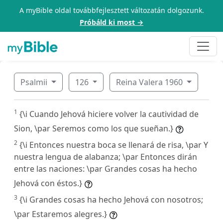
A myBible oldal továbbfejlesztett változatán dolgozunk.
Próbáld ki most →
Psalmii
126
Reina Valera 1960
1
{\i Cuando Jehová hiciere volver la cautividad de
Sion, \par Seremos como los que sueñan.}
2
{\i Entonces nuestra boca se llenará de risa, \par Y
nuestra lengua de alabanza; \par Entonces dirán
entre las naciones: \par Grandes cosas ha hecho
Jehová con éstos.}
3
{\i Grandes cosas ha hecho Jehová con nosotros;
\par Estaremos alegres.}