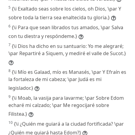
5
{\i Exaltado seas sobre los cielos, oh Dios, \par Y
sobre toda la tierra sea enaltecida tu gloria.}
6
{\i Para que sean librados tus amados, \par Salva
con tu diestra y respóndeme.}
7
{\i Dios ha dicho en su santuario: Yo me alegraré;
\par Repartiré a Siquem, y mediré el valle de Sucot.}
8
{\i Mío es Galaad, mío es Manasés, \par Y Efraín es
la fortaleza de mi cabeza; \par Judá es mi
legislador.}
9
{\i Moab, la vasija para lavarme; \par Sobre Edom
echaré mi calzado; \par Me regocijaré sobre
Filistea.}
10
{\i ¿Quién me guiará a la ciudad fortificada? \par
¿Quién me guiará hasta Edom?}