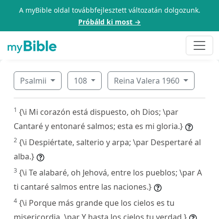
A myBible oldal továbbfejlesztett változatán dolgozunk.
Próbáld ki most →
Psalmii
108
Reina Valera 1960
1
{\i Mi corazón está dispuesto, oh Dios; \par
Cantaré y entonaré salmos; esta es mi gloria.}
2
{\i Despiértate, salterio y arpa; \par Despertaré al
alba.}
3
{\i Te alabaré, oh Jehová, entre los pueblos; \par A
ti cantaré salmos entre las naciones.}
4
{\i Porque más grande que los cielos es tu
misericordia, \par Y hasta los cielos tu verdad.}