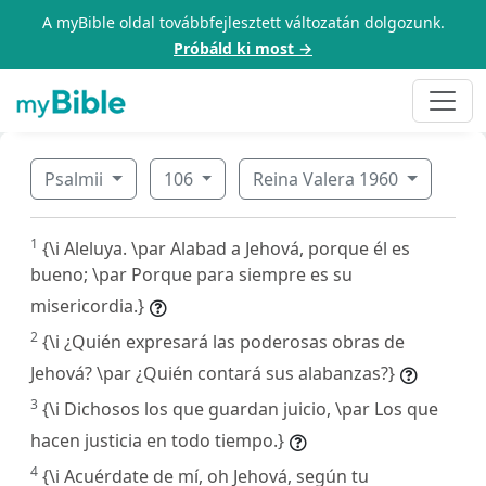
A myBible oldal továbbfejlesztett változatán dolgozunk.
Próbáld ki most →
Psalmii
106
Reina Valera 1960
1
{\i Aleluya. \par Alabad a Jehová, porque él es
bueno; \par Porque para siempre es su
misericordia.}
2
{\i ¿Quién expresará las poderosas obras de
Jehová? \par ¿Quién contará sus alabanzas?}
3
{\i Dichosos los que guardan juicio, \par Los que
hacen justicia en todo tiempo.}
4
{\i Acuérdate de mí, oh Jehová, según tu