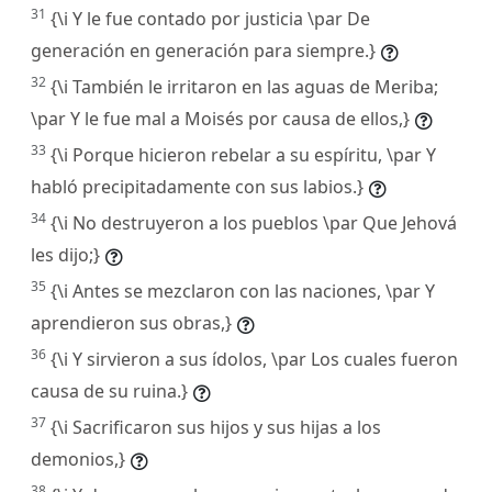
31
{\i Y le fue contado por justicia \par De
generación en generación para siempre.}
32
{\i También le irritaron en las aguas de Meriba;
\par Y le fue mal a Moisés por causa de ellos,}
33
{\i Porque hicieron rebelar a su espíritu, \par Y
habló precipitadamente con sus labios.}
34
{\i No destruyeron a los pueblos \par Que Jehová
les dijo;}
35
{\i Antes se mezclaron con las naciones, \par Y
aprendieron sus obras,}
36
{\i Y sirvieron a sus ídolos, \par Los cuales fueron
causa de su ruina.}
37
{\i Sacrificaron sus hijos y sus hijas a los
demonios,}
38