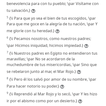
benevolencia para con tu pueblo; \par Visítame con
tu salvación,}
5
{\i Para que yo vea el bien de tus escogidos, \par
Para que me goce en la alegría de tu nación, \par Y
me gloríe con tu heredad.}
6
{\i Pecamos nosotros, como nuestros padres;
\par Hicimos iniquidad, hicimos impiedad.}
7
{\i Nuestros padres en Egipto no entendieron tus
maravillas; \par No se acordaron de la
muchedumbre de tus misericordias, \par Sino que
se rebelaron junto al mar, el Mar Rojo.}
8
{\i Pero él los salvó por amor de su nombre, \par
Para hacer notorio su poder.}
9
{\i Reprendió al Mar Rojo y lo secó, \par Y les hizo
ir por el abismo como por un desierto.}