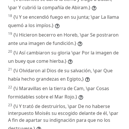
\par Y cubrió la compañía de Abiram.}
18
{\i Y se encendió fuego en su junta; \par La llama
quemó a los impíos.}
19
{\i Hicieron becerro en Horeb, \par Se postraron
ante una imagen de fundición.}
20
{\i Así cambiaron su gloria \par Por la imagen de
un buey que come hierba.}
21
{\i Olvidaron al Dios de su salvación, \par Que
había hecho grandezas en Egipto,}
22
{\i Maravillas en la tierra de Cam, \par Cosas
formidables sobre el Mar Rojo.}
23
{\i Y trató de destruirlos, \par De no haberse
interpuesto Moisés su escogido delante de él, \par
A fin de apartar su indignación para que no los
destruyese.}