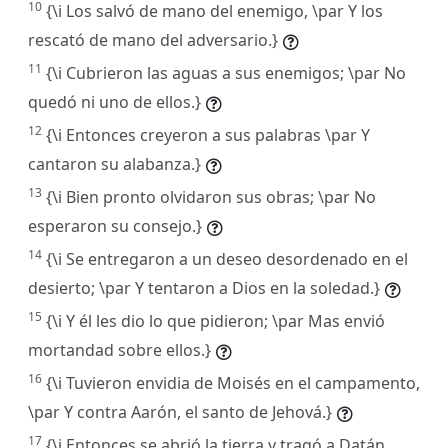
10
{\i Los salvó de mano del enemigo, \par Y los
rescató de mano del adversario.}
11
{\i Cubrieron las aguas a sus enemigos; \par No
quedó ni uno de ellos.}
12
{\i Entonces creyeron a sus palabras \par Y
cantaron su alabanza.}
13
{\i Bien pronto olvidaron sus obras; \par No
esperaron su consejo.}
14
{\i Se entregaron a un deseo desordenado en el
desierto; \par Y tentaron a Dios en la soledad.}
15
{\i Y él les dio lo que pidieron; \par Mas envió
mortandad sobre ellos.}
16
{\i Tuvieron envidia de Moisés en el campamento,
\par Y contra Aarón, el santo de Jehová.}
17
{\i Entonces se abrió la tierra y tragó a Datán,