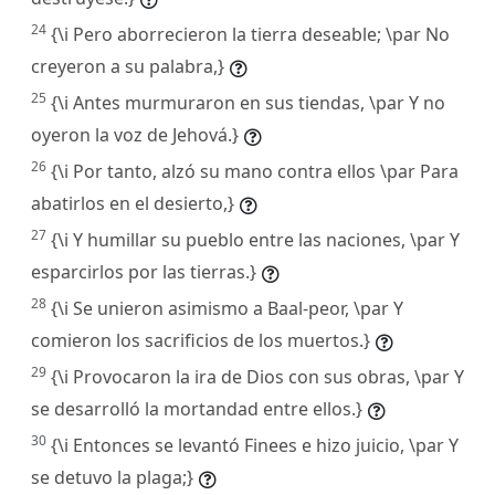
24
{\i Pero aborrecieron la tierra deseable; \par No
creyeron a su palabra,}
25
{\i Antes murmuraron en sus tiendas, \par Y no
oyeron la voz de Jehová.}
26
{\i Por tanto, alzó su mano contra ellos \par Para
abatirlos en el desierto,}
27
{\i Y humillar su pueblo entre las naciones, \par Y
esparcirlos por las tierras.}
28
{\i Se unieron asimismo a Baal-peor, \par Y
comieron los sacrificios de los muertos.}
29
{\i Provocaron la ira de Dios con sus obras, \par Y
se desarrolló la mortandad entre ellos.}
30
{\i Entonces se levantó Finees e hizo juicio, \par Y
se detuvo la plaga;}