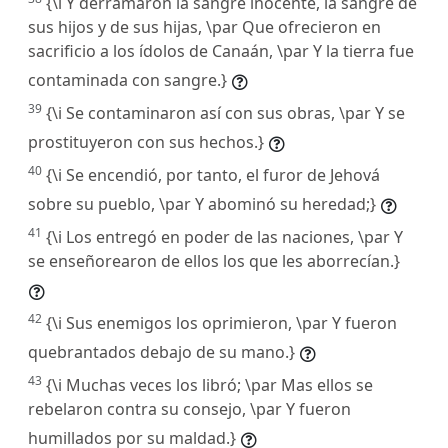
{\i Y derramaron la sangre inocente, la sangre de
sus hijos y de sus hijas, \par Que ofrecieron en
sacrificio a los ídolos de Canaán, \par Y la tierra fue
contaminada con sangre.}
39
{\i Se contaminaron así con sus obras, \par Y se
prostituyeron con sus hechos.}
40
{\i Se encendió, por tanto, el furor de Jehová
sobre su pueblo, \par Y abominó su heredad;}
41
{\i Los entregó en poder de las naciones, \par Y
se enseñorearon de ellos los que les aborrecían.}
42
{\i Sus enemigos los oprimieron, \par Y fueron
quebrantados debajo de su mano.}
43
{\i Muchas veces los libró; \par Mas ellos se
rebelaron contra su consejo, \par Y fueron
humillados por su maldad.}