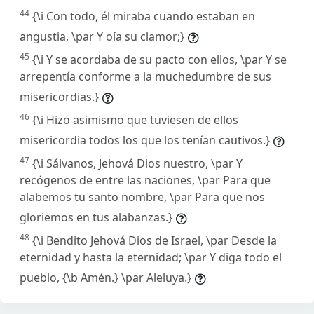
44
{\i Con todo, él miraba cuando estaban en
angustia, \par Y oía su clamor;}
45
{\i Y se acordaba de su pacto con ellos, \par Y se
arrepentía conforme a la muchedumbre de sus
misericordias.}
46
{\i Hizo asimismo que tuviesen de ellos
misericordia todos los que los tenían cautivos.}
47
{\i Sálvanos, Jehová Dios nuestro, \par Y
recógenos de entre las naciones, \par Para que
alabemos tu santo nombre, \par Para que nos
gloriemos en tus alabanzas.}
48
{\i Bendito Jehová Dios de Israel, \par Desde la
eternidad y hasta la eternidad; \par Y diga todo el
pueblo, {\b Amén.} \par Aleluya.}