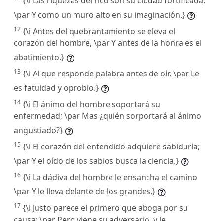
{\i Las riquezas del rico son su ciudad fortificada,
\par Y como un muro alto en su imaginación.}
12
{\i Antes del quebrantamiento se eleva el
corazón del hombre, \par Y antes de la honra es el
abatimiento.}
13
{\i Al que responde palabra antes de oír, \par Le
es fatuidad y oprobio.}
14
{\i El ánimo del hombre soportará su
enfermedad; \par Mas ¿quién sorportará al ánimo
angustiado?}
15
{\i El corazón del entendido adquiere sabiduría;
\par Y el oído de los sabios busca la ciencia.}
16
{\i La dádiva del hombre le ensancha el camino
\par Y le lleva delante de los grandes.}
17
{\i Justo parece el primero que aboga por su
causa; \par Pero viene su adversario, y le