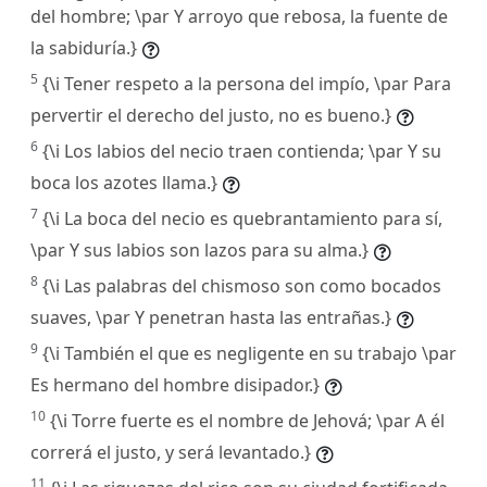
del hombre; \par Y arroyo que rebosa, la fuente de
la sabiduría.}
5
{\i Tener respeto a la persona del impío, \par Para
pervertir el derecho del justo, no es bueno.}
6
{\i Los labios del necio traen contienda; \par Y su
boca los azotes llama.}
7
{\i La boca del necio es quebrantamiento para sí,
\par Y sus labios son lazos para su alma.}
8
{\i Las palabras del chismoso son como bocados
suaves, \par Y penetran hasta las entrañas.}
9
{\i También el que es negligente en su trabajo \par
Es hermano del hombre disipador.}
10
{\i Torre fuerte es el nombre de Jehová; \par A él
correrá el justo, y será levantado.}
11