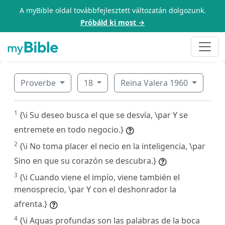
A myBible oldal továbbfejlesztett változatán dolgozunk.
Próbáld ki most →
Proverbe
18
Reina Valera 1960
1
{\i Su deseo busca el que se desvía, \par Y se
entremete en todo negocio.}
2
{\i No toma placer el necio en la inteligencia, \par
Sino en que su corazón se descubra.}
3
{\i Cuando viene el impío, viene también el
menosprecio, \par Y con el deshonrador la
afrenta.}
4
{\i Aguas profundas son las palabras de la boca