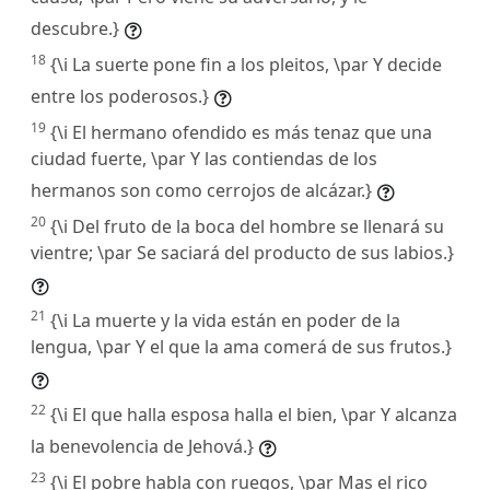
descubre.}
18
{\i La suerte pone fin a los pleitos, \par Y decide
entre los poderosos.}
19
{\i El hermano ofendido es más tenaz que una
ciudad fuerte, \par Y las contiendas de los
hermanos son como cerrojos de alcázar.}
20
{\i Del fruto de la boca del hombre se llenará su
vientre; \par Se saciará del producto de sus labios.}
21
{\i La muerte y la vida están en poder de la
lengua, \par Y el que la ama comerá de sus frutos.}
22
{\i El que halla esposa halla el bien, \par Y alcanza
la benevolencia de Jehová.}
23
{\i El pobre habla con ruegos, \par Mas el rico