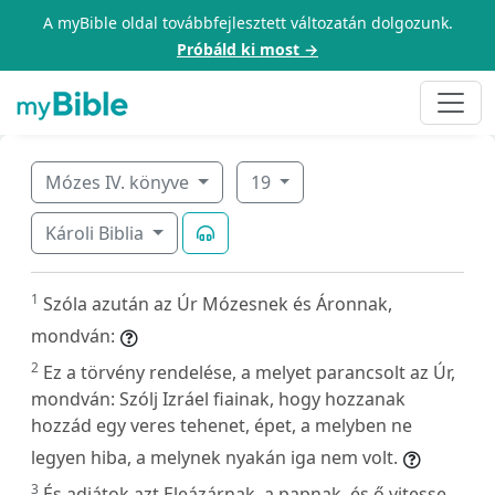
A myBible oldal továbbfejlesztett változatán dolgozunk.
Próbáld ki most →
Mózes IV. könyve
19
Károli Biblia
1
Szóla azután az Úr Mózesnek és Áronnak,
mondván:
2
Ez a törvény rendelése, a melyet parancsolt az Úr,
mondván: Szólj Izráel fiainak, hogy hozzanak
hozzád egy veres tehenet, épet, a melyben ne
legyen hiba, a melynek nyakán iga nem volt.
3
És adjátok azt Eleázárnak, a papnak, és ő vitesse