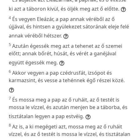
ki azt a táboron kivül, és öljék meg azt ő előtte.
4
És vegyen Eleázár, a pap annak véréből az ő
újjával, és hintsen a gyülekezet sátorának eleje felé
annak véréből hétszer.
5
Azután égessék meg azt a tehenet az ő szemei
előtt; annak bőrét, húsát, és vérét a ganéjával
együtt égessék meg.
6
Akkor vegyen a pap czédrusfát, izsópot és
karmazsint, és vesse a tehénnek égő részei közé.
7
És mossa meg a pap az ő ruháit, az ő testét is
mossa le vízzel, és azután menjen be a táborba, és
tisztátalan legyen a pap estvéig.
8
Az is, a ki megégeti azt, mossa meg az ő ruháit
vízzel, és az ő testét is mossa le vízzel, és tisztátalan