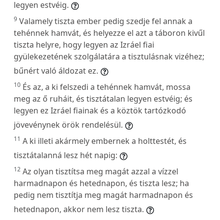
legyen estvéig.
9
Valamely tiszta ember pedig szedje fel annak a
tehénnek hamvát, és helyezze el azt a táboron kivűl
tiszta helyre, hogy legyen az Izráel fiai
gyülekezetének szolgálatára a tisztulásnak vizéhez;
bűnért való áldozat ez.
10
És az, a ki felszedi a tehénnek hamvát, mossa
meg az ő ruháit, és tisztátalan legyen estvéig; és
legyen ez Izráel fiainak és a köztök tartózkodó
jövevénynek örök rendelésül.
11
A ki illeti akármely embernek a holttestét, és
tisztátalanná lesz hét napig:
12
Az olyan tisztítsa meg magát azzal a vízzel
harmadnapon és hetednapon, és tiszta lesz; ha
pedig nem tisztítja meg magát harmadnapon és
hetednapon, akkor nem lesz tiszta.