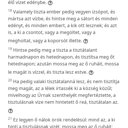
élő vizet edénybe.
18
Valamely tiszta ember pedig vegyen izsópot, és
mártsa azt vízbe, és hintse meg a sátort és minden
edényt, és minden embert, a kik ott lesznek; és azt
is, a ki a csontot, vagy a megöltet, vagy a
megholtat, vagy a koporsót illette.
19
Hintse pedig meg a tiszta a tisztátalant
harmadnapon és hetednapon, és tisztítsa meg őt
hetednapon; azután mossa meg az ő ruháit, mossa
le magát is vízzel, és tiszta lesz estve.
20
Ha pedig valaki tisztátalanná lesz, és nem tisztítja
meg magát, az a lélek irtassék ki a község közűl;
mivelhogy az Úrnak szenthelyét megfertéztette, a
tisztulásnak vize nem hintetett ő reá, tisztátalan az.
21
Ez legyen ő nálok örök rendelésül: mind az, a ki
hinti a tisztulásnak vizét, mossa meg az ő ruháit;