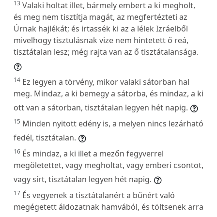
13
Valaki holtat illet, bármely embert a ki megholt,
és meg nem tisztítja magát, az megfertézteti az
Úrnak hajlékát; és irtassék ki az a lélek Izráelből
mivelhogy tisztulásnak vize nem hintetett ő reá,
tisztátalan lesz; még rajta van az ő tisztátalansága.
14
Ez legyen a törvény, mikor valaki sátorban hal
meg. Mindaz, a ki bemegy a sátorba, és mindaz, a ki
ott van a sátorban, tisztátalan legyen hét napig.
15
Minden nyitott edény is, a melyen nincs lezárható
fedél, tisztátalan.
16
És mindaz, a ki illet a mezőn fegyverrel
megöletettet, vagy megholtat, vagy emberi csontot,
vagy sírt, tisztátalan legyen hét napig.
17
És vegyenek a tisztátalanért a bűnért való
megégetett áldozatnak hamvából, és töltsenek arra