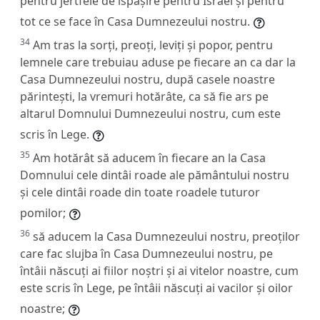
pentru jertfele de ispășire pentru Israel și pentru
tot ce se face în Casa Dumnezeului nostru.
34
Am tras la sorți, preoți, leviți și popor, pentru
lemnele care trebuiau aduse pe fiecare an ca dar la
Casa Dumnezeului nostru, după casele noastre
părintești, la vremuri hotărâte, ca să fie ars pe
altarul Domnului Dumnezeului nostru, cum este
scris în Lege.
35
Am hotărât să aducem în fiecare an la Casa
Domnului cele dintâi roade ale pământului nostru
și cele dintâi roade din toate roadele tuturor
pomilor;
36
să aducem la Casa Dumnezeului nostru, preoților
care fac slujba în Casa Dumnezeului nostru, pe
întâii născuți ai fiilor noștri și ai vitelor noastre, cum
este scris în Lege, pe întâii născuți ai vacilor și oilor
noastre;