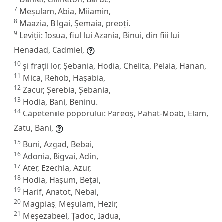
7
Meșulam, Abia, Miiamin,
8
Maazia, Bilgai, Șemaia, preoți.
9
Leviții: Iosua, fiul lui Azania, Binui, din fiii lui
Henadad, Cadmiel,
10
și frații lor, Șebania, Hodia, Chelita, Pelaia, Hanan,
11
Mica, Rehob, Hașabia,
12
Zacur, Șerebia, Șebania,
13
Hodia, Bani, Beninu.
14
Căpeteniile poporului: Pareoș, Pahat-Moab, Elam,
Zatu, Bani,
15
Buni, Azgad, Bebai,
16
Adonia, Bigvai, Adin,
17
Ater, Ezechia, Azur,
18
Hodia, Hașum, Bețai,
19
Harif, Anatot, Nebai,
20
Magpiaș, Meșulam, Hezir,
21
Meșezabeel, Țadoc, Iadua,