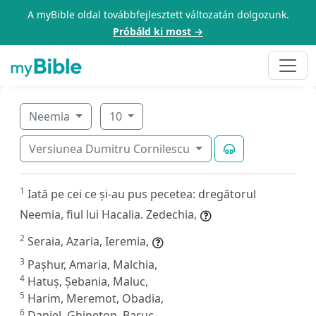
A myBible oldal továbbfejlesztett változatán dolgozunk.
Próbáld ki most →
Neemia
10
Versiunea Dumitru Cornilescu
1
Iată pe cei ce și-au pus pecetea: dregătorul
Neemia, fiul lui Hacalia. Zedechia,
2
Seraia, Azaria, Ieremia,
3
Pașhur, Amaria, Malchia,
4
Hatuș, Șebania, Maluc,
5
Harim, Meremot, Obadia,
6
Daniel, Ghineton, Baruc,