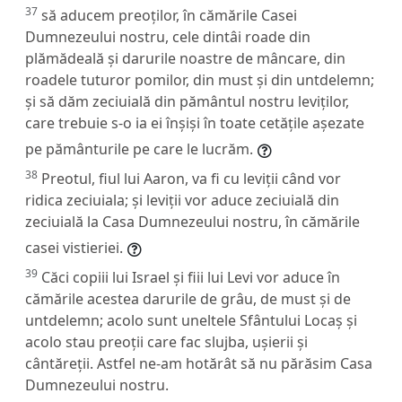
37
să aducem preoților, în cămările Casei
Dumnezeului nostru, cele dintâi roade din
plămădeală și darurile noastre de mâncare, din
roadele tuturor pomilor, din must și din untdelemn;
și să dăm zeciuială din pământul nostru leviților,
care trebuie s-o ia ei înșiși în toate cetățile așezate
pe pământurile pe care le lucrăm.
38
Preotul, fiul lui Aaron, va fi cu leviții când vor
ridica zeciuiala; și leviții vor aduce zeciuială din
zeciuială la Casa Dumnezeului nostru, în cămările
casei vistieriei.
39
Căci copiii lui Israel și fiii lui Levi vor aduce în
cămările acestea darurile de grâu, de must și de
untdelemn; acolo sunt uneltele Sfântului Locaș și
acolo stau preoții care fac slujba, ușierii și
cântăreții. Astfel ne-am hotărât să nu părăsim Casa
Dumnezeului nostru.