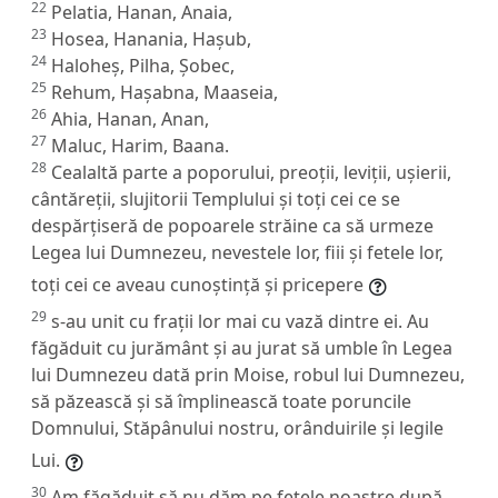
22
Pelatia, Hanan, Anaia,
23
Hosea, Hanania, Hașub,
24
Haloheș, Pilha, Șobec,
25
Rehum, Hașabna, Maaseia,
26
Ahia, Hanan, Anan,
27
Maluc, Harim, Baana.
28
Cealaltă parte a poporului, preoții, leviții, ușierii,
cântăreții, slujitorii Templului și toți cei ce se
despărțiseră de popoarele străine ca să urmeze
Legea lui Dumnezeu, nevestele lor, fiii și fetele lor,
toți cei ce aveau cunoștință și pricepere
29
s-au unit cu frații lor mai cu vază dintre ei. Au
făgăduit cu jurământ și au jurat să umble în Legea
lui Dumnezeu dată prin Moise, robul lui Dumnezeu,
să păzească și să împlinească toate poruncile
Domnului, Stăpânului nostru, orânduirile și legile
Lui.
30
Am făgăduit să nu dăm pe fetele noastre după