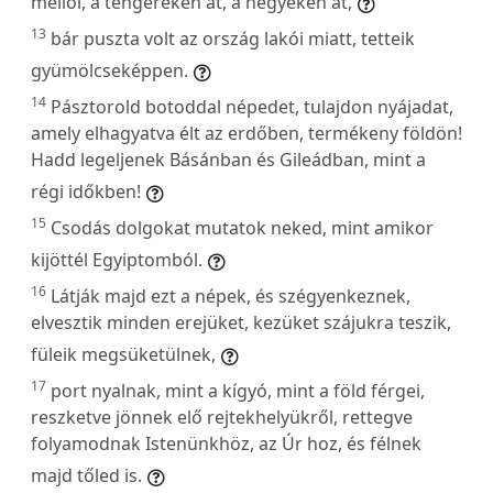
mellől, a tengereken át, a hegyeken át,
13
bár puszta volt az ország lakói miatt, tetteik
gyümölcseképpen.
14
Pásztorold botoddal népedet, tulajdon nyájadat,
amely elhagyatva élt az erdőben, termékeny földön!
Hadd legeljenek Básánban és Gileádban, mint a
régi időkben!
15
Csodás dolgokat mutatok neked, mint amikor
kijöttél Egyiptomból.
16
Látják majd ezt a népek, és szégyenkeznek,
elvesztik minden erejüket, kezüket szájukra teszik,
füleik megsüketülnek,
17
port nyalnak, mint a kígyó, mint a föld férgei,
reszketve jönnek elő rejtekhelyükről, rettegve
folyamodnak Istenünkhöz, az Úr hoz, és félnek
majd tőled is.