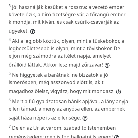
3
Jól használják kezüket a rosszra: a vezető ember
követelőzik, a bíró fizetségre vár, a főrangú ember
kimondja, mit kíván, és csak csűrik-csavarják az
ügyeket.
4
Aki a legjobb köztük, olyan, mint a tüskebokor, a
legbecsületesebb is olyan, mint a tövisbokor. De
eljön még számodra az ítélet napja, amelyet
őrállóid láttak. Akkor lesz majd zűrzavar!
5
Ne higgyetek a barátnak, ne bízzatok a jó
ismerősben, még asszonyod előtt is, akit
magadhoz ölelsz, vigyázz, hogy mit mondasz!
6
Mert a fiú gyalázatosan bánik apjával, a lány anyja
ellen támad, a meny az anyósa ellen, az embernek
saját háza népe is az ellensége.
7
De én az Ur at várom, szabadító Istenemben
reménykedem: meg is fog hallgatni Istenem!