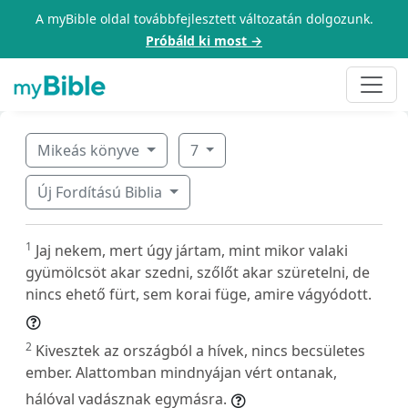
A myBible oldal továbbfejlesztett változatán dolgozunk.
Próbáld ki most →
Mikeás könyve
7
Új Fordítású Biblia
1
Jaj nekem, mert úgy jártam, mint mikor valaki
gyümölcsöt akar szedni, szőlőt akar szüretelni, de
nincs ehető fürt, sem korai füge, amire vágyódott.
2
Kivesztek az országból a hívek, nincs becsületes
ember. Alattomban mindnyájan vért ontanak,
hálóval vadásznak egymásra.