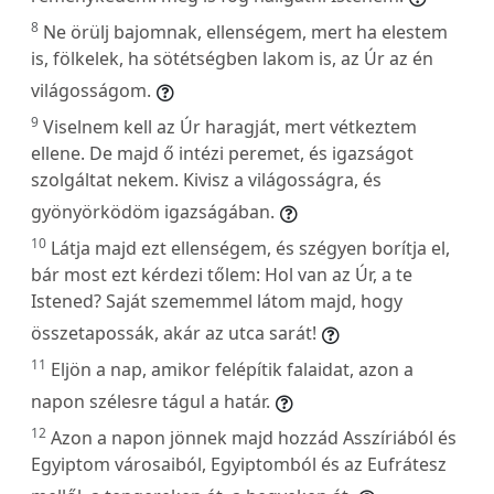
8
Ne örülj bajomnak, ellenségem, mert ha elestem
is, fölkelek, ha sötétségben lakom is, az Úr az én
világosságom.
9
Viselnem kell az Úr haragját, mert vétkeztem
ellene. De majd ő intézi peremet, és igazságot
szolgáltat nekem. Kivisz a világosságra, és
gyönyörködöm igazságában.
10
Látja majd ezt ellenségem, és szégyen borítja el,
bár most ezt kérdezi tőlem: Hol van az Úr, a te
Istened? Saját szememmel látom majd, hogy
összetapossák, akár az utca sarát!
11
Eljön a nap, amikor felépítik falaidat, azon a
napon szélesre tágul a határ.
12
Azon a napon jönnek majd hozzád Asszíriából és
Egyiptom városaiból, Egyiptomból és az Eufrátesz