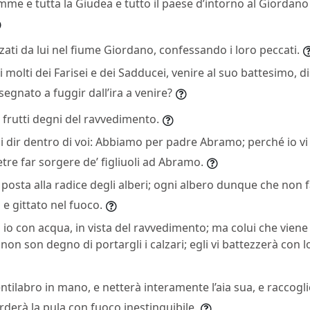
mme e tutta la Giudea e tutto il paese d’intorno al Giordan
ati da lui nel fiume Giordano, confessando i loro peccati.
molti dei Farisei e dei Sadducei, venire al suo battesimo, di
nsegnato a fuggir dall’ira a venire?
 frutti degni del ravvedimento.
i dir dentro di voi: Abbiamo per padre Abramo; perché io vi
tre far sorgere de’ figliuoli ad Abramo.
è posta alla radice degli alberi; ogni albero dunque che non 
 e gittato nel fuoco.
 io con acqua, in vista del ravvedimento; ma colui che viene
 non son degno di portargli i calzari; egli vi battezzerà con l
ventilabro in mano, e netterà interamente l’aia sua, e raccogl
rderà la pula con fuoco inestinguibile.