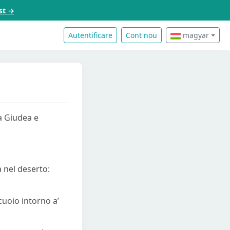
st →
Autentificare
Cont nou
magyar
la Giudea e
a nel deserto:
cuoio intorno a’