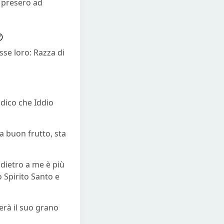
o presero ad
sse loro: Razza di
 dico che Iddio
fa buon frutto, sta
 dietro a me è più
o Spirito Santo e
ierà il suo grano