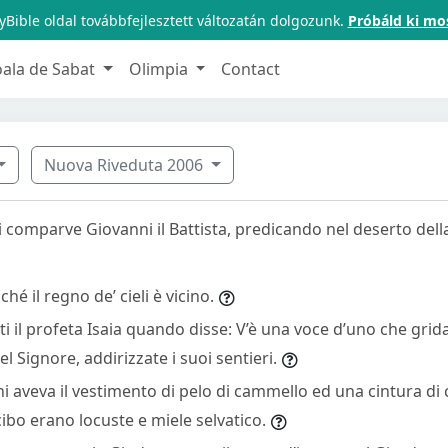
Bible oldal továbbfejlesztett változatán dolgozunk.
Próbáld ki mo
oala de Sabat
Olimpia
Contact
Nuova Riveduta 2006
i comparve Giovanni il Battista, predicando nel deserto del
hé il regno de’ cieli è vicino.
atti il profeta Isaia quando disse: V’è una voce d’uno che grid
el Signore, addirizzate i suoi sentieri.
 aveva il vestimento di pelo di cammello ed una cintura di 
 cibo erano locuste e miele selvatico.