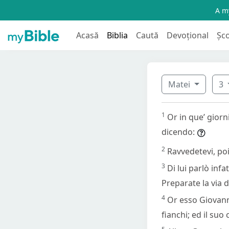
A my
Acasă
Biblia
Caută
Devoțional
Șc
Matei
3
1
Or in que’ giorn
dicendo:
2
Ravvedetevi, poic
3
Di lui parlò inf
Preparate la via d
4
Or esso Giovanni
fianchi; ed il suo