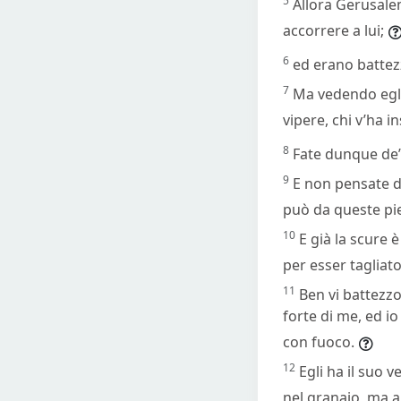
5
Allora Gerusale
accorrere a lui;
6
ed erano battezz
7
Ma vedendo egli 
vipere, chi v’ha i
8
Fate dunque de’
9
E non pensate d
può da queste pie
10
E già la scure 
per esser tagliato
11
Ben vi battezzo
forte di me, ed io
con fuoco.
12
Egli ha il suo 
nel granaio, ma a