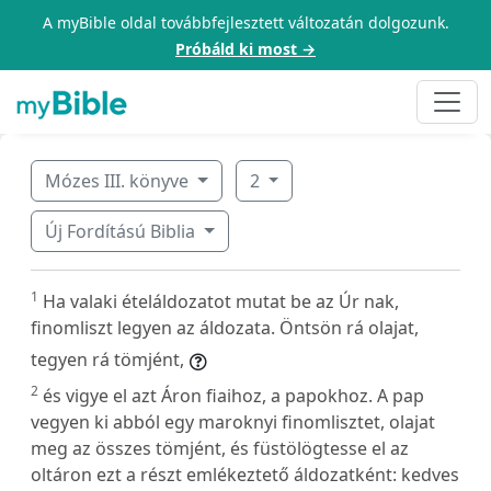
A myBible oldal továbbfejlesztett változatán dolgozunk.
Próbáld ki most →
Mózes III. könyve
2
Új Fordítású Biblia
1
Ha valaki ételáldozatot mutat be az Úr nak,
finomliszt legyen az áldozata. Öntsön rá olajat,
tegyen rá tömjént,
2
és vigye el azt Áron fiaihoz, a papokhoz. A pap
vegyen ki abból egy maroknyi finomlisztet, olajat
meg az összes tömjént, és füstölögtesse el az
oltáron ezt a részt emlékeztető áldozatként: kedves