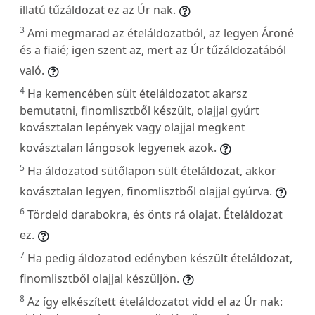
illatú tűzáldozat ez az Úr nak.
3
Ami megmarad az ételáldozatból, az legyen Ároné
és a fiaié; igen szent az, mert az Úr tűzáldozatából
való.
4
Ha kemencében sült ételáldozatot akarsz
bemutatni, finomlisztből készült, olajjal gyúrt
kovásztalan lepények vagy olajjal megkent
kovásztalan lángosok legyenek azok.
5
Ha áldozatod sütőlapon sült ételáldozat, akkor
kovásztalan legyen, finomlisztből olajjal gyúrva.
6
Tördeld darabokra, és önts rá olajat. Ételáldozat
ez.
7
Ha pedig áldozatod edényben készült ételáldozat,
finomlisztből olajjal készüljön.
8
Az így elkészített ételáldozatot vidd el az Úr nak: