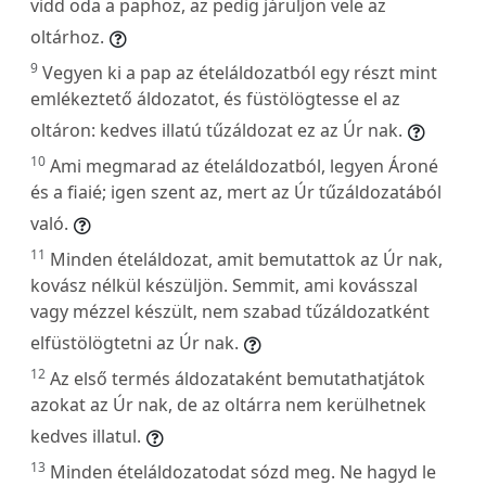
vidd oda a paphoz, az pedig járuljon vele az
oltárhoz.
9
Vegyen ki a pap az ételáldozatból egy részt mint
emlékeztető áldozatot, és füstölögtesse el az
oltáron: kedves illatú tűzáldozat ez az Úr nak.
10
Ami megmarad az ételáldozatból, legyen Ároné
és a fiaié; igen szent az, mert az Úr tűzáldozatából
való.
11
Minden ételáldozat, amit bemutattok az Úr nak,
kovász nélkül készüljön. Semmit, ami kovásszal
vagy mézzel készült, nem szabad tűzáldozatként
elfüstölögtetni az Úr nak.
12
Az első termés áldozataként bemutathatjátok
azokat az Úr nak, de az oltárra nem kerülhetnek
kedves illatul.
13
Minden ételáldozatodat sózd meg. Ne hagyd le