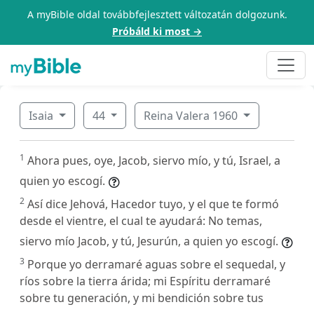
A myBible oldal továbbfejlesztett változatán dolgozunk.
Próbáld ki most →
Isaia
44
Reina Valera 1960
1
Ahora pues, oye, Jacob, siervo mío, y tú, Israel, a
quien yo escogí.
2
Así dice Jehová, Hacedor tuyo, y el que te formó
desde el vientre, el cual te ayudará: No temas,
siervo mío Jacob, y tú, Jesurún, a quien yo escogí.
3
Porque yo derramaré aguas sobre el sequedal, y
ríos sobre la tierra árida; mi Espíritu derramaré
sobre tu generación, y mi bendición sobre tus