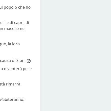
sul popolo che ho
li e di capri, di
ran macello nel
gue, la loro
 causa di Sion.
rra diventerà pece
 età rimarrà
 v’abiteranno;