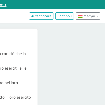
st →
Autentificare
Cont nou
magyar
a con ciò che la
o eserciti; ei le
ono nel loro
tto il loro esercito