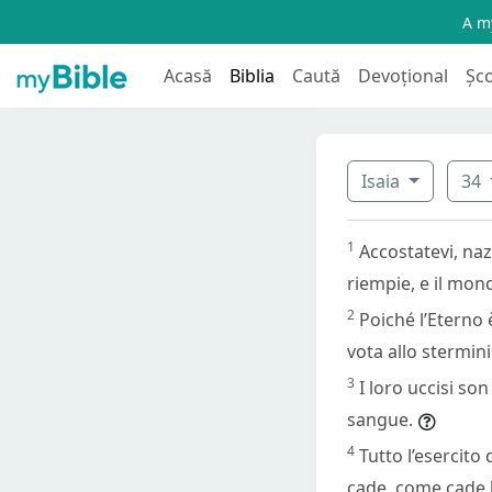
A my
Acasă
Biblia
Caută
Devoțional
Șc
Isaia
34
1
Accostatevi, nazi
riempie, e il mon
2
Poiché l’Eterno è
vota allo sterminio
3
I loro uccisi son
sangue.
4
Tutto l’esercito 
cade, come cade la