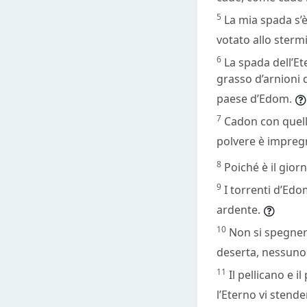
5
La mia spada s’è
votato allo stermi
6
La spada dell’Et
grasso d’arnioni 
paese d’Edom.
7
Cadon con quelli 
polvere è impreg
8
Poiché è il gior
9
I torrenti d’Edo
ardente.
10
Non si spegnerà
deserta, nessuno 
11
Il pellicano e 
l’Eterno vi stende