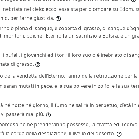
 inebriata nel cielo; ecco, essa sta per piombare su Edom, 
nio, per farne giustizia.
erno è piena di sangue, è coperta di grasso, di sangue d’agnel
di montoni; poiché l’Eterno fa un sacrifizio a Botsra, e un g
i bufali, i giovenchi ed i tori; il loro suolo è inebriato di san
nata di grasso.
no della vendetta dell’Eterno, l’anno della retribuzione per la
m saran mutati in pece, e la sua polvere in zolfo, e la sua te
 né notte né giorno, il fumo ne salirà in perpetuo; d’età in
vi passerà mai più.
il porcospino ne prenderanno possesso, la civetta ed il corvo
rà la corda della desolazione, il livello del deserto.