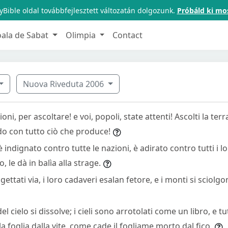
Bible oldal továbbfejlesztett változatán dolgozunk.
Próbáld ki mo
oala de Sabat
Olimpia
Contact
Nuova Riveduta 2006
oni, per ascoltare! e voi, popoli, state attenti! Ascolti la terr
do con tutto ciò che produce!
 indignato contro tutte le nazioni, è adirato contro tutti i lor
, le dà in balìa alla strage.
 gettati via, i loro cadaveri esalan fetore, e i monti si sciolg
del cielo si dissolve; i cieli sono arrotolati come un libro, e tu
 foglia dalla vite, come cade il fogliame morto dal fico.