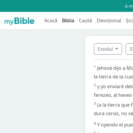
A my
Acasă
Biblia
Caută
Devoțional
Șc
Exodul
3
1
Jehová dijo a Mo
la tierra de la cu
2
y yo enviaré del
ferezeo, al heveo
3
(a la tierra que
dura cerviz, no s
4
Y oyendo el pueb