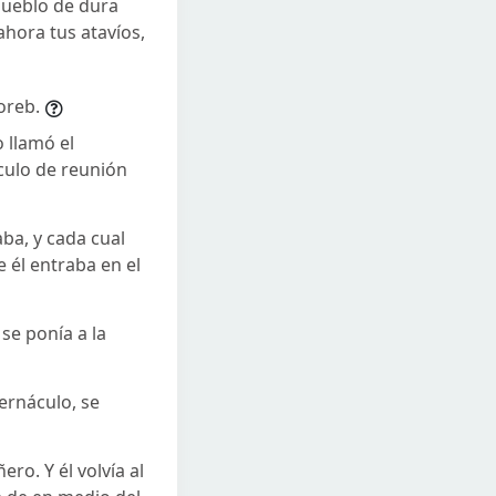
 pueblo de dura
ahora tus atavíos,
oreb.
 llamó el
culo de reunión
ba, y cada cual
 él entraba en el
se ponía a la
ernáculo, se
ro. Y él volvía al