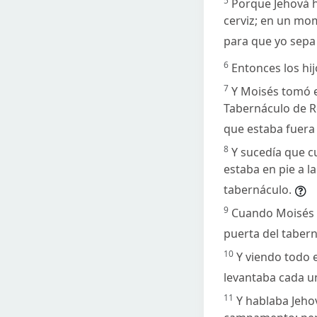
5
Porque Jehová ha
cerviz; en un mom
para que yo sepa 
6
Entonces los hi
7
Y Moisés tomó el
Tabernáculo de Re
que estaba fuer
8
Y sucedía que c
estaba en pie a l
tabernáculo.
9
Cuando Moisés e
puerta del tabern
10
Y viendo todo 
levantaba cada un
11
Y hablaba Jeho