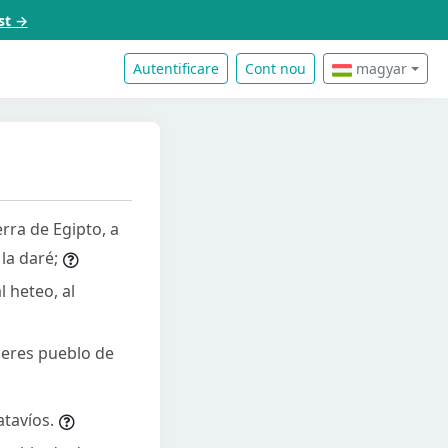
st →
Autentificare
Cont nou
magyar
erra de Egipto, a
la daré;
l heteo, al
e eres pueblo de
atavíos.