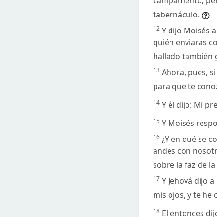
campamento; pero
tabernáculo.
12
Y dijo Moisés a
quién enviarás co
hallado también g
13
Ahora, pues, s
para que te conoz
14
Y él dijo: Mi p
15
Y Moisés respo
16
¿Y en qué se co
andes con nosotr
sobre la faz de la
17
Y Jehová dijo 
mis ojos, y te he
18
El entonces di