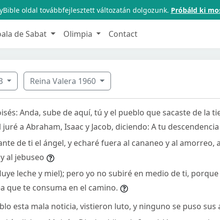
Bible oldal továbbfejlesztett változatán dolgozunk.
Próbáld ki mo
oala de Sabat
Olimpia
Contact
3
Reina Valera 1960
isés: Anda, sube de aquí, tú y el pueblo que sacaste de la ti
al juré a Abraham, Isaac y Jacob, diciendo: A tu descendencia 
ante de ti el ángel, y echaré fuera al cananeo y al amorreo, a
 y al jebuseo
 fluye leche y miel); pero yo no subiré en medio de ti, porqu
ea que te consuma en el camino.
lo esta mala noticia, vistieron luto, y ninguno se puso sus 