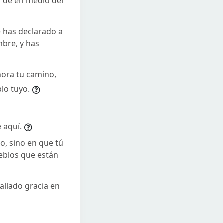
a de en medio del
e has declarado a
mbre, y has
hora tu camino,
blo tuyo.
 aquí.
o, sino en que tú
eblos que están
allado gracia en