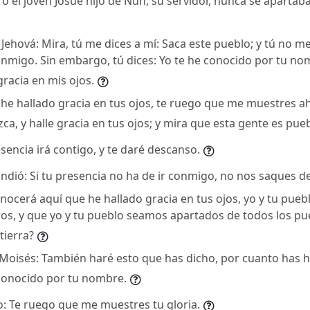
 el joven Josué hijo de Nun, su servidor, nunca se apartab
 Jehová: Mira, tú me dices a mí: Saca este pueblo; y tú no m
nmigo. Sin embargo, tú dices: Yo te he conocido por tu no
racia en mis ojos.
i he hallado gracia en tus ojos, te ruego que me muestres a
ca, y halle gracia en tus ojos; y mira que esta gente es pue
resencia irá contigo, y te daré descanso.
ndió: Si tu presencia no ha de ir conmigo, no nos saques de
nocerá aquí que he hallado gracia en tus ojos, yo y tu puebl
os, y que yo y tu pueblo seamos apartados de todos los pu
 tierra?
a Moisés: También haré esto que has dicho, por cuanto has h
 conocido por tu nombre.
jo: Te ruego que me muestres tu gloria.