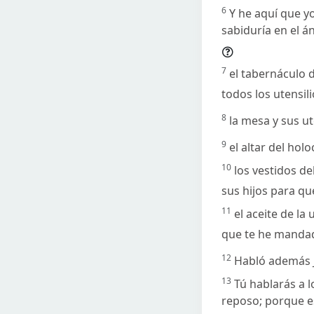
6
Y he aquí que yo
sabiduría en el 
7
el tabernáculo d
todos los utensil
8
la mesa y sus ute
9
el altar del hol
10
los vestidos de
sus hijos para qu
11
el aceite de la
que te he manda
12
Habló además J
13
Tú hablarás a l
reposo; porque e