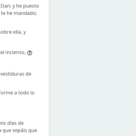
e Dan; y he puesto
e te he mandado;
obre ella, y
el incienso,
s vestiduras de
nforme a todo lo
mis días de
a que sepáis que