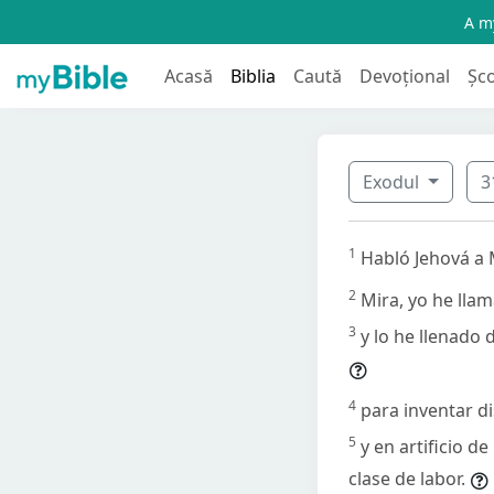
A my
Acasă
Biblia
Caută
Devoțional
Șc
Exodul
3
1
Habló Jehová a 
2
Mira, yo he llam
3
y lo he llenado 
4
para inventar di
5
y en artificio d
clase de labor.