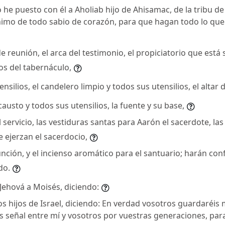
 he puesto con él a Aholiab hijo de Ahisamac, de la tribu d
ánimo de todo sabio de corazón, para que hagan todo lo qu
e reunión, el arca del testimonio, el propiciatorio que está s
ios del tabernáculo,
nsilios, el candelero limpio y todos sus utensilios, el altar d
ocausto y todos sus utensilios, la fuente y su base,
l servicio, las vestiduras santas para Aarón el sacerdote, la
e ejerzan el sacerdocio,
 unción, y el incienso aromático para el santuario; harán co
do.
ehová a Moisés, diciendo:
os hijos de Israel, diciendo: En verdad vosotros guardaréis 
s señal entre mí y vosotros por vuestras generaciones, par