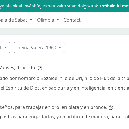
Bible oldal továbbfejlesztett változatán dolgozunk.
Próbáld ki mo
oala de Sabat
Olimpia
Contact
1
Reina Valera 1960
Moisés, diciendo:
ado por nombre a Bezaleel hijo de Uri, hijo de Hur, de la tri
del Espíritu de Dios, en sabiduría y en inteligencia, en cienci
seños, para trabajar en oro, en plata y en bronce,
e piedras para engastarlas, y en artificio de madera; para tr