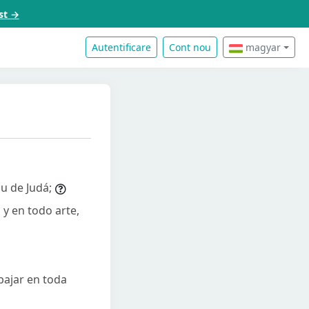
st →
Autentificare
Cont nou
magyar
bu de Judá;
a y en todo arte,
abajar en toda