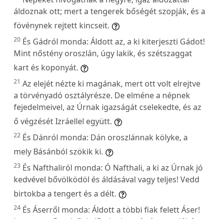
áldoznak ott; mert a tengerek bőségét szopják, és a
fövénynek rejtett kincseit.
20
És Gádról monda: Áldott az, a ki kiterjeszti Gádot!
Mint nőstény oroszlán, úgy lakik, és szétszaggat
kart és koponyát.
21
Az elejét nézte ki magának, mert ott volt elrejtve
a törvényadó osztályrésze. De elméne a népnek
fejedelmeivel, az Úrnak igazságát cselekedte, és az
ő végzését Izráellel együtt.
22
És Dánról monda: Dán oroszlánnak kölyke, a
mely Básánból szökik ki.
23
És Nafthaliról monda: Ó Nafthali, a ki az Úrnak jó
kedvével bővölködöl és áldásával vagy teljes! Vedd
birtokba a tengert és a délt.
24
És Áserről monda: Áldott a többi fiak felett Áser!