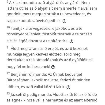
9
A ki azt mondta az ő atyjáról és anyjáról: Nem
láttam őt; és az ő atyjafiait nem ismerte, fiaival sem
gondolt; mert megtartották a te beszédedet, és
ragaszkodtak szövetségedhez.
10
Tanítják a te végzéseidre Jákóbot, és a te
törvényedre Izráelt; füstölőt tesznek a te orczád
elé, és égőáldozatot a te oltárodra.
11
Áldd meg Uram az ő erejét, és az ő kezének
munkája legyen kedves előtted! Törd meg
derekukat a reá támadóknak és az ő gyűlölőinek,
hogy fel ne kelhessenek!
12
Benjáminról monda: Az Úrnak kedveltje!
Bátorságban lakozik mellette, fedezi őt minden
időben, és az ő vállai között lakik.
13
Józsefről pedig monda: Áldott az Úrtól az ő földe
az égnek kincseivel, a harmattal és az alant elterülő