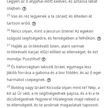
Legyen az ő atyjafiai előtt kedves, és áztassa lábát
olajban.
25
Vas és réz legyenek a te záraid; és élteden át
tartson erőd.
26
Nincs olyan, mint a Jesurun Istene! Az egeken
száguld segítségedre, és fenségében a felhőkön.
27
Hajlék az örökkévaló Isten, alant vannak
örökkévaló karjai; elűzi előled az ellenséget, és ezt
mondja: Pusztítsd!
28
És bátorságban lakozik Izráel, egymaga lesz
Jákób forrása a gabona és a bor földén, és az ő egei
harmatot csepegnek.
29
Boldog vagy Izráel! Kicsoda olyan mint te? Nép, a
kit az Úr véd, a te segítségednek pajzsa, és a ki a te
dicsőségednek fegyvere! Hízelegnek majd néked a
te ellenségeid, és te azoknak magaslatait taposod.