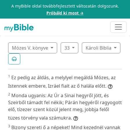
A myBible oldal továbbfejlesztett változatán dolgozunk.
Próbáld ki most →
Mózes V. könyve
33
Károli Biblia
1
Ez pedig az áldás, a melylyel megáldá Mózes, az
Istennek embere, Izráel fiait az ő halála előtt.
2
Monda ugyanis: Az Úr a Sinai hegyről jött, és
Szeirből támadt fel nékik; Párán hegyéről ragyogott
elő, tízezer szent közül jelent meg, jobbja felől
tüzes törvény vala számukra.
3
Bizony szereti ő a népeket! Mind kezednél vannak