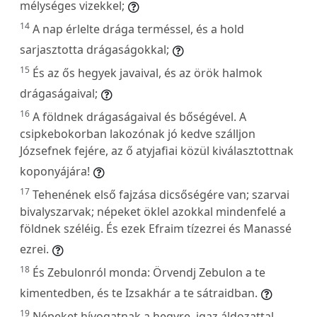
mélységes vizekkel;
14
A nap érlelte drága terméssel, és a hold
sarjasztotta drágaságokkal;
15
És az ős hegyek javaival, és az örök halmok
drágaságaival;
16
A földnek drágaságaival és bőségével. A
csipkebokorban lakozónak jó kedve szálljon
Józsefnek fejére, az ő atyjafiai közül kiválasztottnak
koponyájára!
17
Tehenének első fajzása dicsőségére van; szarvai
bivalyszarvak; népeket öklel azokkal mindenfelé a
földnek széléig. És ezek Efraim tízezrei és Manassé
ezrei.
18
És Zebulonról monda: Örvendj Zebulon a te
kimentedben, és te Izsakhár a te sátraidban.
19
Népeket hívogatnak a hegyre, igaz áldozattal