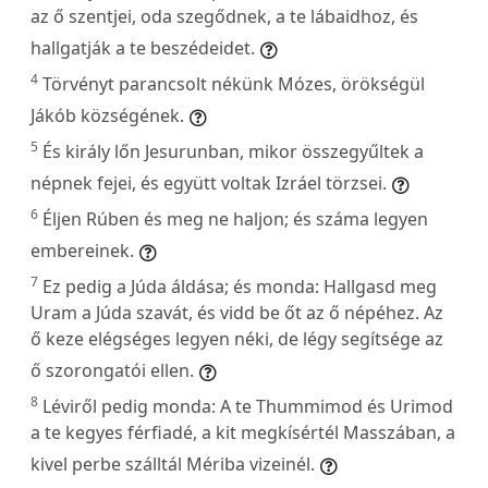
az ő szentjei, oda szegődnek, a te lábaidhoz, és
hallgatják a te beszédeidet.
4
Törvényt parancsolt nékünk Mózes, örökségül
Jákób községének.
5
És király lőn Jesurunban, mikor összegyűltek a
népnek fejei, és együtt voltak Izráel törzsei.
6
Éljen Rúben és meg ne haljon; és száma legyen
embereinek.
7
Ez pedig a Júda áldása; és monda: Hallgasd meg
Uram a Júda szavát, és vidd be őt az ő népéhez. Az
ő keze elégséges legyen néki, de légy segítsége az
ő szorongatói ellen.
8
Léviről pedig monda: A te Thummimod és Urimod
a te kegyes férfiadé, a kit megkísértél Masszában, a
kivel perbe szálltál Mériba vizeinél.