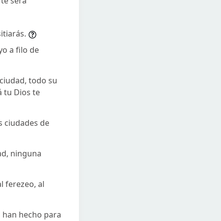
 te será
itiarás.
o a filo de
 ciudad, todo su
 tu Dios te
as ciudades de
ad, ninguna
l ferezeo, al
s han hecho para