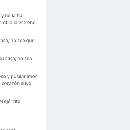
 y no la ha
 otro la estrene.
 casa, no sea que
su casa, no sea
oso y pusilánime?
l corazón suyo.
l ejército