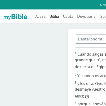
A my
Acasă
Biblia
Caută
Devoțional
Șc
Deuteronomul
1
Cuando salgas a
grande que tú, no
de tierra de Egipt
2
Y cuando os ace
3
y les dirá: Oye,
desmaye vuestro c
ellos;
4
porque Jehová v