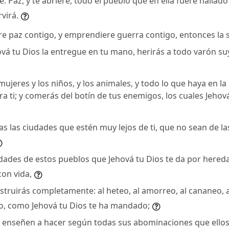
e: Paz, y te abriere, todo el pueblo que en ella fuere hallado
rvirá.
re paz contigo, y emprendiere guerra contigo, entonces la s
vá tu Dios la entregue en tu mano, herirás a todo varón suy
ujeres y los niños, y los animales, y todo lo que haya en la
a ti; y comerás del botín de tus enemigos, los cuales Jehová
as las ciudades que estén muy lejos de ti, que no sean de l
udades de estos pueblos que Jehová tu Dios te da por hered
on vida,
struirás completamente: al heteo, al amorreo, al cananeo, a
eo, como Jehová tu Dios te ha mandado;
 enseñen a hacer según todas sus abominaciones que ello