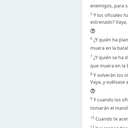
enemigos, para s
5
Y los oficiales 
estrenado? Vaya, 
6
¿Y quién ha plan
muera en la batall
7
¿Y quién se ha 
que muera en la b
8
Y volverán los 
Vaya, y vuélvase
9
Y cuando los ofi
tomarán el mando
10
Cuando te acer
11