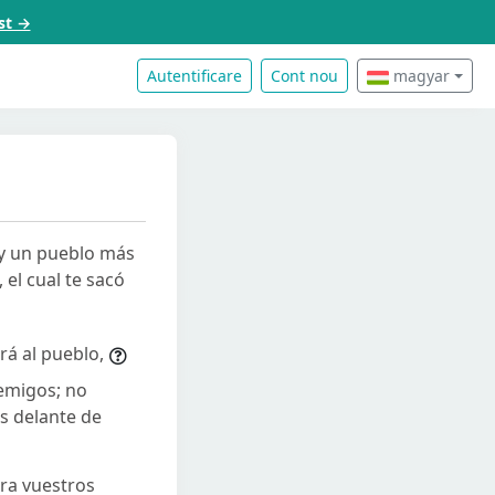
st →
Autentificare
Cont nou
magyar
, y un pueblo más
 el cual te sacó
rá al pueblo,
nemigos; no
s delante de
tra vuestros