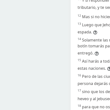
Y si respondier
tributario, y te se
12
Mas si no hicie
13
Luego que Jeho
espada.
14
Solamente las m
botín tomarás par
entregó.
15
Así harás a tod
estas naciones.
16
Pero de las ci
persona dejarás c
17
sino que los de
heveo y al jebus
18
para que no os