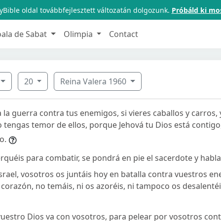
Bible oldal továbbfejlesztett változatán dolgozunk.
Próbáld ki mo
oala de Sabat
Olimpia
Contact
20
Reina Valera 1960
 la guerra contra tus enemigos, si vieres caballos y carros
 tengas temor de ellos, porque Jehová tu Dios está contigo,
o.
rquéis para combatir, se pondrá en pie el sacerdote y habla
 Israel, vosotros os juntáis hoy en batalla contra vuestros e
orazón, no temáis, ni os azoréis, ni tampoco os desalentéi
uestro Dios va con vosotros, para pelear por vosotros con