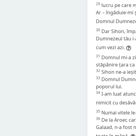
29
lucru pe care mi
Ar – îngăduie-mi ș
Domnul Dumnezeu
30
Dar Sihon, împă
Dumnezeul tău i-a 
cum vezi azi.
31
Domnul mi-a zis:
stăpânire țara ca
32
Sihon ne-a ieșit
33
Domnul Dumnezeul
poporul lui.
34
I-am luat atunc
nimicit cu desăvâ
35
Numai vitele le
36
De la Aroer, ca
Galaad, n-a fost 
toate în mână.