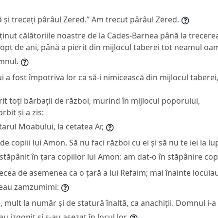
 și treceți pârâul Zered.” Am trecut pârâul Zered.
inut călătoriile noastre de la Cades-Barnea până la trecere
i opt de ani, până a pierit din mijlocul taberei tot neamul oa
mnul.
 fost împotriva lor ca să-i nimicească din mijlocul taberei
it toți bărbații de război, murind în mijlocul poporului,
bit și a zis:
tarul Moabului, la cetatea Ar,
 de copiii lui Amon. Să nu faci război cu ei și să nu te iei la lu
 stăpânit în țara copiilor lui Amon: am dat-o în stăpânire copii
ecea de asemenea ca o țară a lui Refaim; mai înainte locuiau 
umeau zamzumimi:
mult la număr și de statură înaltă, ca anachiții. Domnul i-a
au izgonit și s-au așezat în locul lor.