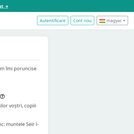
st →
Autentificare
Cont nou
magyar
um îmi poruncise
or voștri, copiii
oc: muntele Seir l-