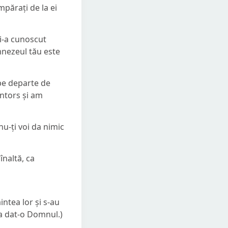
mpărați de la ei
ți-a cunoscut
mnezeul tău este
i pe departe de
întors și am
nu-ți voi da nimic
înaltă, ca
aintea lor și s-au
i-a dat-o Domnul.)