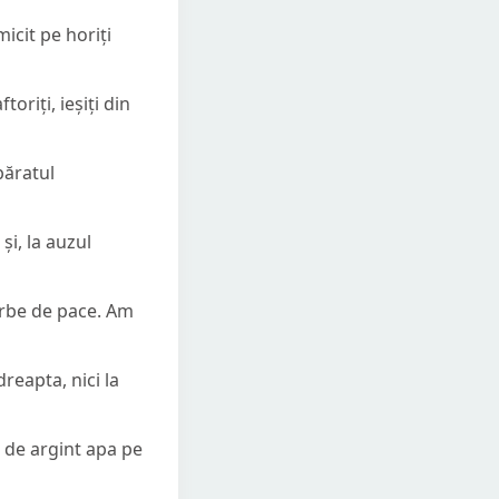
micit pe horiți
oriți, ieșiți din
păratul
și, la auzul
orbe de pace. Am
reapta, nici la
ț de argint apa pe