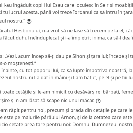
 l-au îngăduit copiii lui Esau care locuiesc în Seir și moabiți
i tu lucrul acesta, până voi trece Iordanul ca să intru în țar
l nostru.”
ratul Hesbonului, n-a vrut să ne lase să trecem pe la el; c
făcut duhul neînduplecat și i-a împietrit inima, ca să-l dea î
 „Vezi, acum încep să-ți dau pe Sihon și țara lui; începe și tu 
 s-o moștenești.”
 înainte, cu tot poporul lui, ca să lupte împotriva noastră, la
 nostru ni l-a dat în mâini și l-am bătut, pe el și pe fiii lui
i toate cetățile și le-am nimicit cu desăvârșire: bărbați, feme
rșire și n-am lăsat să scape niciunul măcar.
-am răpit pentru noi, precum și prada din cetățile pe care l
re este pe malurile pârâului Arnon, și de la cetatea care este 
nicio cetate prea tare pentru noi: Domnul Dumnezeul nostru 