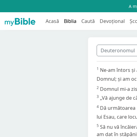
A my
Acasă
Biblia
Caută
Devoțional
Șc
Deuteronomul
1
Ne-am întors și
Domnul; și am oco
2
Domnul mi-a zis
3
„Vă ajunge de c
4
Dă următoarea po
lui Esau, care locu
5
Să nu vă încăiera
am dat în stăpâni