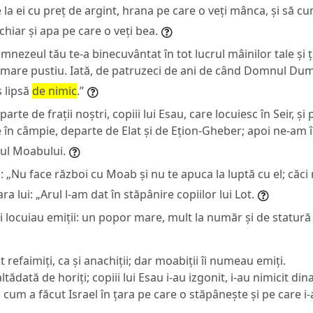
la ei cu preț de argint, hrana pe care o veți mânca, și să cu
chiar și apa pe care o veți bea.
ezeul tău te-a binecuvântat în tot lucrul mâinilor tale și 
est mare pustiu. Iată, de patruzeci de ani de când Domnul Du
s lipsă
de nimic
.”
rte de frații noștri, copiii lui Esau, care locuiesc în Seir, ș
în câmpie, departe de Elat și de Ețion-Gheber; apoi ne-am 
iul Moabului.
 „Nu face război cu Moab și nu te apuca la luptă cu el; căci 
ra lui: „Arul l-am dat în stăpânire copiilor lui Lot.
ci locuiau emiții: un popor mare, mult la număr și de statură 
 refaimiți, ca și anachiții; dar moabiții îi numeau emiți.
altădată de horiți; copiii lui Esau i-au izgonit, i-au nimicit din
r, cum a făcut Israel în țara pe care o stăpânește și pe care 