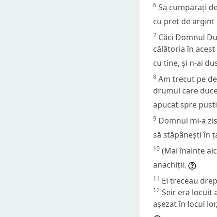
6
Să cumpărați de 
cu preț de argint 
7
Căci Domnul Dumn
călătoria în ac
cu tine, și n-ai du
8
Am trecut pe depa
drumul care duce 
apucat spre pust
9
Domnul mi-a zis:
să stăpânești în ța
10
(Mai înainte ai
anachiții.
11
Ei treceau drept
12
Seir era locuit 
așezat în locul lo