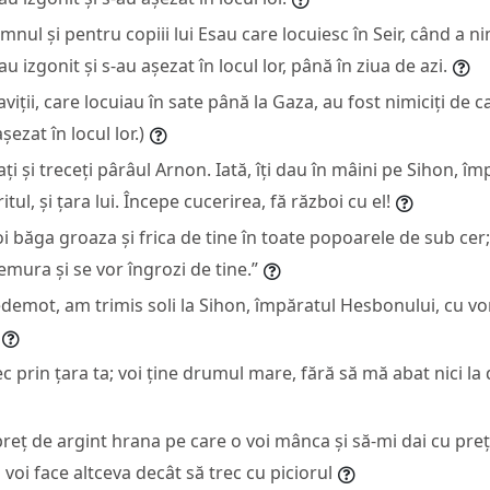
nul și pentru copiii lui Esau care locuiesc în Seir, când a ni
-au izgonit și s-au așezat în locul lor, până în ziua de azi.
ții, care locuiau în sate până la Gaza, au fost nimiciți de caft
șezat în locul lor.)
ați și treceți pârâul Arnon. Iată, îți dau în mâini pe Sihon, îm
ul, și țara lui. Începe cucerirea, fă război cu el!
oi băga groaza și frica de tine în toate popoarele de sub cer; 
remura și se vor îngrozi de tine.”
edemot, am trimis soli la Sihon, împăratul Hesbonului, cu v
c prin țara ta; voi ține drumul mare, fără să mă abat nici la d
preț de argint hrana pe care o voi mânca și să-mi dai cu pre
 voi face altceva decât să trec cu piciorul