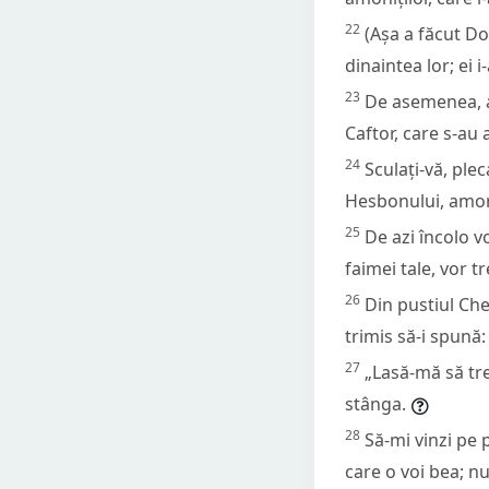
22
(Așa a făcut Dom
dinaintea lor; ei i
23
De asemenea, avi
Caftor, care s-au a
24
Sculați-vă, plec
Hesbonului, amorit
25
De azi încolo v
faimei tale, vor t
26
Din pustiul Ch
trimis să-i spună:
27
„Lasă-mă să tre
stânga.
28
Să-mi vinzi pe 
care o voi bea; nu