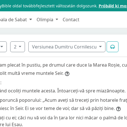
Bible oldal továbbfejlesztett változatán dolgozunk.
Próbáld ki mo
oala de Sabat
Olimpia
Contact
2
Versiunea Dumitru Cornilescu
 am plecat în pustiu, pe drumul care duce la Marea Roșie, c
lit multă vreme muntele Seir.
:
ând ocoliți muntele acesta. Întoarceți-vă spre miazănoapte.
runcă poporului: „Acum aveți să treceți prin hotarele frațil
iesc în Seir. Ei se vor teme de voi; dar să vă păziți bine.
ți cu ei; căci nu vă voi da în țara lor nici măcar o palmă de l
re lui Esau.