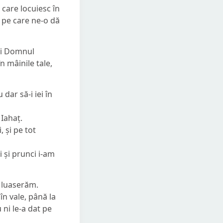
i care locuiesc în
a pe care ne-o dă
ăci Domnul
n mâinile tale,
dar să-i iei în
 Iahaț.
, și pe tot
i și prunci i-am
e luaserăm.
în vale, până la
ni le-a dat pe