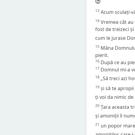
13
Acum sculați-vă
14
Vremea cât au ț
fost de treizeci ș
cum le jurase Do
15
Mâna Domnului a
pierit.
16
După ce au pier
17
Domnul mi-a vor
18
„Să treci azi ho
19
și să te apropii
ți voi da nimic de
20
Țara aceasta tr
și amoniții îi n
21
un popor mare, 
amoniților, care i-