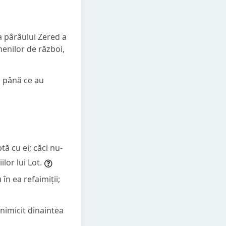
a pârâului Zered a
menilor de război,
, până ce au
ptă cu ei; căci nu-
lor lui Lot.
în ea refaimiții;
 nimicit dinaintea