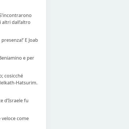
. S’incontrarono
ltri dall’altro
a presenza!’ E Joab
 Beniamino e per
co; cosicché
Helkath-Hatsurim.
e d’Israele fu
piè veloce come