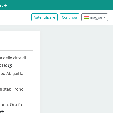
st →
Autentificare
Cont nou
magyar
delle città di
ose:
ed Abigail la
i stabilirono
iuda. Ora fu