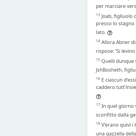
per marciare ver
13
Joab, figliuolo
presso lo stagno d
lato.
14
Allora Abner di
rispose: ‘Si levino
15
Quelli dunque s
JshBosheth, figliu
16
E ciascun d’essi
caddero tutt’insi
17
In quel giorno 
sconfitto dalla ge
18
V’erano quivi i 
una gazzella del