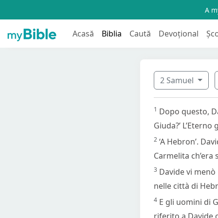
A my
Acasă
Biblia
Caută
Devoțional
Șc
2 Samuel
1
Dopo questo, Dav
Giuda?’ L’Eterno gl
2
‘A Hebron’. Davi
Carmelita ch’era 
3
Davide vi menò p
nelle città di Heb
4
E gli uomini di 
riferito a Davide 