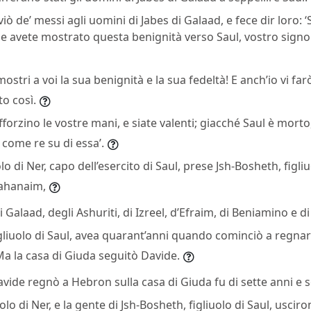
viò de’ messi agli uomini di Jabes di Galaad, e fece dir loro: 
che avete mostrato questa benignità verso Saul, vostro signo
ostri a voi la sua benignità e la sua fedeltà! E anch’io vi far
to così.
forzino le vostre mani, e siate valenti; giacché Saul è morto
come re su di essa’.
lo di Ner, capo dell’esercito di Saul, prese Jsh-Bosheth, figliu
ahanaim,
di Galaad, degli Ashuriti, di Izreel, d’Efraim, di Beniamino e di
gliuolo di Saul, avea quarant’anni quando cominciò a regnar
a la casa di Giuda seguitò Davide.
vide regnò a Hebron sulla casa di Giuda fu di sette anni e s
uolo di Ner, e la gente di Jsh-Bosheth, figliuolo di Saul, usc