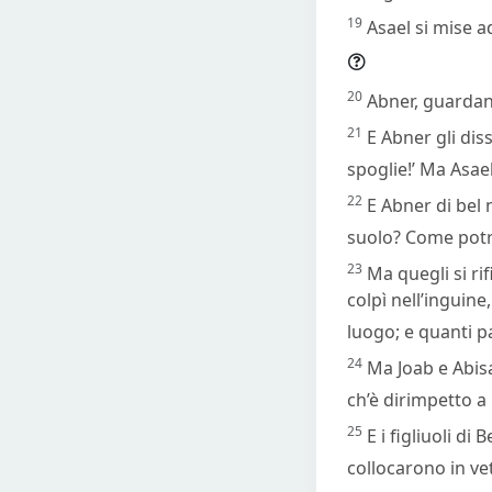
19
Asael si mise a
20
Abner, guardando
21
E Abner gli diss
spoglie!’ Ma Asael
22
E Abner di bel 
suolo? Come potrei
23
Ma quegli si ri
colpì nell’inguine
luogo; e quanti p
24
Ma Joab e Abis
ch’è dirimpetto a
25
E i figliuoli d
collocarono in vet