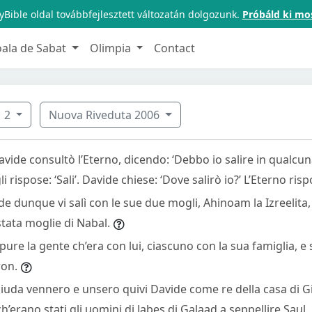
Bible oldal továbbfejlesztett változatán dolgozunk.
Próbáld ki mo
oala de Sabat
Olimpia
Contact
2
Nuova Riveduta 2006
ide consultò l’Eterno, dicendo: ‘Debbo io salire in qualcuna 
i rispose: ‘Sali’. Davide chiese: ‘Dove salirò io?’ L’Eterno risp
de dunque vi salì con le sue due mogli, Ahinoam la Izreelita, 
stata moglie di Nabal.
ure la gente ch’era con lui, ciascuno con la sua famiglia, e s
ron.
Giuda vennero e unsero quivi Davide come re della casa di G
ch’erano stati gli uomini di Jabes di Galaad a seppellire Saul.