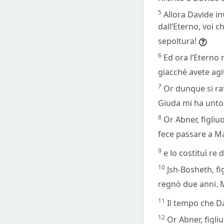
5
Allora Davide in
dall’Eterno, voi 
sepoltura!
6
Ed ora l’Eterno m
giacché avete agi
7
Or dunque si raf
Giuda mi ha unto 
8
Or Abner, figliuo
fece passare a M
9
e lo costituì re 
10
Jsh-Bosheth, fi
regnò due anni. M
11
Il tempo che Da
12
Or Abner, figli