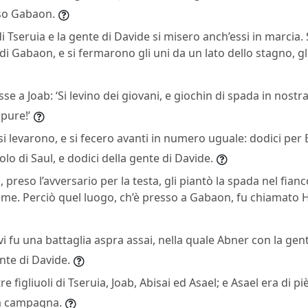
so Gabaon.
 di Tseruia e la gente di Davide si misero anch’essi in marcia
i Gabaon, e si fermarono gli uni da un lato dello stagno, gli a
sse a Joab: ‘Si levino dei giovani, e giochin di spada in nostr
 pure!’
i levarono, e si fecero avanti in numero uguale: dodici per
olo di Saul, e dodici della gente di Davide.
, preso l’avversario per la testa, gli piantò la spada nel fian
eme. Perciò quel luogo, ch’è presso a Gabaon, fu chiamato 
vi fu una battaglia aspra assai, nella quale Abner con la gent
nte di Davide.
tre figliuoli di Tseruia, Joab, Abisai ed Asael; e Asael era di 
la campagna.