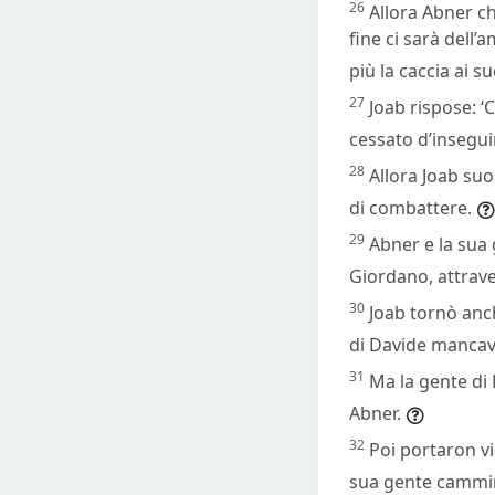
26
Allora Abner ch
fine ci sarà dell
più la caccia ai suo
27
Joab rispose: ‘
cessato d’inseguir
28
Allora Joab suo
di combattere.
29
Abner e la sua
Giordano, attrav
30
Joab tornò anch
di Davide mancav
31
Ma la gente di 
Abner.
32
Poi portaron vi
sua gente cammin