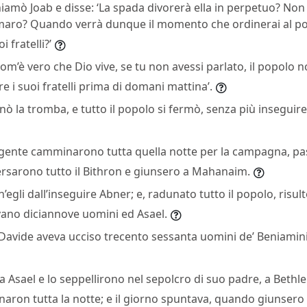
iamò Joab e disse: ‘La spada divorerà ella in perpetuo? Non s
’amaro? Quando verrà dunque il momento che ordinerai al p
i fratelli?’
Com’è vero che Dio vive, se tu non avessi parlato, il popolo
e i suoi fratelli prima di domani mattina’.
nò la tromba, e tutto il popolo si fermò, senza più inseguire
 gente camminarono tutta quella notte per la campagna, pa
ersarono tutto il Bithron e giunsero a Mahanaim.
’egli dall’inseguire Abner; e, radunato tutto il popolo, risul
ano diciannove uomini ed Asael.
Davide aveva ucciso trecento sessanta uomini de’ Beniaminit
a Asael e lo seppellirono nel sepolcro di suo padre, a Bethle
aron tutta la notte; e il giorno spuntava, quando giunsero