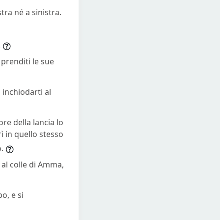
tra né a sinistra.
.
 prenditi le sue
 inchiodarti al
re della lancia lo
rì in quello stesso
.
al colle di Amma,
o, e si