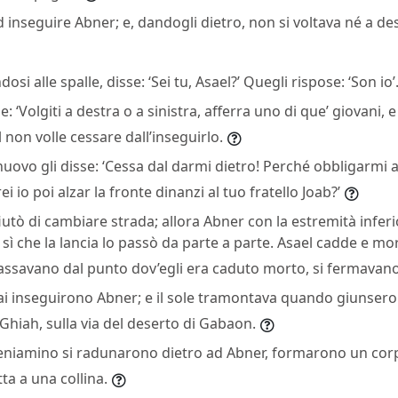
d inseguire Abner; e, dandogli dietro, non si voltava né a des
si alle spalle, disse: ‘Sei tu, Asael?’ Quegli rispose: ‘Son io’
e: ‘Volgiti a destra o a sinistra, afferra uno di que’ giovani, e
 non volle cessare dall’inseguirlo.
nuovo gli disse: ‘Cessa dal darmi dietro! Perché obbligarmi a
 io poi alzar la fronte dinanzi al tuo fratello Joab?’
fiutò di cambiare strada; allora Abner con la estremità inferio
, sì che la lancia lo passò da parte a parte. Asael cadde e mo
assavano dal punto dov’egli era caduto morto, si fermavano
ai inseguirono Abner; e il sole tramontava quando giunsero 
 Ghiah, sulla via del deserto di Gabaon.
i Beniamino si radunarono dietro ad Abner, formarono un corp
ta a una collina.