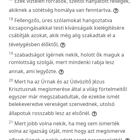
Ezek víztelen források, széltől hányatott fellegek,
akiknek a sötétség homálya van fenntartva.
18
Fellengzős, üres szólamokat hangoztatva
kicsapongásaikkal testi kívánságaik kielégítésére
csábítják azokat, akik még alig szakadtak el a
tévelygésben élőktől,
19
szabadságot ígérnek nekik, holott ők maguk a
romlottság szolgái, mert mindenki rabja lesz
annak, ami legyőzte.
20
Mert ha az Úrnak és az Üdvözítő Jézus
Krisztusnak megismerése által a világ förtelmeitől
egyszer már megszabadultak, de ezekbe ismét
belekeveredve vereséget szenvednek, utolsó
állapotuk rosszabb lesz az elsőnél.
21
Mert jobb volna nekik, ha meg sem ismerték
volna az igazság útját, mint hogy azt megismerve
elforduljanak a nekik adott szent parancsolattól.