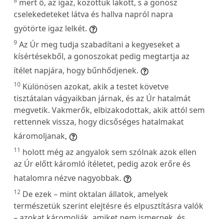
8
mert ő, az igaz, közöttük lakott, s a gonosz
cselekedeteket látva és hallva napról napra
gyötörte igaz lelkét.
9
Az Úr meg tudja szabadítani a kegyeseket a
kísértésekből, a gonoszokat pedig megtartja az
ítélet napjára, hogy bűnhődjenek.
10
Különösen azokat, akik a testet követve
tisztátalan vágyaikban járnak, és az Úr hatalmát
megvetik. Vakmerők, elbizakodottak, akik attól sem
rettennek vissza, hogy dicsőséges hatalmakat
káromoljanak,
11
holott még az angyalok sem szólnak azok ellen
az Úr előtt káromló ítéletet, pedig azok erőre és
hatalomra nézve nagyobbak.
12
De ezek – mint oktalan állatok, amelyek
természetük szerint elejtésre és elpusztításra valók
– azokat káromolják, amiket nem ismernek, és