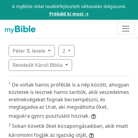
A myBible oldal továbbfejlesztett változatán dolgozunk.
Próbáld ki most →
Péter II. levele
2
Revideált Károli Biblia
1
De voltak hamis próféták is a nép között, ahogyan
köztetek is lesznek hamis tanítók, akik veszedelmes
eretnekségeket fognak becsempészni, és
megtagadva az Urat, aki megváltotta őket,
magukra gyors pusztulást hoznak.
2
Sokan követik őket kicsapongásaikban, akik miatt
káromolni fogják az igazság útját,