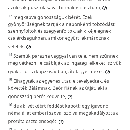
azoknak pusztulásával fognak elpusztulni,
13
megkapva gonoszságuk bérét. Ezek
gyönyörűségnek tartják a naponkénti tobzódást;
szennyfoltok és szégyenfoltok, akik kéjelegnek
csalárdságukban, amikor együtt lakmároznak
veletek.
14
Szemük parázna vággyal van tele, nem szűnnek
meg vétkezni, elcsábítják az ingatag lelkeket, szívük
gyakorlott a kapzsiságban, átok gyermekei.
15
Elhagyták az egyenes utat, eltévelyedtek, és
követték Bálámnak, Beór fiának az útját, aki a
gonoszság bérét kedvelte,
16
de aki vétkéért feddést kapott: egy igavonó
néma állat emberi szóval szólva megakadályozta a
próféta esztelenségét.
17