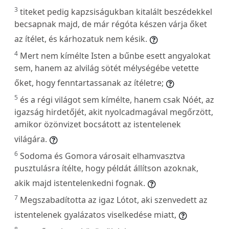
3
titeket pedig kapzsiságukban kitalált beszédekkel
becsapnak majd, de már régóta készen várja őket
az ítélet, és kárhozatuk nem késik.
4
Mert nem kímélte Isten a bűnbe esett angyalokat
sem, hanem az alvilág sötét mélységébe vetette
őket, hogy fenntartassanak az ítéletre;
5
és a régi világot sem kímélte, hanem csak Nóét, az
igazság hirdetőjét, akit nyolcadmagával megőrzött,
amikor özönvizet bocsátott az istentelenek
világára.
6
Sodoma és Gomora városait elhamvasztva
pusztulásra ítélte, hogy példát állítson azoknak,
akik majd istentelenkedni fognak.
7
Megszabadította az igaz Lótot, aki szenvedett az
istentelenek gyalázatos viselkedése miatt,