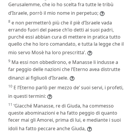
Gerusalemme, che io ho scelta fra tutte le tribù
d’Israele, porrò il mio nome in perpetuo;
8
e non permetterò più che il piè d’Israele vada
errando fuori del paese ch’io detti ai suoi padri,
purché essi abbian cura di mettere in pratica tutto
quello che ho loro comandato, e tutta la legge che il
mio servo Mosè ha loro prescritta’.
9
Ma essi non obbedirono, e Manasse li indusse a
far peggio delle nazioni che l’Eterno avea distrutte
dinanzi ai figliuoli d’Israele.
10
E l’Eterno parlò per mezzo de’ suoi servi, i profeti,
in questi termini:
11
‘Giacché Manasse, re di Giuda, ha commesso
queste abominazioni e ha fatto peggio di quanto
fecer mai gli Amorei, prima di lui, e mediante i suoi
idoli ha fatto peccare anche Giuda,