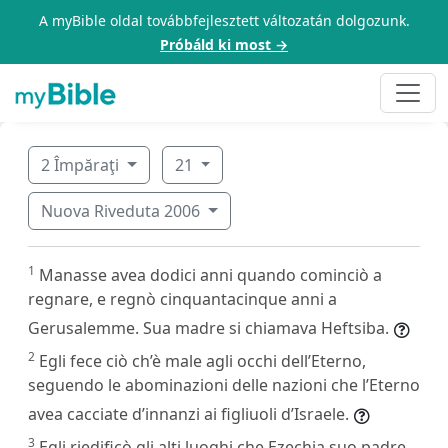
A myBible oldal továbbfejlesztett változatán dolgozunk.
Próbáld ki most →
2 Împăraţi
21
Nuova Riveduta 2006
1
Manasse avea dodici anni quando cominciò a
regnare, e regnò cinquantacinque anni a
Gerusalemme. Sua madre si chiamava Heftsiba.
2
Egli fece ciò ch’è male agli occhi dell’Eterno,
seguendo le abominazioni delle nazioni che l’Eterno
avea cacciate d’innanzi ai figliuoli d’Israele.
3
Egli riedificò gli alti luoghi che Ezechia suo padre