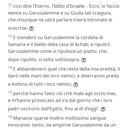
12
così dice l’Eterno, l’Iddio d’Israele: - Ecco, io faccio
venire su Gerusalemme e su Giuda tali sciagure,
che chiunque ne udrà parlare n’avrà intronate le
orecchie.
13
E stenderò su Gerusalemme la cordella di
Samaria e il livello della casa di Achab; e ripulirò
Gerusalemme come si ripulisce un piatto, che,
dopo ripulito, si volta sottosopra.
14
E abbandonerò quel che resta della mia eredità; li
darò nelle mani dei loro nemici, e diverranno preda
e bottino di tutti i loro nemici,
15
perché hanno fatto ciò ch’è male agli occhi miei,
e m’hanno provocato ad ira dal giorno che i loro
padri uscirono dall’Egitto, fino al dì d’oggi’.
16
Manasse sparse inoltre moltissimo sangue
innocente: tanto, da empirne Gerusalemme da un