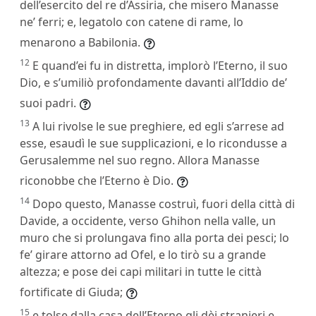
dell’esercito del re d’Assiria, che misero Manasse
ne’ ferri; e, legatolo con catene di rame, lo
menarono a Babilonia.
12
E quand’ei fu in distretta, implorò l’Eterno, il suo
Dio, e s’umiliò profondamente davanti all’Iddio de’
suoi padri.
13
A lui rivolse le sue preghiere, ed egli s’arrese ad
esse, esaudì le sue supplicazioni, e lo ricondusse a
Gerusalemme nel suo regno. Allora Manasse
riconobbe che l’Eterno è Dio.
14
Dopo questo, Manasse costruì, fuori della città di
Davide, a occidente, verso Ghihon nella valle, un
muro che si prolungava fino alla porta dei pesci; lo
fe’ girare attorno ad Ofel, e lo tirò su a grande
altezza; e pose dei capi militari in tutte le città
fortificate di Giuda;
15
e tolse dalla casa dell’Eterno gli dèi stranieri e