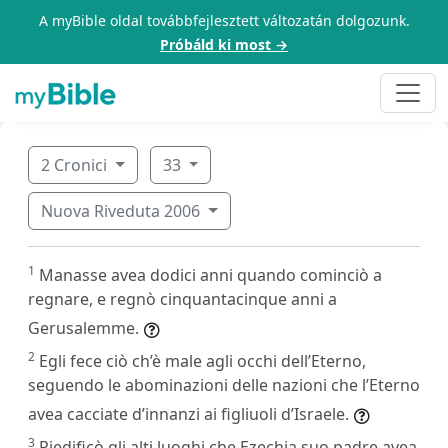
A myBible oldal továbbfejlesztett változatán dolgozunk.
Próbáld ki most →
2 Cronici
33
Nuova Riveduta 2006
1
Manasse avea dodici anni quando cominciò a
regnare, e regnò cinquantacinque anni a
Gerusalemme.
2
Egli fece ciò ch’è male agli occhi dell’Eterno,
seguendo le abominazioni delle nazioni che l’Eterno
avea cacciate d’innanzi ai figliuoli d’Israele.
3
Riedificò gli alti luoghi che Ezechia suo padre avea