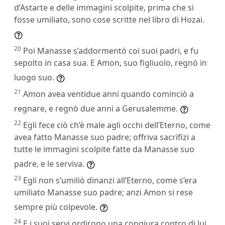
d’Astarte e delle immagini scolpite, prima che si
fosse umiliato, sono cose scritte nel libro di Hozai.
20
Poi Manasse s’addormentò coi suoi padri, e fu
sepolto in casa sua. E Amon, suo figliuolo, regnò in
luogo suo.
21
Amon avea ventidue anni quando cominciò a
regnare, e regnò due anni a Gerusalemme.
22
Egli fece ciò ch’è male agli occhi dell’Eterno, come
avea fatto Manasse suo padre; offriva sacrifizi a
tutte le immagini scolpite fatte da Manasse suo
padre, e le serviva.
23
Egli non s’umiliò dinanzi all’Eterno, come s’era
umiliato Manasse suo padre; anzi Amon si rese
sempre più colpevole.
24
E i suoi servi ordirono una congiura contro di lui,