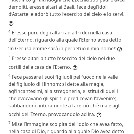
demoliti, eresse altari ai Baali, fece degl’idoli
d’Astarte, e adorò tutto l’esercito del cielo e lo servì.
4
Eresse pure degli altari ad altri dèi nella casa
dell’Eterno, riguardo alla quale l’Eterno avea detto:
‘In Gerusalemme sarà in perpetuo il mio nome!’
5
Eresse altari a tutto l’esercito del cielo nei due
cortili della casa dell’Eterno.
6
Fece passare i suoi figliuoli pel fuoco nella valle
del figliuolo di Hinnom; si dette alla magia,
agl’incantesimi, alla stregoneria, e istituì di quelli
che evocavano gli spiriti e predicevan l’avvenire;
s’abbandonò interamente a fare ciò ch’è male agli
occhi dell’Eterno, provocandolo ad ira.
7
Mise l’immagine scolpita dell’idolo che avea fatto,
nella casa di Dio, riguardo alla quale Dio avea detto