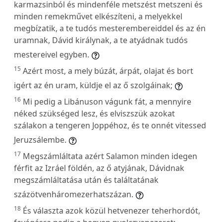
karmazsinból és mindenféle metszést metszeni és
minden remekművet elkészíteni, a melyekkel
megbízatik, a te tudós mesterembereiddel és az én
uramnak, Dávid királynak, a te atyádnak tudós
mestereivel egyben.
15
Azért most, a mely búzát, árpát, olajat és bort
igért az én uram, küldje el az ő szolgáinak;
16
Mi pedig a Libánuson vágunk fát, a mennyire
néked szükséged lesz, és elviszszük azokat
szálakon a tengeren Joppéhoz, és te onnét vitessed
Jeruzsálembe.
17
Megszámláltata azért Salamon minden idegen
férfit az Izráel földén, az ő atyjának, Dávidnak
megszámláltatása után és találtatának
százötvenháromezerhatszázan.
18
És választa azok közül hetvenezer teherhordót,