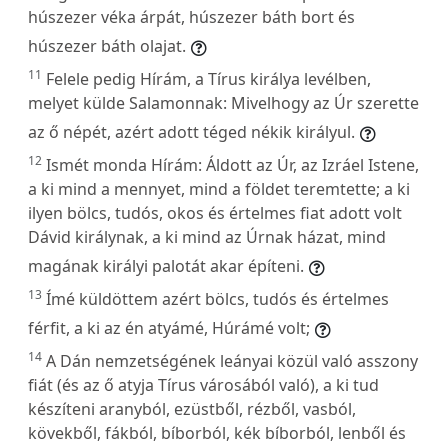
húszezer véka árpát, húszezer báth bort és
húszezer báth olajat.
11
Felele pedig Hírám, a Tírus királya levélben,
melyet külde Salamonnak: Mivelhogy az Úr szerette
az ő népét, azért adott téged nékik királyul.
12
Ismét monda Hírám: Áldott az Úr, az Izráel Istene,
a ki mind a mennyet, mind a földet teremtette; a ki
ilyen bölcs, tudós, okos és értelmes fiat adott volt
Dávid királynak, a ki mind az Úrnak házat, mind
magának királyi palotát akar építeni.
13
Ímé küldöttem azért bölcs, tudós és értelmes
férfit, a ki az én atyámé, Húrámé volt;
14
A Dán nemzetségének leányai közül való asszony
fiát (és az ő atyja Tírus városából való), a ki tud
készíteni aranyból, ezüstből, rézből, vasból,
kövekből, fákból, bíborból, kék bíborból, lenből és