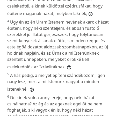
cselekedtél, a kinek küldöttél czédrusfákat, hogy
építene magának házat, melyben laknék;
4
Úgy én az én Uram Istenem nevének akarok házat
építeni, hogy néki szenteljem, és abban füstölő
szerekkel jó illatot gerjeszszek, hogy folytonosan
szent kenyerek álljanak előtte, s minden reggel és
este égőáldozatot áldozzak szombatnapokon, az új
holdnak napjain, és az Úrnak a mi Istenünknek
szentelt ünnepeken, melyeket örökké kell
cselekedniök az Izráelitáknak.
5
A ház pedig, a melyet építeni szándékozom, igen
nagy lesz, mert a mi Istenünk nagyobb minden
isteneknél.
6
De kinek volna annyi ereje, hogy néki házat
csinálhatna? Az ég és az egeknek egei őt be nem
foghatják, s ki vagyok én is, hogy néki házat