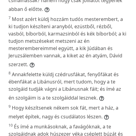
csinálhassak? hanem hogy csak jóillatot tegyenek
abban ő előtte.
7
Most azért küldj hozzám tudós mesterembert, a
ki tudjon készíteni aranyból, ezüstből, rézből,
vasból, bíborból, karmazsinból és kék bíborból; a ki
tudjon metszéseket metszeni az én
mesterembereimmel együtt, a kik Júdában és
Jeruzsálemben vannak, a kiket az én atyám, Dávid
szerzett.
8
Annakfelette küldj czédrusfákat, fenyőfákat és
ébenfákat a Libánusról, mert tudom, hogy a te
szolgáid tudják vágni a Libánusnak fáit; és ímé az
én szolgáim is a te szolgáiddal lesznek.
9
Hogy készítsenek nékem sok fát, mert a ház, a
melyet építek, nagy és csudálatos lészen.
10
És ímé a munkásoknak, a favágóknak, a te
szolgáidnak adok húszezer véka cséplett búzát és