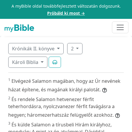
A myBible oldal továbbfejlesztett változatán dolgozunk.
Próbáld ki most →
Krónikák II. könyve
2
Károli Biblia
1
Elvégezé Salamon magában, hogy az Úr nevének
házat építene, és magának királyi palotát.
2
És rendele Salamon hetvenezer férfit
teherhordásra, nyolczvanezer férfit favágásra a
hegyen; háromezerhatszáz felügyelőt azokhoz.
3
És külde Salamon a tírusbeli Hirám királyhoz,
mondván: A mint az én atyámmal, Dáviddal