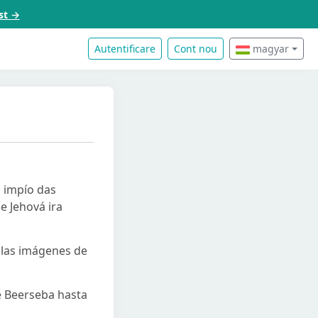
st →
Autentificare
Cont nou
magyar
Al impío das
e Jehová ira
a las imágenes de
de Beerseba hasta