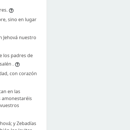
res.
re, sino en lugar
on Jehová nuestro
de los padres de
salén .
rdad, con corazón
an en las
es amonestaréis
 vuestros
ehová; y Zebadías