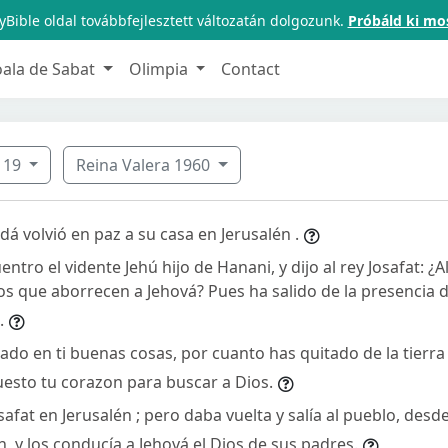
Bible oldal továbbfejlesztett változatán dolgozunk.
Próbáld ki mo
oala de Sabat
Olimpia
Contact
19
Reina Valera 1960
udá volvió en paz a su casa en Jerusalén .
uentro el vidente Jehú hijo de Hanani, y dijo al rey Josafat: ¿
os que aborrecen a Jehová? Pues ha salido de la presencia d
.
lado en ti buenas cosas, por cuanto has quitado de la tierr
uesto tu corazon para buscar a Dios.
safat en Jerusalén ; pero daba vuelta y salía al pueblo, des
n, y los conducía a Jehová el Dios de sus padres.