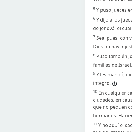
5
Y puso jueces en
6
Y dijo a los jue
de Jehová, el cua
7
Sea, pues, con 
Dios no hay injus
8
Puso también Jos
familias de Israel
9
Y les mandó, di
íntegro.
10
En cualquier c
ciudades, en caus
que no pequen co
hermanos. Hacien
11
Y he aquí el s