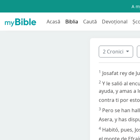
A my
Acasă
Biblia
Caută
Devoțional
Șc
2 Cronici
1
Josafat rey de J
2
Y le salió al enc
ayuda, y amas a l
contra ti por esto
3
Pero se han hal
Asera, y has disp
4
Habitó, pues, Jo
el monte de Efraí