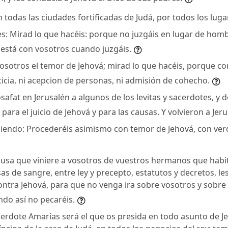
 todas las ciudades fortificadas de Judá, por todos los luga
ces: Mirad lo que hacéis: porque no juzgáis en lugar de homb
l está con vosotros cuando juzgáis.
vosotros el temor de Jehová; mirad lo que hacéis, porque c
ticia, ni acepcion de personas, ni admisión de cohecho.
afat en Jerusalén a algunos de los levitas y sacerdotes, y 
, para el juicio de Jehová y para las causas. Y volvieron a Jeru
ciendo: Procederéis asimismo con temor de Jehová, con ve
ausa que viniere a vosotros de vuestros hermanos que habit
as de sangre, entre ley y precepto, estatutos y decretos, l
ntra Jehová, para que no venga ira sobre vosotros y sobre
do así no pecaréis.
acerdote Amarías será el que os presida en todo asunto de J