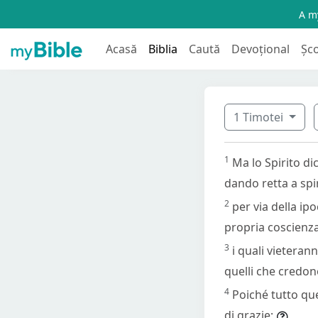
A my
Acasă
Biblia
Caută
Devoțional
Șc
1 Timotei
1
Ma lo Spirito d
dando retta a spir
2
per via della ip
propria coscienza
3
i quali vieteran
quelli che credon
4
Poiché tutto qu
di grazie;