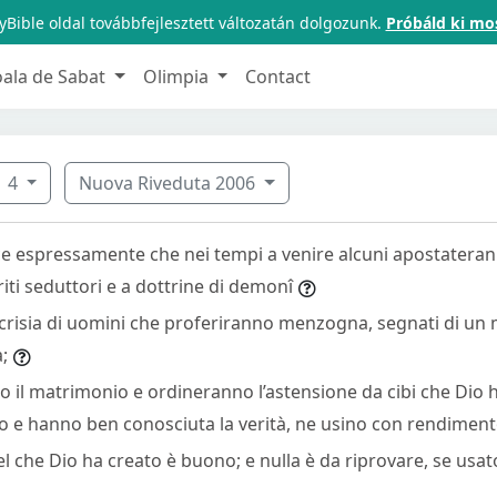
Bible oldal továbbfejlesztett változatán dolgozunk.
Próbáld ki mo
oala de Sabat
Olimpia
Contact
4
Nuova Riveduta 2006
ice espressamente che nei tempi a venire alcuni apostateran
iti seduttori e a dottrine di demonî
ocrisia di uomini che proferiranno menzogna, segnati di un 
;
no il matrimonio e ordineranno l’astensione da cibi che Dio h
o e hanno ben conosciuta la verità, ne usino con rendimento
el che Dio ha creato è buono; e nulla è da riprovare, se us