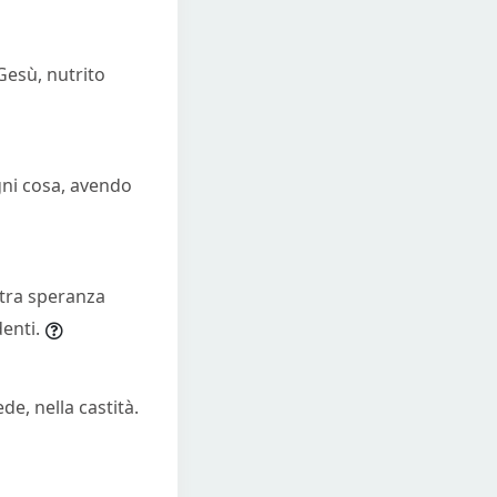
Gesù, nutrito
ogni cosa, avendo
stra speranza
denti.
de, nella castità.