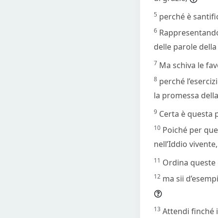
5
perché è santifi
6
Rappresentando q
delle parole dell
7
Ma schiva le fav
8
perché l’eserciz
la promessa della 
9
Certa è questa 
10
Poiché per que
nell’Iddio vivente
11
Ordina queste 
12
ma sii d’esempio
13
Attendi finché i