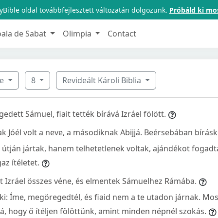
Bible oldal továbbfejlesztett változatán dolgozunk.
Próbáld ki mo
oala de Sabat
Olimpia
Contact
ve
8
Revideált Károli Biblia
ett Sámuel, fiait tették bírává Izráel fölött.
ak Jóél volt a neve, a másodiknak Abijjá. Beérsebában bírás
 útján jártak, hanem telhetetlenek voltak, ajándékot fogadta
az ítéletet.
t Izráel összes véne, és elmentek Sámuelhez Rámába.
i: Íme, megöregedtél, és fiaid nem a te utadon járnak. Mos
ká, hogy ő ítéljen fölöttünk, amint minden népnél szokás.