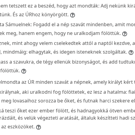
m tetszett ez a beszéd, hogy azt mondták: Adj nekünk kirá
ttünk. És az ÚRhoz könyörgött.
ta Sámuelnek: Fogadd el a nép szavát mindenben, amit mo
ek meg, hanem engem, hogy ne uralkodjam fölöttük.
sznek, mint ahogy velem cselekedtek attól a naptól kezdve,
, mindmáig: elhagytak, és idegen isteneknek szolgáltak.
ass a szavukra, de tégy ellenük bizonyságot, és add tudtukra
fölöttük.
lmondta az ÚR minden szavát a népnek, amely királyt kért t
irálynak, aki uralkodni fog fölöttetek, ez lesz a hatalma: fiai
 meg lovasaihoz sorozza be őket, és futnak harci szekere el
 teszi őket ezer ember fölött, és hadnagyokká ötven ember
zdáit, és velük végezteti aratását, általuk készítteti hadi s
 az eszközöket.