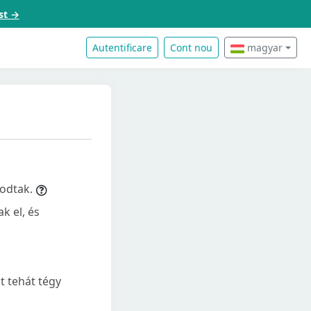
st →
Autentificare
Cont nou
magyar
kodtak.
k el, és
t tehát tégy