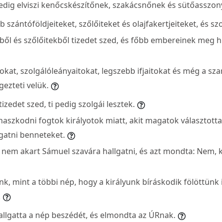
edig elviszi kenőcskészítőnek, szakácsnőnek és sütőasszon
bb szántóföldjeiteket, szőlőiteket és olajfakertjeiteket, és sz
ől és szőlőitekből tizedet szed, és főbb embereinek meg h
tokat, szolgálóleányaitokat, legszebb ifjaitokat és még a sza
ezteti velük.
izedet szed, ti pedig szolgái lesztek.
aszkodni fogtok királyotok miatt, akit magatok választotta
atni benneteket.
nem akart Sámuel szavára hallgatni, és azt mondta: Nem, k
nk, mint a többi nép, hogy a királyunk bíráskodik fölöttünk is
.
llgatta a nép beszédét, és elmondta az ÚRnak.