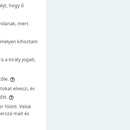
lyt, hogy ő
ndanak, mert
 amelyen kihoztam
 a király jogait,
őle.
tokat elveszi, és
őtt.
 fölött. Velük
zerszá mait és