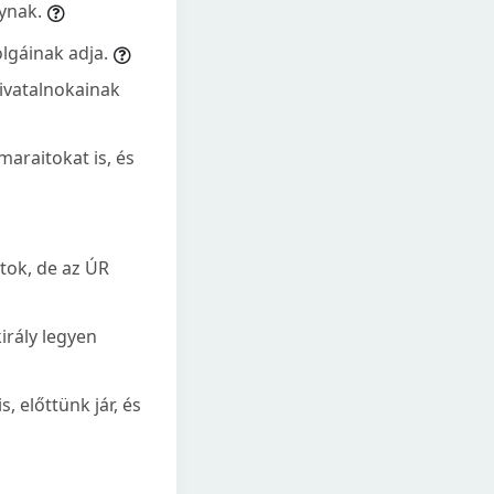
ynak.
olgáinak adja.
ivatalnokainak
maraitokat is, és
tok, de az ÚR
irály legyen
, előttünk jár, és