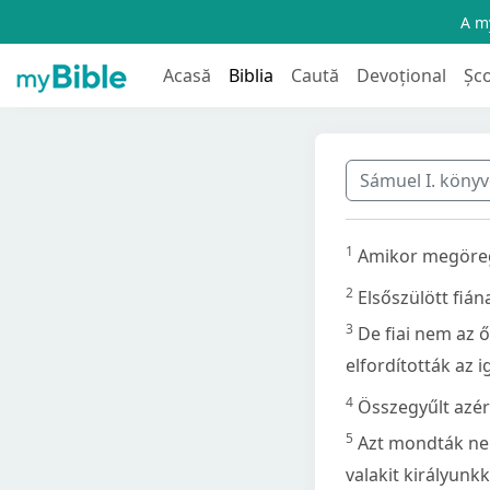
A my
Acasă
Biblia
Caută
Devoțional
Șc
Sámuel I. köny
1
Amikor megöreged
2
Elsőszülött fián
3
De fiai nem az ő
elfordították az ig
4
Összegyűlt azér
5
Azt mondták nek
valakit királyunk