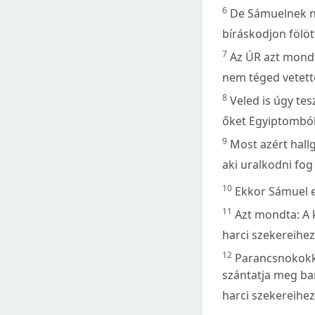
6
De Sámuelnek ne
bíráskodjon fölö
7
Az ÚR azt mond
nem téged vetett
8
Veled is úgy te
őket Egyiptomból
9
Most azért hallg
aki uralkodni fog 
10
Ekkor Sámuel e
11
Azt mondta: A k
harci szekereihez
12
Parancsnokokká
szántatja meg bará
harci szekereihez