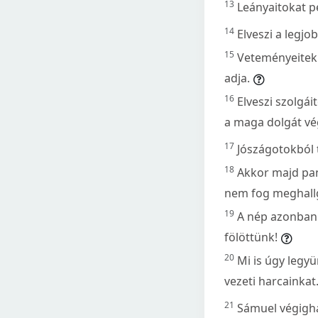
13
Leányaitokat p
14
Elveszi a legjo
15
Veteményeitekb
adja.
16
Elveszi szolgái
a maga dolgát vég
17
Jószágotokból t
18
Akkor majd pan
nem fog meghallg
19
A nép azonban 
fölöttünk!
20
Mi is úgy legyü
vezeti harcainkat
21
Sámuel végigha