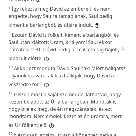
8
Így fékezte meg Dávid az embereit, és nem
engedte, hogy Saulra támadjanak. Saul pedig
kiment a barlangból, és útjára indult.
9
Ezután Dávid is fölkelt, kiment a barlangból, és
Saul után kiáltott: Uram, királyom! Saul ekkor
hátratekintett, Dávid pedig arccal a földig hajolt, és
leborult előtte.
10
Akkor ezt mondta Dávid Saulnak: Miért hallgatsz
olyanok szavára, akik azt állítják, hogy Dávid a
vesztedre tör?!
11
Hiszen most a saját szemeddel láthattad, hogy
kezembe adott az Úr a barlangban. Mondták is,
hogy öljelek meg, de én megszántalak, és ezt
mondtam: Nem emelek kezet az én uramra, mert
az Úr fölkentje ő.
12
Nézd csak, atyám, itt van a köpenyed sarka a