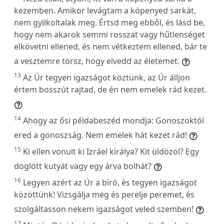
kezemben. Amikor levágtam a köpenyed sarkát,
nem gyilkoltalak meg. Értsd meg ebből, és lásd be,
hogy nem akarok semmi rosszat vagy hűtlenséget
elkövetni ellened, és nem vétkeztem ellened, bár te
a vesztemre törsz, hogy elvedd az életemet.
13
Az Úr tegyen igazságot köztünk, az Úr álljon
értem bosszút rajtad, de én nem emelek rád kezet.
14
Ahogy az ősi példabeszéd mondja: Gonoszoktól
ered a gonoszság. Nem emelek hát kezet rád!
15
Ki ellen vonult ki Izráel királya? Kit üldözöl? Egy
döglött kutyát vagy egy árva bolhát?
16
Legyen azért az Úr a bíró, és tegyen igazságot
közöttünk! Vizsgálja meg és perelje peremet, és
szolgáltasson nekem igazságot veled szemben!
17