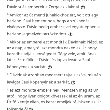
Dávidot és embereit a Zerge-szikláknál.
4
Amikor az út menti juhaklokhoz ért, volt ott egy
barlang. Saul bement oda, hogy a szükségét
elvégezze. Dávid pedig embereivel együtt éppen a
barlang legmélyén tartózkodott.
5
Akkor az emberei ezt mondták Dávidnak: Nézd, ez
az a nap, amelyről azt mondta neked az Úr, hogy
kezedbe adja ellenségedet. Tégy vele, amit jónak
látsz! Erre fölkelt Dávid, és lopva levágta Saul
köpenyének a sarkát.
6
Dávidnak azonban megesett rajta a szíve, miután
levágta Saul köpenyének a sarkát,
7
és ezt mondta embereinek: Mentsen meg az Úr
attól, hogy ilyen dolgot kövessek el az én uram, az
Úr fölkentje ellen, és kezet emeljek rá, hiszen az Úr
fölkentje ő!