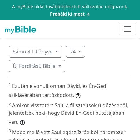
A myBible oldal továbbfejlesztett változatán dolgozunk.
Próbáld ki most →
Sámuel I. könyve
24
Új Fordítású Biblia
1
Ezután elvonult onnan Dávid, és Én-Gedí
sziklavárában tartózkodott.
2
Amikor visszatért Saul a filiszteusok üldözéséből,
jelentették neki, hogy Dávid Én-Gedí pusztájában
van.
3
Maga mellé vett Saul egész Izráelből háromezer
válogatott embert, és elment, hogy megkeresse