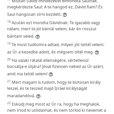
Miután Dávid mindezeket elmondta Saulnak,
megkérdezte Saul: A te hangod ez, Dávid fiam? És
Saul hangosan sírni kezdett.
18
Azután ezt mondta Dávidnak: Te igazabb vagy
nálam, mert te jól bántál velem, bár én rosszul
bántam veled.
19
Te most tudtomra adtad, milyen jót tettél velem:
az Úr a kezedbe adott, és mégsem öltél meg.
20
Ha valaki rátalál ellenségére, sértetlenül
bocsátja-e útjára? Jóval fizessen neked az Úr azért,
amit ma tettél velem!
21
Mert magam is tudom, hogy te biztosan király
leszel, és te teszed majd Izráel királyságát
maradandóvá.
22
Esküdj meg most az Úr ra, hogy ha meghalok,
nem irtod ki utódaimat, és nem törlöd ki nevemet a