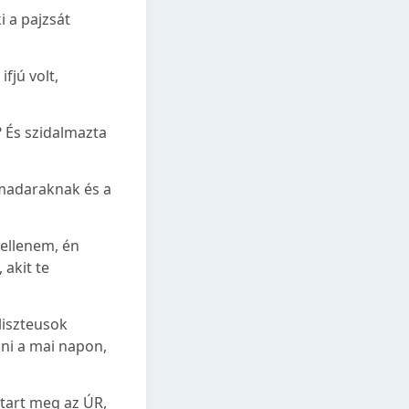
i a pajzsát
fjú volt,
? És szidalmazta
 madaraknak és a
z ellenem, én
akit te
liszteusok
ni a mai napon,
 tart meg az ÚR,