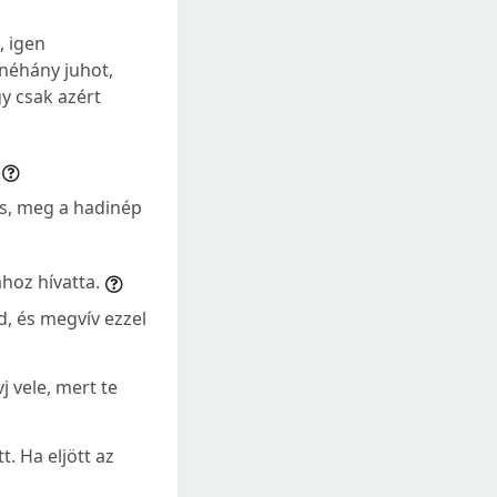
, igen
 néhány juhot,
y csak azért
is, meg a hadinép
hoz hívatta.
d, és megvív ezzel
j vele, mert te
t. Ha eljött az