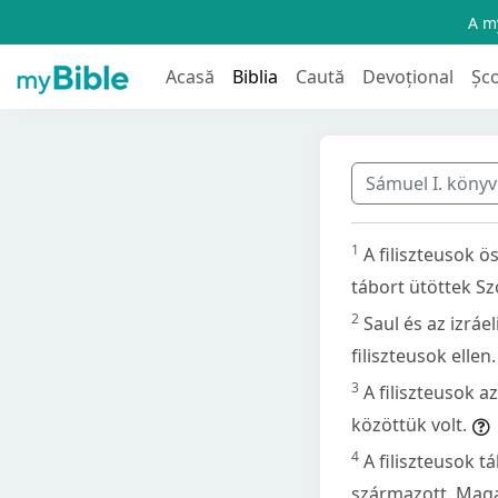
A my
Acasă
Biblia
Caută
Devoțional
Șc
Sámuel I. köny
1
A filiszteusok ö
tábort ütöttek S
2
Saul és az izráe
filiszteusok ellen.
3
A filiszteusok a
közöttük volt.
4
A filiszteusok t
származott. Maga