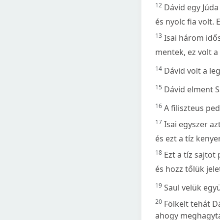
12
Dávid egy Júda 
és nyolc fia volt.
13
Isai három idő
mentek, ez volt 
14
Dávid volt a l
15
Dávid elment S
16
A filiszteus pe
17
Isai egyszer a
és ezt a tíz kenye
18
Ezt a tíz sajto
és hozz tőlük jele
19
Saul velük együ
20
Fölkelt tehát D
ahogy meghagyta n