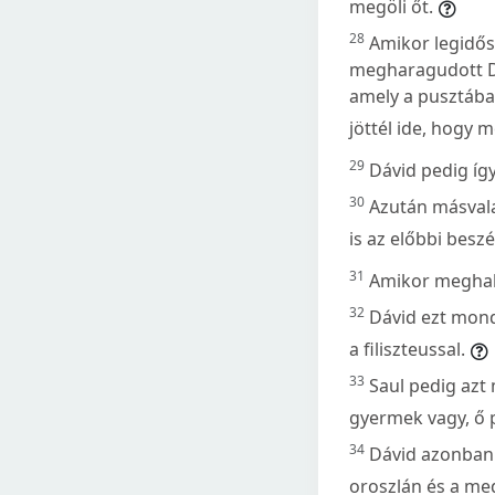
megöli őt.
28
Amikor legidős
megharagudott Dáv
amely a pusztába
jöttél ide, hogy 
29
Dávid pedig így
30
Azután másvala
is az előbbi beszé
31
Amikor meghall
32
Dávid ezt mond
a filiszteussal.
33
Saul pedig azt 
gyermek vagy, ő p
34
Dávid azonban í
oroszlán és a med