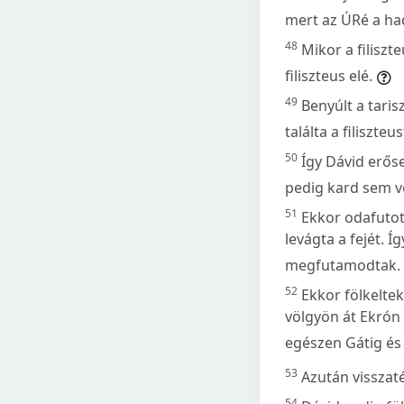
mert az ÚRé a had
48
Mikor a filiszte
filiszteus elé.
49
Benyúlt a taris
találta a filiszte
50
Így Dávid erőse
pedig kard sem v
51
Ekkor odafutott
levágta a fejét. 
megfutamodtak.
52
Ekkor fölkeltek
völgyön át Ekrón 
egészen Gátig és
53
Azután visszaté
54