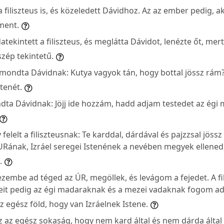
a filiszteus is, és közeledett Dávidhoz. Az az ember pedig, ak
ment.
tekintett a filiszteus, és meglátta Dávidot, lenézte őt, mert i
zép tekintetű.
zt mondta Dávidnak: Kutya vagyok tán, hogy bottal jössz rám
tenét.
dta Dávidnak: Jöjj ide hozzám, hadd adjam testedet az égi
 felelt a filiszteusnak: Te karddal, dárdával és pajzzsal jöss
Rának, Izráel seregei Istenének a nevében megyek ellened, 
.
zembe ad téged az ÚR, megöllek, és levágom a fejedet. A fi
it pedig az égi madaraknak és a mezei vadaknak fogom ad
 egész föld, hogy van Izráelnek Istene.
z az egész sokaság, hogy nem kard által és nem dárda által