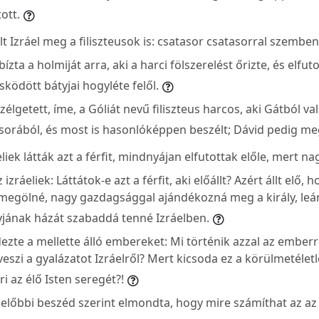
ott.
t Izráel meg a filiszteusok is: csatasor csatasorral szemben
zta a holmiját arra, aki a harci fölszerelést őrizte, és elfuto
ödött bátyjai hogyléte felől.
élgetett, íme, a Góliát nevű filiszteus harcos, aki Gátból való
asorából, és most is hasonlóképpen beszélt; Dávid pedig meg
liek látták azt a férfit, mindnyájan elfutottak előle, mert na
zráeliek: Láttátok-e azt a férfit, aki előállt? Azért állt elő, 
i megölné, nagy gazdagsággal ajándékozná meg a király, leán
yjának házát szabaddá tenné Izráelben.
zte a mellette álló embereket: Mi történik azzal az emberre
elveszi a gyalázatot Izráelről? Mert kicsoda ez a körülmetéletl
i az élő Isten seregét?!
 előbbi beszéd szerint elmondta, hogy mire számíthat az az