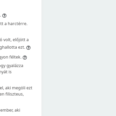
.
tt a harctérre.
 volt, előjött a
hallotta ezt.
gyon féltek.
hogy gyalázza
yát is
l, aki megöli ezt
en filiszteus,
 ember, aki