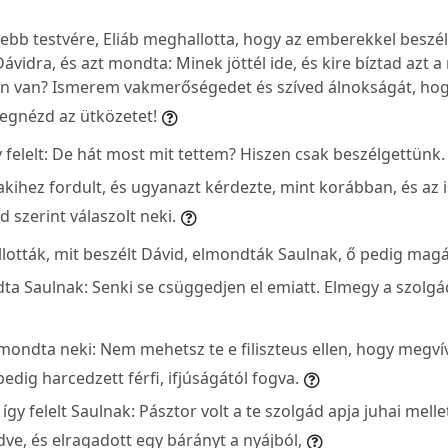
ebb testvére, Eliáb meghallotta, hogy az emberekkel beszél
idra, és azt mondta: Minek jöttél ide, és kire bíztad azt a
n van? Ismerem vakmerőségedet és szíved álnokságát, hog
megnézd az ütközetet!
 felelt: De hát most mit tettem? Hiszen csak beszélgettünk.
kihez fordult, és ugyanazt kérdezte, mint korábban, és az 
d szerint válaszolt neki.
ották, mit beszélt Dávid, elmondták Saulnak, ő pedig magá
ta Saulnak: Senki se csüggedjen el emiatt. Elmegy a szolgá
mondta neki: Nem mehetsz te e filiszteus ellen, hogy megvív
edig harcedzett férfi, ifjúságától fogva.
gy felelt Saulnak: Pásztor volt a te szolgád apja juhai mellet
ve, és elragadott egy bárányt a nyájból,