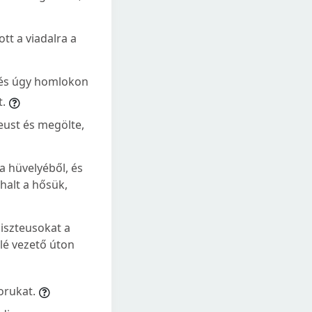
ott a viadalra a
l, és úgy homlokon
t.
teust és megölte,
 a hüvelyéből, és
ghalt a hősük,
iliszteusokat a
elé vezető úton
borukat.