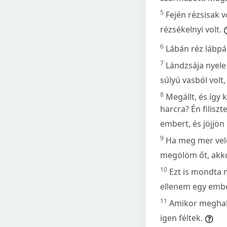
5
Fején rézsisak v
rézsékelnyi volt.
6
Lábán réz lábpán
7
Lándzsája nyele 
súlyú vasból volt
8
Megállt, és így 
harcra? Én filisz
embert, és jöjjön
9
Ha meg mer vele
megölöm őt, akkor
10
Ezt is mondta m
ellenem egy embe
11
Amikor meghallo
igen féltek.