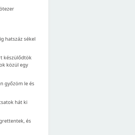
 ötezer
ig hatszáz sékel
ért készülődtök
tok közül egy
 én győzöm le és
tsatok hát ki
grettentek, és