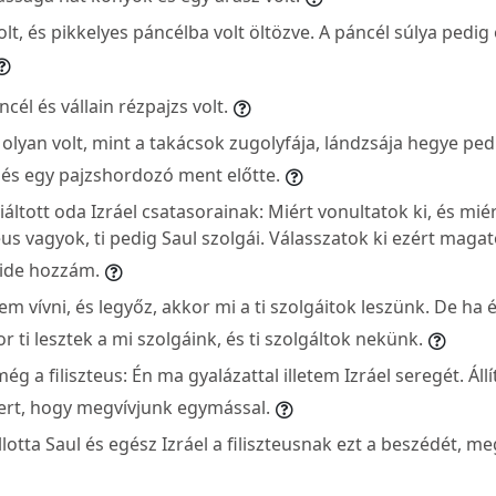
olt, és pikkelyes páncélba volt öltözve. A páncél súlya pedig
cél és vállain rézpajzs volt.
olyan volt, mint a takácsok zugolyfája, lándzsája hegye ped
, és egy pajzshordozó ment előtte.
kiáltott oda Izráel csatasorainak: Miért vonultatok ki, és mi
teus vagyok, ti pedig Saul szolgái. Válasszatok ki ezért maga
 ide hozzám.
m vívni, és legyőz, akkor mi a ti szolgáitok leszünk. De ha
 ti lesztek a mi szolgáink, és ti szolgáltok nekünk.
ég a filiszteus: Én ma gyalázattal illetem Izráel seregét. Állí
rt, hogy megvívjunk egymással.
tta Saul és egész Izráel a filiszteusnak ezt a beszédét, me