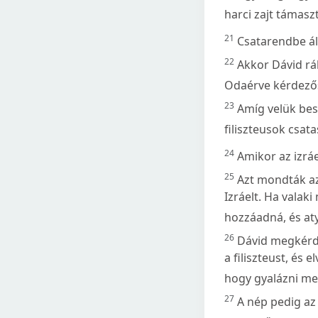
harci zajt támaszt
21
Csatarendbe áll
22
Akkor Dávid rábí
Odaérve kérdezősk
23
Amíg velük besz
filiszteusok csat
24
Amikor az izráe
25
Azt mondták az i
Izráelt. Ha valak
hozzáadná, és at
26
Dávid megkérde
a filiszteust, és 
hogy gyalázni mer
27
A nép pedig az