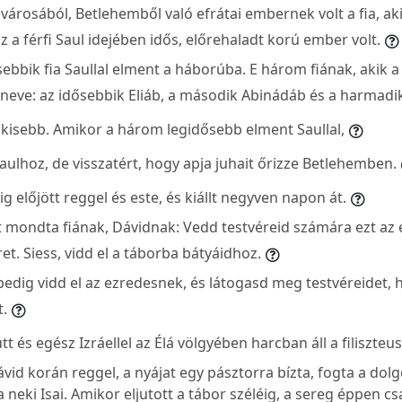
városából, Betlehemből való efrátai embernek volt a fia, aki
 Ez a férfi Saul idejében idős, előrehaladt korú ember volt.
sebbik fia Saullal elment a háborúba. E három fiának, akik 
a neve: az idősebbik Eliáb, a második Abinádáb és a harmad
egkisebb. Amikor a három legidősebb elment Saullal,
aulhoz, de visszatért, hogy apja juhait őrizze Betlehemben.
dig előjött reggel és este, és kiállt negyven napon át.
zt mondta fiának, Dávidnak: Vedd testvéreid számára ezt az 
ret. Siess, vidd el a táborba bátyáidhoz.
t pedig vidd el az ezredesnek, és látogasd meg testvéreidet, 
t.
tt és egész Izráellel az Élá völgyében harcban áll a filiszteu
ávid korán reggel, a nyájat egy pásztorra bízta, fogta a dolg
eki Isai. Amikor eljutott a tábor széléig, a sereg éppen csa