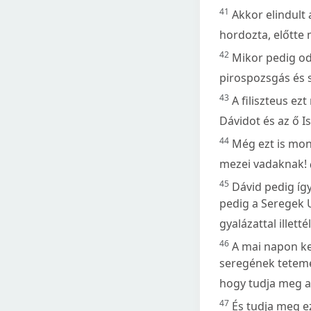
41
Akkor elindult 
hordozta, előtte 
42
Mikor pedig oda
pirospozsgás és s
43
A filiszteus e
Dávidot és az ő Is
44
Még ezt is mon
mezei vadaknak!
45
Dávid pedig így
pedig a Seregek U
gyalázattal illettél
46
A mai napon ke
seregének teteme
hogy tudja meg az
47
És tudja meg e