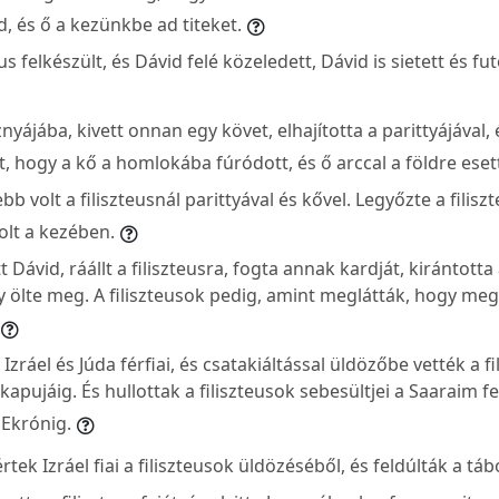
, és ő a kezünkbe ad titeket.
us felkészült, és Dávid felé közeledett, Dávid is sietett és fut
znyájába, kivett onnan egy követ, elhajította a parittyájáva
ust, hogy a kő a homlokába fúródott, és ő arccal a földre eset
bb volt a filiszteusnál parittyával és kővel. Legyőzte a filisz
olt a kezében.
 Dávid, ráállt a filiszteusra, fogta annak kardját, kirántotta
Így ölte meg. A filiszteusok pedig, amint meglátták, hogy me
 Izráel és Júda férfiai, és csatakiáltással üldözőbe vették a f
kapujáig. És hullottak a filiszteusok sebesültjei a Saaraim f
 Ekrónig.
rtek Izráel fiai a filiszteusok üldözéséből, és feldúlták a tá