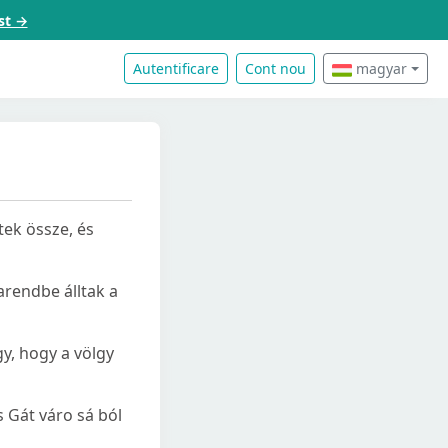
st →
Autentificare
Cont nou
magyar
tek össze, és
tarendbe álltak a
gy, hogy a völgy
s Gát váro sá ból