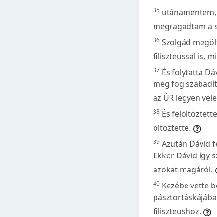
35
utánamentem, l
megragadtam a sz
36
Szolgád megölte
filiszteussal is, 
37
És folytatta D
meg fog szabadítan
az ÚR legyen vele
38
És felöltöztett
öltöztette.
39
Azután Dávid fe
Ekkor Dávid így 
azokat magáról.
40
Kezébe vette bo
pásztortáskájába,
filiszteushoz.