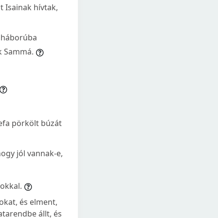
t Isainak hívtak,
a háborúba
ik Sammá.
efa pörkölt búzát
hogy jól vannak-e,
sokkal.
okat, és elment,
tarendbe állt, és