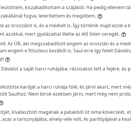
eütöttem, kiszabadítottam a szájából. Ha pedig ellenem t
akállánál fogva, leterítettem és megöltem.
 az oroszlánt is, és a medvét is. Így történik majd ezzel a 
mint azokkal, mert gyalázattal illette az élő Isten seregét.
ávid: Az ÚR, aki megszabadított engem az oroszlán és a med
i engem e filiszteus kezéből is. Saul erre így felelt Dávidna
d!
e Dávidot a saját harci ruhájába: rézsisakot tett a fejére, és
lkötötte kardját a harci ruhája fölé, és járni akart, mert m
szólt Saulhoz: Nem bírok ezekben járni, mert még nem próbá
tját, kiválasztott magának a patakból öt sima kövecskét, el
 azaz a tarisznyájába, amely vele volt, és parittyájával a ke