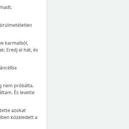
ámadt,
körülmetéletlen
ve karmaiból,
k: Eredj el hát, és
 páncélba
ég nem próbálta.
ltam. És levette
tette azokat
zében közeledett a