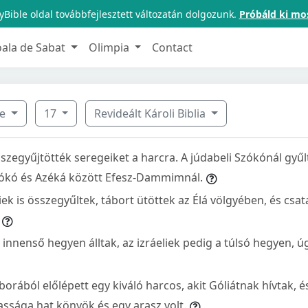
Bible oldal továbbfejlesztett változatán dolgozunk.
Próbáld ki mo
oala de Sabat
Olimpia
Contact
ve
17
Revideált Károli Biblia
sszegyűjtötték seregeiket a harcra. A júdabeli Szókónál gyűl
zókó és Azéká között Efesz-Dammimnál.
liek is összegyűltek, tábort ütöttek az Élá völgyében, és csa
z innenső hegyen álltak, az izráeliek pedig a túlsó hegyen, ú
áborából előlépett egy kiváló harcos, akit Góliátnak hívtak, é
ssága hat könyök és egy arasz volt.